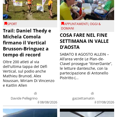
SPORT
APPUNTAMENTI
,
OGGI &
DOMANI
Trail: Daniel Thedy e
COSA FARE NEL FINE
Michela Comola
SETTIMANA IN VALLE
firmano il Vertical
D’AOSTA
Brusson-Bringuez a
tempo di record
SABATO 8 AGOSTO ALLEIN –
All’area verde Le Plan-de-
Oltre 200 atleti al via
Clavel prosegue “ItinerDante”,
dell'ultima tappa del Défì
le letture dantesche, con la
Vertical, sul podio anche
partecipazione di Antonello
Mathieu Brunod, Alex
Pistritto (...
Noussan, Miriam Di Vincenzo
e Kaitlin Allen
di
di
Davide Pellegrino
gazzettamatin
il 08/08/2026
il 07/08/2026