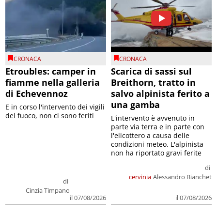
CRONACA
CRONACA
Etroubles: camper in
Scarica di sassi sul
fiamme nella galleria
Breithorn, tratto in
di Echevennoz
salvo alpinista ferito a
una gamba
E in corso l'intervento dei vigili
del fuoco, non ci sono feriti
L'intervento è avvenuto in
parte via terra e in parte con
l'elicottero a causa delle
condizioni meteo. L'alpinista
non ha riportato gravi ferite
di
cervinia
Alessandro Bianchet
di
Cinzia Timpano
il 07/08/2026
il 07/08/2026