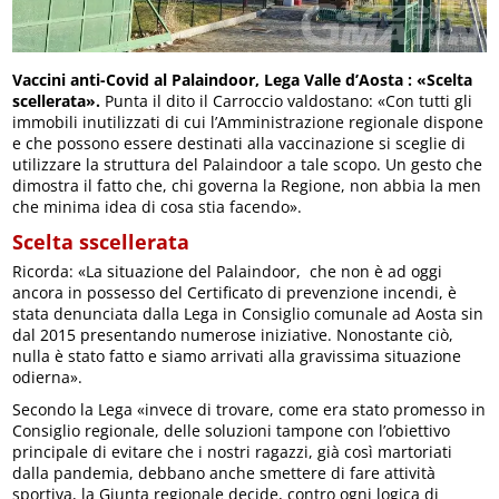
Vaccini anti-Covid al Palaindoor, Lega Valle d’Aosta : «Scelta
scellerata».
Punta il dito il Carroccio valdostano: «Con tutti gli
immobili inutilizzati di cui l’Amministrazione regionale dispone
e che possono essere destinati alla vaccinazione si sceglie di
utilizzare la struttura del Palaindoor a tale scopo. Un gesto che
dimostra il fatto che, chi governa la Regione, non abbia la men
che minima idea di cosa stia facendo».
Scelta sscellerata
Ricorda: «La situazione del Palaindoor, che non è ad oggi
ancora in possesso del Certificato di prevenzione incendi, è
stata denunciata dalla Lega in Consiglio comunale ad Aosta sin
dal 2015 presentando numerose iniziative. Nonostante ciò,
nulla è stato fatto e siamo arrivati alla gravissima situazione
odierna».
Secondo la Lega «invece di trovare, come era stato promesso in
Consiglio regionale, delle soluzioni tampone con l’obiettivo
principale di evitare che i nostri ragazzi, già così martoriati
dalla pandemia, debbano anche smettere di fare attività
sportiva, la Giunta regionale decide, contro ogni logica di