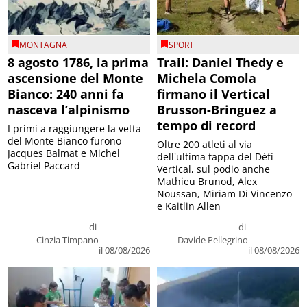
MONTAGNA
SPORT
8 agosto 1786, la prima
Trail: Daniel Thedy e
ascensione del Monte
Michela Comola
Bianco: 240 anni fa
firmano il Vertical
nasceva l’alpinismo
Brusson-Bringuez a
tempo di record
I primi a raggiungere la vetta
del Monte Bianco furono
Oltre 200 atleti al via
Jacques Balmat e Michel
dell'ultima tappa del Défì
Gabriel Paccard
Vertical, sul podio anche
Mathieu Brunod, Alex
Noussan, Miriam Di Vincenzo
e Kaitlin Allen
di
di
Cinzia Timpano
Davide Pellegrino
il 08/08/2026
il 08/08/2026