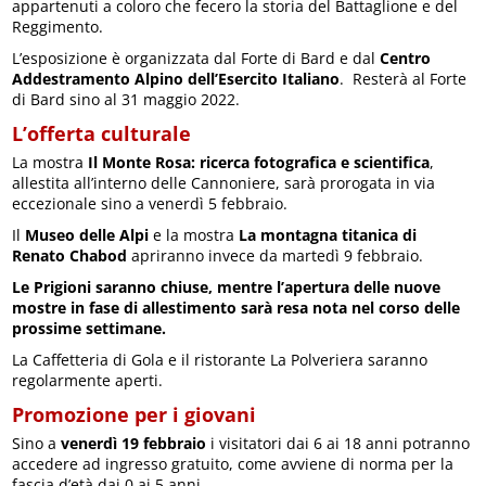
appartenuti a coloro che fecero la storia del Battaglione e del
Reggimento.
L’esposizione è organizzata dal Forte di Bard e dal
Centro
Addestramento Alpino
dell’Esercito Italiano
. Resterà al Forte
di Bard sino al 31 maggio 2022.
L’offerta culturale
La mostra
Il Monte Rosa: ricerca fotografica e scientifica
,
allestita all’interno delle Cannoniere, sarà prorogata in via
eccezionale sino a venerdì 5 febbraio.
Il
Museo delle Alpi
e la mostra
La montagna titanica di
Renato Chabod
apriranno invece da martedì 9 febbraio.
Le Prigioni saranno chiuse, mentre l’apertura delle nuove
mostre in fase di allestimento sarà resa nota nel corso delle
prossime settimane.
La Caffetteria di Gola e il ristorante La Polveriera saranno
regolarmente aperti.
Promozione per i giovani
Sino a
venerdì 19 febbraio
i visitatori dai 6 ai 18 anni potranno
accedere ad ingresso gratuito, come avviene di norma per la
fascia d’età dai 0 ai 5 anni.