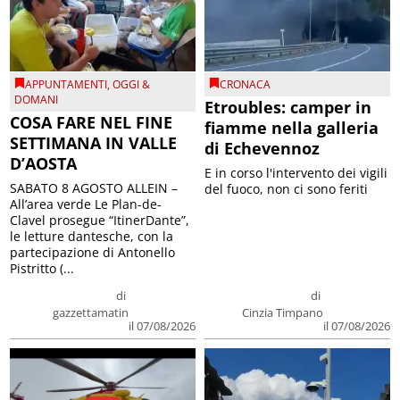
APPUNTAMENTI
,
OGGI &
CRONACA
DOMANI
Etroubles: camper in
COSA FARE NEL FINE
fiamme nella galleria
SETTIMANA IN VALLE
di Echevennoz
D’AOSTA
E in corso l'intervento dei vigili
SABATO 8 AGOSTO ALLEIN –
del fuoco, non ci sono feriti
All’area verde Le Plan-de-
Clavel prosegue “ItinerDante”,
le letture dantesche, con la
partecipazione di Antonello
Pistritto (...
di
di
gazzettamatin
Cinzia Timpano
il 07/08/2026
il 07/08/2026