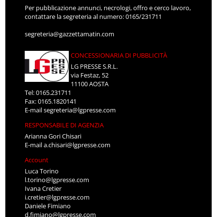
Per pubblicazione annunci, necrologi, offro e cerco lavoro,
contattare la segreteria al numero: 0165/231711
segreteria@gazzettamatin.com
CONCESSIONARIA DI PUBBLICITÀ
LG PRESSE S.R.L.
via Festaz, 52
11100 AOSTA
Tel: 0165.231711
Fax: 0165.1820141
E-mail
segreteria@lgpresse.com
RESPONSABILE DI AGENZIA
Arianna Gori Chisari
E-mail
a.chisari@lgpresse.com
Account
Luca Torino
l.torino@lgpresse.com
Ivana Cretier
i.cretier@lgpresse.com
Daniele Fimiano
d.fimiano@lgpresse.com