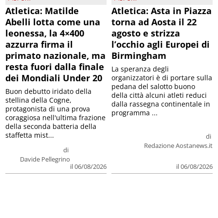
Atletica: Matilde
Atletica: Asta in Piazza
Abelli lotta come una
torna ad Aosta il 22
leonessa, la 4×400
agosto e strizza
azzurra firma il
l’occhio agli Europei di
primato nazionale, ma
Birmingham
resta fuori dalla finale
La speranza degli
dei Mondiali Under 20
organizzatori è di portare sulla
pedana del salotto buono
Buon debutto iridato della
della città alcuni atleti reduci
stellina della Cogne,
dalla rassegna continentale in
protagonista di una prova
programma ...
coraggiosa nell'ultima frazione
della seconda batteria della
staffetta mist...
di
Redazione Aostanews.it
di
Davide Pellegrino
il 06/08/2026
il 06/08/2026