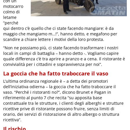
con un
motocarro
colmo di
letame
“perché
qui dentro c’è quello che ci state facendo mangiare: è da
maggio che mangiamo m…!”, hanno detto, e megafono per
scandire a chiare lettere i motivi della loro protesta.
“Non ne possiamo più, ci state facendo trasformare i nostri
locali in campi di battaglia – hanno detto -. Vogliamo capire
quale differenza c’è tra aprire a pranzo e a cena. Il ristorante è
convivialità per i cittadini e sopravvivenza per noi”.
La goccia che ha fatto traboccare il vaso
L’ultima ordinanza regionale è – a detta dei promotori
dell’iniziativa odierna – la goccia che ha fatto traboccare il
vaso. “Perché i ristoranti no?”, dicono Brunet e Pagan in
riferimento al punto 7 che recita “su apposita base
contrattuale tra le strutture, i clienti degli alberghi e strutture
ricettive prive di ristorante possono fruire, senza limiti di
orario, dei servizi di ristorazione di altro albergo o struttura
ricettiva”.
Il rischio