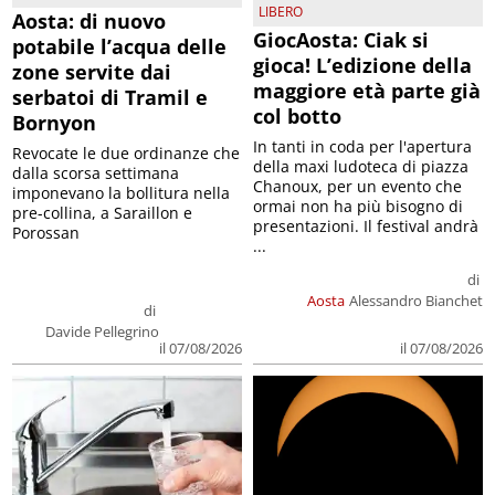
LIBERO
Aosta: di nuovo
GiocAosta: Ciak si
potabile l’acqua delle
gioca! L’edizione della
zone servite dai
maggiore età parte già
serbatoi di Tramil e
col botto
Bornyon
In tanti in coda per l'apertura
Revocate le due ordinanze che
della maxi ludoteca di piazza
dalla scorsa settimana
Chanoux, per un evento che
imponevano la bollitura nella
ormai non ha più bisogno di
pre-collina, a Saraillon e
presentazioni. Il festival andrà
Porossan
...
di
Aosta
Alessandro Bianchet
di
Davide Pellegrino
il 07/08/2026
il 07/08/2026