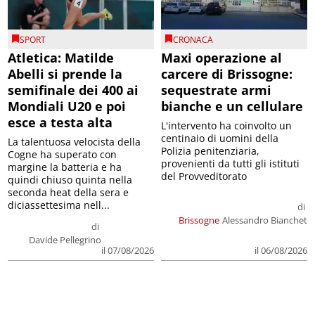
SPORT
CRONACA
Atletica: Matilde
Maxi operazione al
Abelli si prende la
carcere di Brissogne:
semifinale dei 400 ai
sequestrate armi
Mondiali U20 e poi
bianche e un cellulare
esce a testa alta
L'intervento ha coinvolto un
centinaio di uomini della
La talentuosa velocista della
Polizia penitenziaria,
Cogne ha superato con
provenienti da tutti gli istituti
margine la batteria e ha
del Provveditorato
quindi chiuso quinta nella
seconda heat della sera e
diciassettesima nell...
di
Brissogne
Alessandro Bianchet
di
Davide Pellegrino
il 07/08/2026
il 06/08/2026