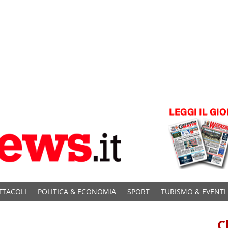
TTACOLI
POLITICA & ECONOMIA
SPORT
TURISMO & EVENTI
C