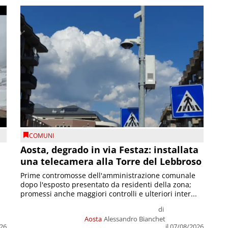
COMUNI
n
Aosta, degrado in via Festaz: installata
una telecamera alla Torre del Lebbroso
Prime contromosse dell'amministrazione comunale
dopo l'esposto presentato da residenti della zona;
promessi anche maggiori controlli e ulteriori inter...
di
Aosta
Alessandro Bianchet
026
il 07/08/2026