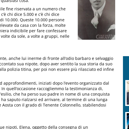
 qualsiasi cosa.
bile fine riservata a un numero che
c’è chi dice 5.000 e c’è chi dice
 di 10.000. Queste 10.000 persone
levate da casa con la forza, molte
niera indicibile per fare confessare
a volte da sole, a volte a gruppi, nelle
nte, anche lui inerme di fronte all’odio barbaro e selvaggio
ccontato sua nipote, dopo aver sentito la sua storia da suo
la polizia titina, per poi non essere più rilasciato ed infine
d approfondimenti, iniziati dopo l’evento organizzato dal
. In quell’occasione raccogliemmo la testimonianza di,
 l’esilio, che ha perso suo padre in nome di una conquista
e ha saputo rialzarsi ed arrivare, al termine di una lunga
e Aosta con il grado di Tenente Colonnello, stabilendosi
ue nipoti, Elena, oggetto della consegna di un