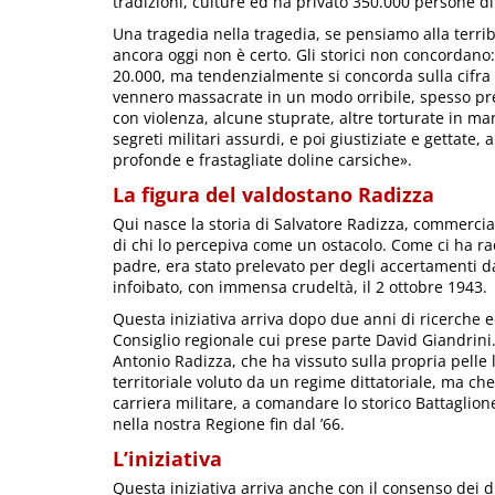
tradizioni, culture ed ha privato 350.000 persone di
Una tragedia nella tragedia, se pensiamo alla terri
ancora oggi non è certo. Gli storici non concordano: 
20.000, ma tendenzialmente si concorda sulla cifra
vennero massacrate in un modo orribile, spesso pre
con violenza, alcune stuprate, altre torturate in ma
segreti militari assurdi, e poi giustiziate e gettate, 
profonde e frastagliate doline carsiche».
La figura del valdostano Radizza
Qui nasce la storia di Salvatore Radizza, commercia
di chi lo percepiva come un ostacolo. Come ci ha ra
padre, era stato prelevato per degli accertamenti dal
infoibato, con immensa crudeltà, il 2 ottobre 1943.
Questa iniziativa arriva dopo due anni di ricerche e
Consiglio regionale cui prese parte David Giandrini
Antonio Radizza, che ha vissuto sulla propria pelle
territoriale voluto da un regime dittatoriale, ma ch
carriera militare, a comandare lo storico Battaglion
nella nostra Regione fin dal ’66.
L’iniziativa
Questa iniziativa arriva anche con il consenso dei d