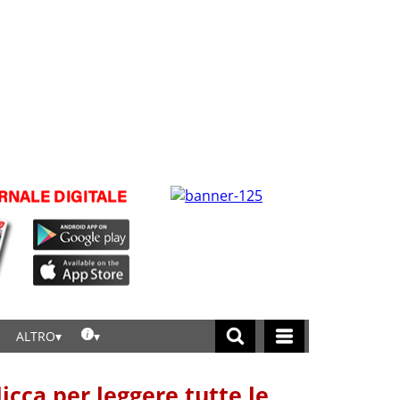
ALTRO
licca per leggere tutte le