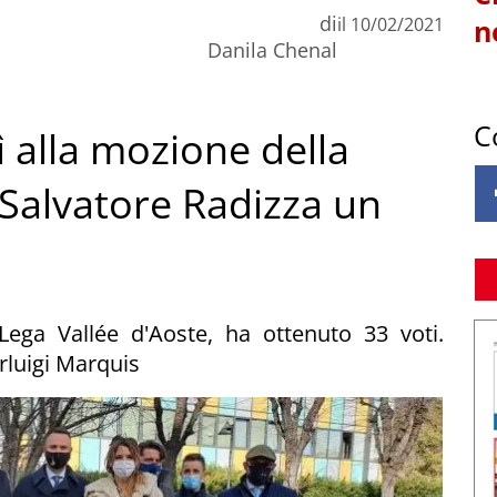
di
il
10/02/2021
n
Danila Chenal
C
ì alla mozione della
 Salvatore Radizza un
 Lega Vallée d'Aoste, ha ottenuto 33 voti.
rluigi Marquis