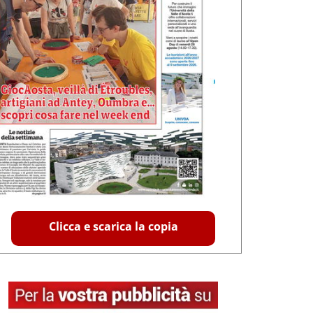
Clicca e scarica la copia