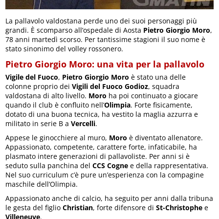
La pallavolo valdostana perde uno dei suoi personaggi più
grandi. È scomparso all’ospedale di Aosta
Pietro Giorgio Moro
,
78 anni martedì scorso. Per tantissime stagioni il suo nome è
stato sinonimo del volley rossonero.
Pietro Giorgio Moro: una vita per la pallavolo
Vigile del Fuoco
,
Pietro Giorgio Moro
è stato una delle
colonne proprio dei
Vigili del Fuoco Godioz
, squadra
valdostana di alto livello.
Moro
ha poi continuato a giocare
quando il club è confluito nell’
Olimpia
. Forte fisicamente,
dotato di una buona tecnica, ha vestito la maglia azzurra e
militato in serie B a
Vercelli
.
Appese le ginocchiere al muro,
Moro
è diventato allenatore.
Appassionato, competente, carattere forte, infaticabile, ha
plasmato intere generazioni di pallavoliste. Per anni si è
seduto sulla panchina del
CCS Cogne
e della rappresentativa.
Nel suo curriculum c’è pure un’esperienza con la compagine
maschile dell’Olimpia.
Appassionato anche di calcio, ha seguito per anni dalla tribuna
le gesta del figlio
Christian
, forte difensore di
St-Christophe
e
Villeneuve
.