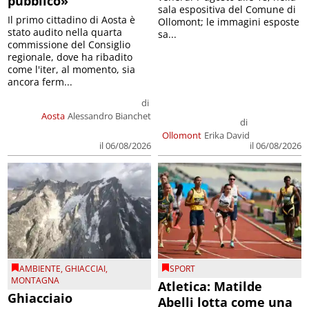
pubblico»
sala espositiva del Comune di
Il primo cittadino di Aosta è
Ollomont; le immagini esposte
stato audito nella quarta
sa...
commissione del Consiglio
regionale, dove ha ribadito
come l'iter, al momento, sia
ancora ferm...
di
Aosta
Alessandro Bianchet
di
Ollomont
Erika David
il 06/08/2026
il 06/08/2026
AMBIENTE
,
GHIACCIAI
,
SPORT
MONTAGNA
Atletica: Matilde
Ghiacciaio
Abelli lotta come una