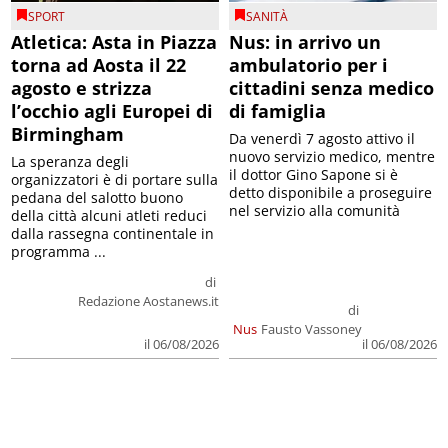
SPORT
SANITÀ
Atletica: Asta in Piazza
Nus: in arrivo un
torna ad Aosta il 22
ambulatorio per i
agosto e strizza
cittadini senza medico
l’occhio agli Europei di
di famiglia
Birmingham
Da venerdì 7 agosto attivo il
nuovo servizio medico, mentre
La speranza degli
il dottor Gino Sapone si è
organizzatori è di portare sulla
detto disponibile a proseguire
pedana del salotto buono
nel servizio alla comunità
della città alcuni atleti reduci
dalla rassegna continentale in
programma ...
di
Redazione Aostanews.it
di
Nus
Fausto Vassoney
il 06/08/2026
il 06/08/2026