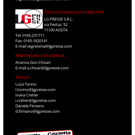
CONCESSIONARIA DI PUBBLICITÀ
LG PRESSE S.R.L.
via Festaz, 52
11100 AOSTA
Tel: 0165.231711
Fax: 0165.1820141
E-mail
segreteria@lgpresse.com
RESPONSABILE DI AGENZIA
Arianna Gori Chisari
E-mail
a.chisari@lgpresse.com
Account
Luca Torino
l.torino@lgpresse.com
Ivana Cretier
i.cretier@lgpresse.com
Daniele Fimiano
d.fimiano@lgpresse.com