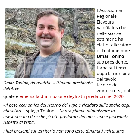
L’Association
Régionale
Eleveurs
Valdôtains che
nelle scorse
settimane ha
eletto l’allevatore
di Fontainemore
Omar Tonino
suo presidente,
torna sul tema
dopo la riunione
del tavolo
Omar Tonino, da qualche settimana presidente
tecnico dei
dell’Arev
giorni scorsi, dal
quale è
emersa la diminuzione degli atti predatori nel 2020
.
«Il peso economico del ritorno del lupo è ricaduto sulle spalle degli
allevatori
– spiega Tonino -.
Non vogliamo minimizzare la
questione ma dire che gli atti predatori diminuiscono è fuorviante
rispetto al tema
.
I lupi presenti sul territorio non sono certo diminuiti nell’ultimo