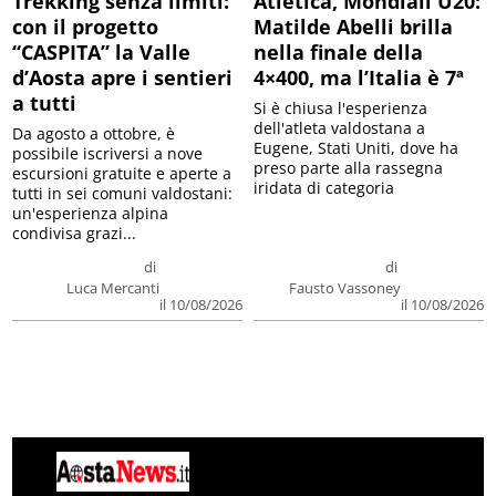
Trekking senza limiti:
Atletica, Mondiali U20:
con il progetto
Matilde Abelli brilla
“CASPITA” la Valle
nella finale della
d’Aosta apre i sentieri
4×400, ma l’Italia è 7ª
a tutti
Si è chiusa l'esperienza
dell'atleta valdostana a
Da agosto a ottobre, è
Eugene, Stati Uniti, dove ha
possibile iscriversi a nove
preso parte alla rassegna
escursioni gratuite e aperte a
iridata di categoria
tutti in sei comuni valdostani:
un'esperienza alpina
condivisa grazi...
di
di
Luca Mercanti
Fausto Vassoney
il 10/08/2026
il 10/08/2026