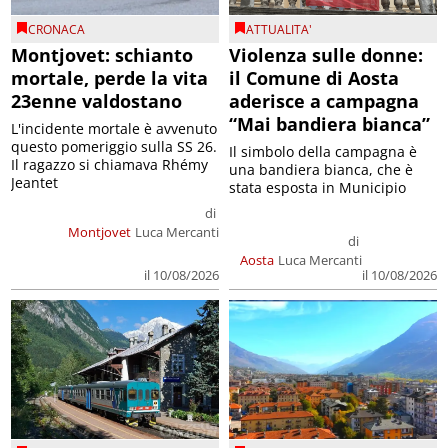
CRONACA
ATTUALITA'
Montjovet: schianto
Violenza sulle donne:
mortale, perde la vita
il Comune di Aosta
23enne valdostano
aderisce a campagna
“Mai bandiera bianca”
L'incidente mortale è avvenuto
questo pomeriggio sulla SS 26.
Il simbolo della campagna è
Il ragazzo si chiamava Rhémy
una bandiera bianca, che è
Jeantet
stata esposta in Municipio
di
Montjovet
Luca Mercanti
di
Aosta
Luca Mercanti
il 10/08/2026
il 10/08/2026