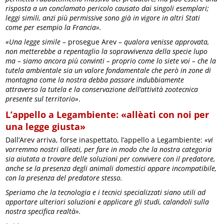
risposta a un conclamato pericolo causato dai singoli esemplari;
leggi simili, anzi più permissive sono già in vigore in altri Stati
come per esempio la Francia».
«Una legge simile
– prosegue Arev –
qualora venisse approvata,
non metterebbe a repentaglio la sopravvivenza della specie lupo
ma – siamo ancora più convinti – proprio come lo siete voi – che la
tutela ambientale sia un valore fondamentale che però in zone di
montagna come la nostra debba passare indubbiamente
attraverso la tutela e la conservazione dell’attività zootecnica
presente sul territorio»
.
L’appello a Legambiente: «allèati con noi per
una legge giusta»
Dall’Arev arriva, forse inaspettato, l’appello a Legambiente:
«vi
vorremmo nostri alleati, per fare in modo che la nostra categoria
sia aiutata a trovare delle soluzioni per convivere con il predatore,
anche se la presenza degli animali domestici appare incompatibile,
con la presenza del predatore stesso.
Speriamo che la tecnologia e i tecnici specializzati siano utili ad
apportare ulteriori soluzioni e applicare gli studi, calandoli sulla
nostra specifica realtà».