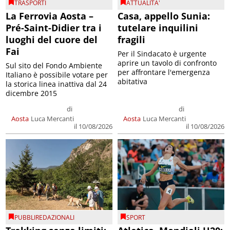
TRASPORTI
ATTUALITA'
La Ferrovia Aosta –
Casa, appello Sunia:
Pré-Saint-Didier tra i
tutelare inquilini
luoghi del cuore del
fragili
Fai
Per il Sindacato è urgente
aprire un tavolo di confronto
Sul sito del Fondo Ambiente
per affrontare l'emergenza
Italiano è possibile votare per
abitativa
la storica linea inattiva dal 24
dicembre 2015
di
di
Aosta
Luca Mercanti
Aosta
Luca Mercanti
il 10/08/2026
il 10/08/2026
PUBBLIREDAZIONALI
SPORT