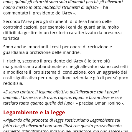
anno, quindi gli attacchi sono solo diminuiti perchè gli allevatori
hanno messo in atto molteplici strumenti di difesa»
– ha
commentato il presidente dell’Arev -.
Secondo l’Arev però gli strumenti di difesa hanno delle
controindicazioni, per esempio i cani da guardiania, molto
difficili da gestire in un territorio caratterizzato da presenza
turistica.
Sono anche importanti i costi per opere di recinzione e
guardiania a protezione delle mandrie.
Il rischio, secondo il presidente dell’Arev è le terre più
marginali siano abbandonate e che gli allevatori siano costretti
a modificare il loro sistema di conduzione, con un aggravio dei
costi significativo per una gestione aziendale già di per sè poco
redditizia.
«E senza contare il legame affettivo dell’allevatore con i propri
animali, il benessere di ovini, caprini, equini e bovini deve essere
tutelato tanto quanto quello del lupo»
– precisa Omar Tonino -.
Legambiente e la legge
«Riguardo alla proposta di legge rassicuriamo Legambiente sul
fatto che gli allevatori non sono illusi che questo provvedimento
permetta l’abbattimetno massivo del predatore, ma può essere una