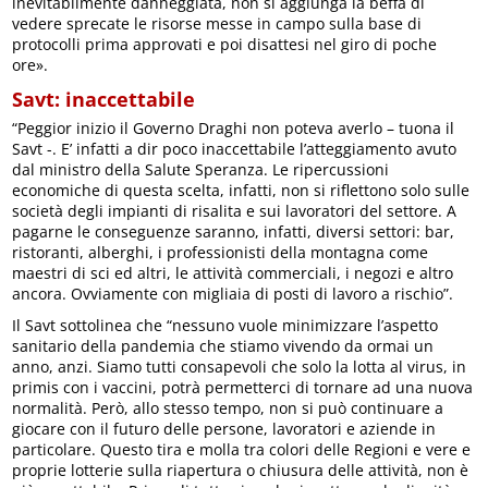
inevitabilmente danneggiata, non si aggiunga la beffa di
vedere sprecate le risorse messe in campo sulla base di
protocolli prima approvati e poi disattesi nel giro di poche
ore».
Savt: inaccettabile
“Peggior inizio il Governo Draghi non poteva averlo – tuona il
Savt -. E’ infatti a dir poco inaccettabile l’atteggiamento avuto
dal ministro della Salute Speranza. Le ripercussioni
economiche di questa scelta, infatti, non si riflettono solo sulle
società degli impianti di risalita e sui lavoratori del settore. A
pagarne le conseguenze saranno, infatti, diversi settori: bar,
ristoranti, alberghi, i professionisti della montagna come
maestri di sci ed altri, le attività commerciali, i negozi e altro
ancora. Ovviamente con migliaia di posti di lavoro a rischio”.
Il Savt sottolinea che “nessuno vuole minimizzare l’aspetto
sanitario della pandemia che stiamo vivendo da ormai un
anno, anzi. Siamo tutti consapevoli che solo la lotta al virus, in
primis con i vaccini, potrà permetterci di tornare ad una nuova
normalità. Però, allo stesso tempo, non si può continuare a
giocare con il futuro delle persone, lavoratori e aziende in
particolare. Questo tira e molla tra colori delle Regioni e vere e
proprie lotterie sulla riapertura o chiusura delle attività, non è