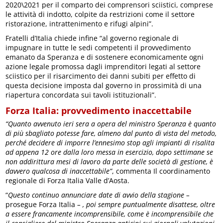
2020\2021 per il comparto dei comprensori sciistici, comprese
le attività di indotto, colpite da restrizioni come il settore
ristorazione, intrattenimento e rifugi alpini”.
Fratelli d’Italia chiede infine “al governo regionale di
impugnare in tutte le sedi competenti il provvedimento
emanato da Speranza e di sostenere economicamente ogni
azione legale promossa dagli imprenditori legati al settore
sciistico per il risarcimento dei danni subiti per effetto di
questa decisione imposta dal governo in prossimità di una
riapertura concordata sui tavoli istituzionali”.
Forza Italia: provvedimento inaccettabile
“Quanto avvenuto ieri sera a opera del ministro Speranza è quanto
di più sbagliato potesse fare, almeno dal punto di vista del metodo,
perché decidere di imporre l’ennesimo stop agli impianti di risalita
ad appena 12 ore dalla loro messa in esercizio, dopo settimane se
non addirittura mesi di lavoro da parte delle società di gestione, è
davvero qualcosa di inaccettabile”
, commenta Il coordinamento
regionale di Forza Italia Valle d’Aosta.
“
Questo continuo annunciare date di avvio della stagione –
prosegue Forza Italia
– , poi sempre puntualmente disattese, oltre
a essere francamente incomprensibile, come è incomprensibile che