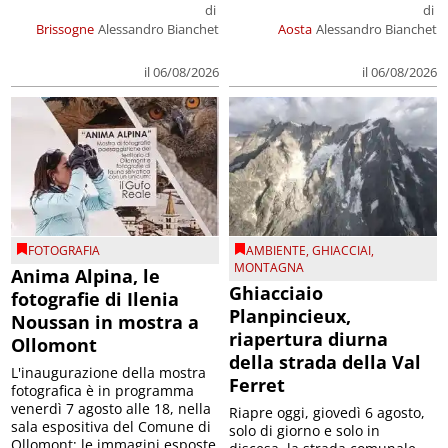
di
di
Brissogne
Alessandro Bianchet
Aosta
Alessandro Bianchet
il 06/08/2026
il 06/08/2026
FOTOGRAFIA
AMBIENTE
,
GHIACCIAI
,
MONTAGNA
Anima Alpina, le
Ghiacciaio
fotografie di Ilenia
Planpincieux,
Noussan in mostra a
riapertura diurna
Ollomont
della strada della Val
L'inaugurazione della mostra
Ferret
fotografica è in programma
venerdì 7 agosto alle 18, nella
Riapre oggi, giovedì 6 agosto,
sala espositiva del Comune di
solo di giorno e solo in
Ollomont; le immagini esposte