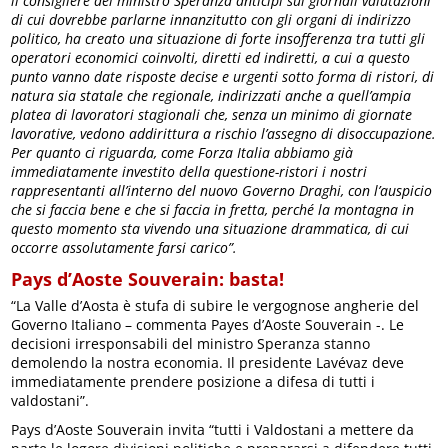
il consigliere del ministro Speranza anticipi sui giornali valutazioni
di cui dovrebbe parlarne innanzitutto con gli organi di indirizzo
politico, ha creato una situazione di forte insofferenza tra tutti gli
operatori economici coinvolti, diretti ed indiretti, a cui a questo
punto vanno date risposte decise e urgenti sotto forma di ristori, di
natura sia statale che regionale, indirizzati anche a quell’ampia
platea di lavoratori stagionali che, senza un minimo di giornate
lavorative, vedono addirittura a rischio l’assegno di disoccupazione.
Per quanto ci riguarda, come Forza Italia abbiamo già
immediatamente investito della questione-ristori i nostri
rappresentanti all’interno del nuovo Governo Draghi, con l’auspicio
che si faccia bene e che si faccia in fretta, perché la montagna in
questo momento sta vivendo una situazione drammatica, di cui
occorre assolutamente farsi carico”.
Pays d’Aoste Souverain: basta!
“La Valle d’Aosta è stufa di subire le vergognose angherie del
Governo Italiano – commenta Payes d’Aoste Souverain -. Le
decisioni irresponsabili del ministro Speranza stanno
demolendo la nostra economia. Il presidente Lavévaz deve
immediatamente prendere posizione a difesa di tutti i
valdostani”.
Pays d’Aoste Souverain invita “tutti i Valdostani a mettere da