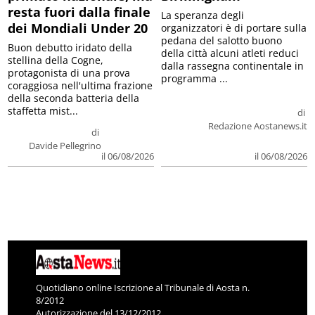
resta fuori dalla finale
La speranza degli
dei Mondiali Under 20
organizzatori è di portare sulla
pedana del salotto buono
Buon debutto iridato della
della città alcuni atleti reduci
stellina della Cogne,
dalla rassegna continentale in
protagonista di una prova
programma ...
coraggiosa nell'ultima frazione
della seconda batteria della
staffetta mist...
di
Redazione Aostanews.it
di
Davide Pellegrino
il 06/08/2026
il 06/08/2026
Quotidiano online Iscrizione al Tribunale di Aosta n.
8/2012
Autorizzazione del 13/12/2012