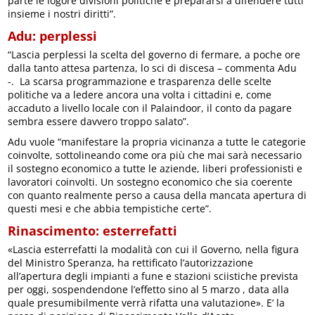
parte le logore divisioni politiche e prepararsi a difendere tutti
insieme i nostri diritti”.
Adu: perplessi
“Lascia perplessi la scelta del governo di fermare, a poche ore
dalla tanto attesa partenza, lo sci di discesa – commenta Adu
-. La scarsa programmazione e trasparenza delle scelte
politiche va a ledere ancora una volta i cittadini e, come
accaduto a livello locale con il Palaindoor, il conto da pagare
sembra essere davvero troppo salato”.
Adu vuole “manifestare la propria vicinanza a tutte le categorie
coinvolte, sottolineando come ora più che mai sarà necessario
il sostegno economico a tutte le aziende, liberi professionisti e
lavoratori coinvolti. Un sostegno economico che sia coerente
con quanto realmente perso a causa della mancata apertura di
questi mesi e che abbia tempistiche certe”.
Rinascimento: esterrefatti
«Lascia esterrefatti la modalità con cui il Governo, nella figura
del Ministro Speranza, ha rettificato l’autorizzazione
all’apertura degli impianti a fune e stazioni sciistiche prevista
per oggi, sospendendone l’effetto sino al 5 marzo , data alla
quale presumibilmente verrà rifatta una valutazione». E’ la