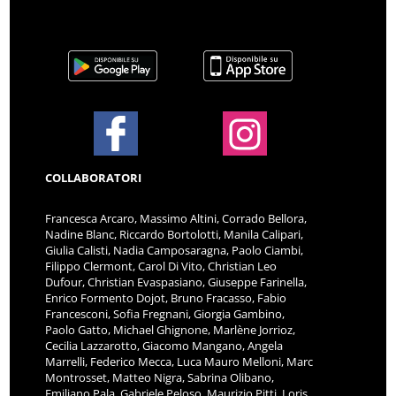
COLLABORATORI
Francesca Arcaro, Massimo Altini, Corrado Bellora,
Nadine Blanc, Riccardo Bortolotti, Manila Calipari,
Giulia Calisti, Nadia Camposaragna, Paolo Ciambi,
Filippo Clermont, Carol Di Vito, Christian Leo
Dufour, Christian Evaspasiano, Giuseppe Farinella,
Enrico Formento Dojot, Bruno Fracasso, Fabio
Francesconi, Sofia Fregnani, Giorgia Gambino,
Paolo Gatto, Michael Ghignone, Marlène Jorrioz,
Cecilia Lazzarotto, Giacomo Mangano, Angela
Marrelli, Federico Mecca, Luca Mauro Melloni, Marc
Montrosset, Matteo Nigra, Sabrina Olibano,
Emiliano Pala, Gabriele Peloso, Maurizio Pitti, Loris