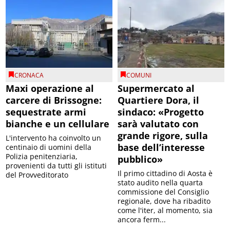
CRONACA
COMUNI
Maxi operazione al
Supermercato al
carcere di Brissogne:
Quartiere Dora, il
sequestrate armi
sindaco: «Progetto
bianche e un cellulare
sarà valutato con
grande rigore, sulla
L'intervento ha coinvolto un
base dell’interesse
centinaio di uomini della
Polizia penitenziaria,
pubblico»
provenienti da tutti gli istituti
Il primo cittadino di Aosta è
del Provveditorato
stato audito nella quarta
commissione del Consiglio
regionale, dove ha ribadito
come l'iter, al momento, sia
ancora ferm...