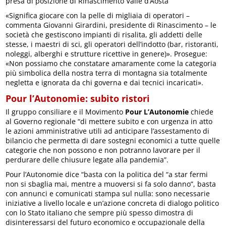
presa di posizione di Rinascimento Valle d’Aosta
«Significa giocare con la pelle di migliaia di operatori –
commenta Giovanni Girardini, presidente di Rinascimento – le
società che gestiscono impianti di risalita, gli addetti delle
stesse, i maestri di sci, gli operatori dell’indotto (bar, ristoranti,
noleggi, alberghi e strutture ricettive in genere)». Prosegue:
«Non possiamo che constatare amaramente come la categoria
più simbolica della nostra terra di montagna sia totalmente
negletta e ignorata da chi governa e dai tecnici incaricati».
Pour l’Autonomie: subito ristori
Il gruppo consiliare e il Movimento
Pour L’Autonomie
chiede
al Governo regionale “di mettere subito e con urgenza in atto
le azioni amministrative utili ad anticipare l’assestamento di
bilancio che permetta di dare sostegni economici a tutte quelle
categorie che non possono e non potranno lavorare per il
perdurare delle chiusure legate alla pandemia”.
Pour l’Autonomie dice “basta con la politica del “a star fermi
non si sbaglia mai, mentre a muoversi si fa solo danno”, basta
con annunci e comunicati stampa sul nulla: sono necessarie
iniziative a livello locale e un’azione concreta di dialogo politico
con lo Stato italiano che sempre più spesso dimostra di
disinteressarsi del futuro economico e occupazionale della