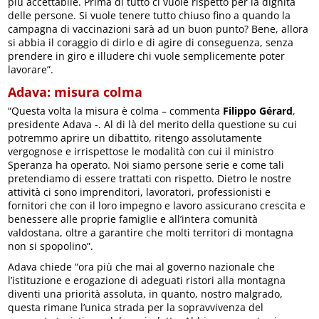
più accettabile. Prima di tutto ci vuole rispetto per la dignità
delle persone. Si vuole tenere tutto chiuso fino a quando la
campagna di vaccinazioni sarà ad un buon punto? Bene, allora
si abbia il coraggio di dirlo e di agire di conseguenza, senza
prendere in giro e illudere chi vuole semplicemente poter
lavorare”.
Adava: misura colma
“Questa volta la misura è colma – commenta
Filippo Gérard
,
presidente Adava -. Al di là del merito della questione su cui
potremmo aprire un dibattito, ritengo assolutamente
vergognose e irrispettose le modalità con cui il ministro
Speranza ha operato. Noi siamo persone serie e come tali
pretendiamo di essere trattati con rispetto. Dietro le nostre
attività ci sono imprenditori, lavoratori, professionisti e
fornitori che con il loro impegno e lavoro assicurano crescita e
benessere alle proprie famiglie e all’intera comunità
valdostana, oltre a garantire che molti territori di montagna
non si spopolino”.
Adava chiede “ora più che mai al governo nazionale che
l’istituzione e erogazione di adeguati ristori alla montagna
diventi una priorità assoluta, in quanto, nostro malgrado,
questa rimane l’unica strada per la sopravvivenza del