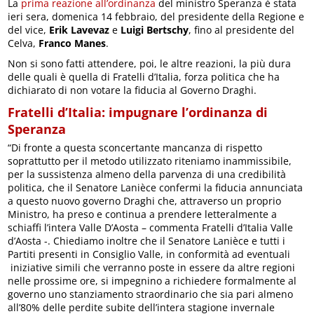
La
prima reazione all’ordinanza
del ministro Speranza è stata
ieri sera, domenica 14 febbraio, del presidente della Regione e
del vice,
Erik Lavevaz
e
Luigi Bertschy
, fino al presidente del
Celva,
Franco Manes
.
Non si sono fatti attendere, poi, le altre reazioni, la più dura
delle quali è quella di Fratelli d’Italia, forza politica che ha
dichiarato di non votare la fiducia al Governo Draghi.
Fratelli d’Italia: impugnare l’ordinanza di
Speranza
“Di fronte a questa sconcertante mancanza di rispetto
soprattutto per il metodo utilizzato riteniamo inammissibile,
per la sussistenza almeno della parvenza di una credibilità
politica, che il Senatore Lanièce confermi la fiducia annunciata
a questo nuovo governo Draghi che, attraverso un proprio
Ministro, ha preso e continua a prendere letteralmente a
schiaffi l’intera Valle D’Aosta – commenta Fratelli d’Italia Valle
d’Aosta -. Chiediamo inoltre che il Senatore Lanièce e tutti i
Partiti presenti in Consiglio Valle, in conformità ad eventuali
iniziative simili che verranno poste in essere da altre regioni
nelle prossime ore, si impegnino a richiedere formalmente al
governo uno stanziamento straordinario che sia pari almeno
all’80% delle perdite subite dell’intera stagione invernale