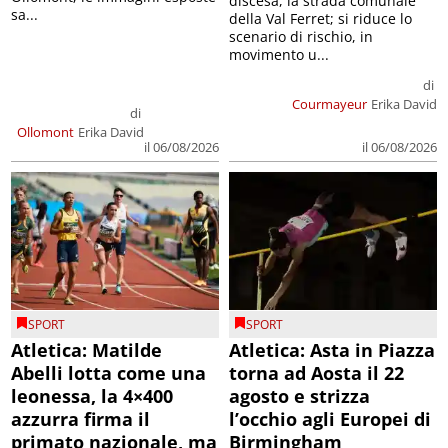
discesa, la strada comunale
sa...
della Val Ferret; si riduce lo
scenario di rischio, in
movimento u...
di
Courmayeur
Erika David
di
Ollomont
Erika David
il 06/08/2026
il 06/08/2026
SPORT
SPORT
Atletica: Matilde
Atletica: Asta in Piazza
Abelli lotta come una
torna ad Aosta il 22
leonessa, la 4×400
agosto e strizza
azzurra firma il
l’occhio agli Europei di
primato nazionale, ma
Birmingham