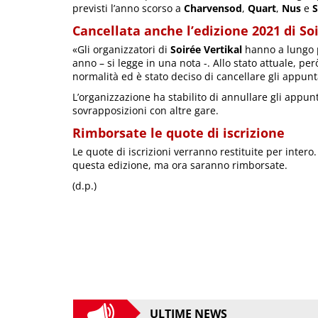
previsti l’anno scorso a
Charvensod
,
Quart
,
Nus
e
S
Cancellata anche l’edizione 2021 di So
«Gli organizzatori di
Soirée Vertikal
hanno a lungo p
anno – si legge in una nota -. Allo stato attuale, pe
normalità ed è stato deciso di cancellare gli appun
L’organizzazione ha stabilito di annullare gli appu
sovrapposizioni con altre gare.
Rimborsate le quote di iscrizione
Le quote di iscrizioni verranno restituite per intero
questa edizione, ma ora saranno rimborsate.
(d.p.)
ULTIME NEWS