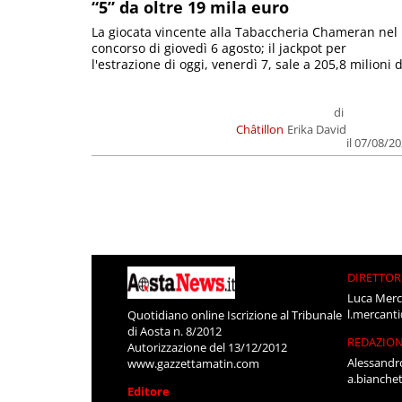
“5” da oltre 19 mila euro
La giocata vincente alla Tabaccheria Chameran nel
concorso di giovedì 6 agosto; il jackpot per
l'estrazione di oggi, venerdì 7, sale a 205,8 milioni d
di
Châtillon
Erika David
il 07/08/2
DIRETTOR
Luca Merc
l.mercant
Quotidiano online Iscrizione al Tribunale
di Aosta n. 8/2012
REDAZIO
Autorizzazione del 13/12/2012
Alessandr
www.gazzettamatin.com
a.bianche
Editore