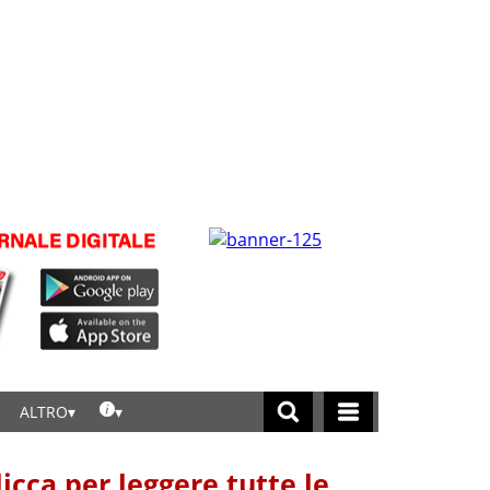
ALTRO
licca per leggere tutte le