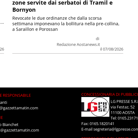
zone servite dai serbatoi di Tramil e
Bornyon
Revocate le due ordinanze che dalla scorsa
...
settimana imponevano la bollitura nella pre-collina,
a Saraillon e Porossan
di
Redazione Aostanews.it
026
il 07/08/2026
CONCESSIONARIA DI PUBBLIC
E RESPONSABILE
LG PRESSE S.R.
anti
via Festaz, 52
i@gazzettamatin.com
11100 AOSTA
NE
Tel: 0165.2317
Fax: 0165.1820141
o Bianchet
E-mail
segreteria@lgpresse.co
t@gazzettamatin.com