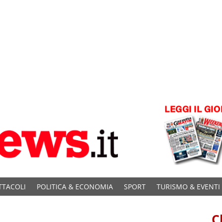
TTACOLI
POLITICA & ECONOMIA
SPORT
TURISMO & EVENTI
C