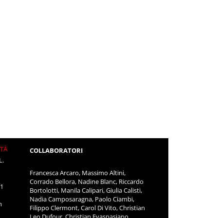
ITÀ
COLLABORATORI
L.
Francesca Arcaro, Massimo Altini,
Corrado Bellora, Nadine Blanc, Riccardo
11
Bortolotti, Manila Calipari, Giulia Calisti,
Nadia Camposaragna, Paolo Ciambi,
m
Filippo Clermont, Carol Di Vito, Christian
Leo Dufour, Christian Evaspasiano,