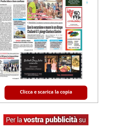
Clicca e scarica la copia