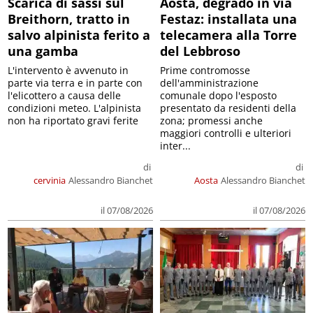
Scarica di sassi sul
Aosta, degrado in via
Breithorn, tratto in
Festaz: installata una
salvo alpinista ferito a
telecamera alla Torre
una gamba
del Lebbroso
L'intervento è avvenuto in
Prime contromosse
parte via terra e in parte con
dell'amministrazione
l'elicottero a causa delle
comunale dopo l'esposto
condizioni meteo. L'alpinista
presentato da residenti della
non ha riportato gravi ferite
zona; promessi anche
maggiori controlli e ulteriori
inter...
di
di
cervinia
Alessandro Bianchet
Aosta
Alessandro Bianchet
il 07/08/2026
il 07/08/2026