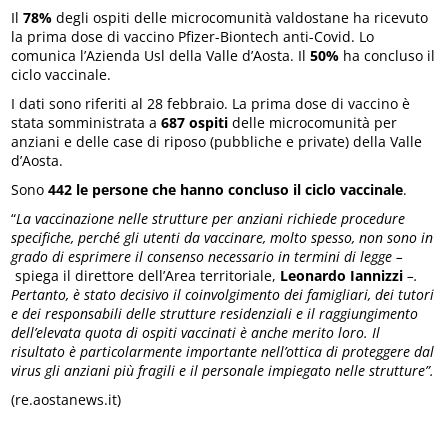
Il
78%
degli ospiti delle microcomunità valdostane ha ricevuto
la prima dose di vaccino Pfizer-Biontech anti-Covid. Lo
comunica l’Azienda Usl della Valle d’Aosta. Il
50%
ha concluso il
ciclo vaccinale.
I dati sono riferiti al 28 febbraio. La prima dose di vaccino è
stata somministrata a
687 ospiti
delle microcomunità per
anziani e delle case di riposo (pubbliche e private) della Valle
d’Aosta.
Sono
442 le persone che hanno concluso il ciclo vaccinale
.
“
La vaccinazione nelle strutture per anziani richiede procedure
specifiche,
perché gli utenti da vaccinare, molto spesso, non sono in
grado di esprimere il consenso necessario in termini di legge –
spiega il direttore dell’Area territoriale,
Leonardo Iannizzi
–.
Pertanto, è stato decisivo il coinvolgimento dei famigliari, dei tutori
e dei responsabili delle strutture residenziali e il raggiungimento
dell’elevata quota di ospiti vaccinati è anche merito loro. Il
risultato è particolarmente importante nell’ottica di proteggere dal
virus gli anziani più fragili e il personale impiegato nelle strutture”.
(re.aostanews.it)