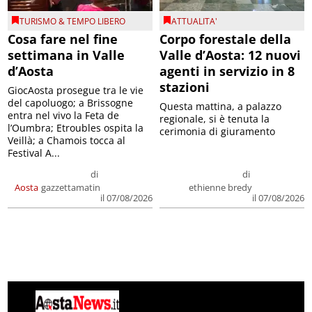
TURISMO & TEMPO LIBERO
ATTUALITA'
Cosa fare nel fine
Corpo forestale della
settimana in Valle
Valle d’Aosta: 12 nuovi
d’Aosta
agenti in servizio in 8
stazioni
GiocAosta prosegue tra le vie
del capoluogo; a Brissogne
Questa mattina, a palazzo
entra nel vivo la Feta de
regionale, si è tenuta la
l’Oumbra; Etroubles ospita la
cerimonia di giuramento
Veillà; a Chamois tocca al
Festival A...
di
di
Aosta
gazzettamatin
ethienne bredy
il 07/08/2026
il 07/08/2026