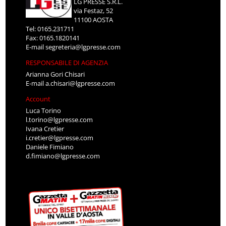
LG PRESSE S.R.L.
via Festaz, 52
11100 AOSTA
Tel: 0165.231711
Fax: 0165.1820141
E-mail
segreteria@lgpresse.com
RESPONSABILE DI AGENZIA
Arianna Gori Chisari
E-mail
a.chisari@lgpresse.com
Account
Luca Torino
l.torino@lgpresse.com
Ivana Cretier
i.cretier@lgpresse.com
Daniele Fimiano
d.fimiano@lgpresse.com