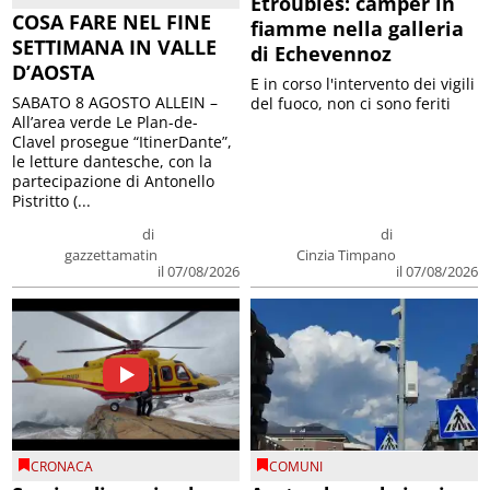
Etroubles: camper in
COSA FARE NEL FINE
fiamme nella galleria
SETTIMANA IN VALLE
di Echevennoz
D’AOSTA
E in corso l'intervento dei vigili
SABATO 8 AGOSTO ALLEIN –
del fuoco, non ci sono feriti
All’area verde Le Plan-de-
Clavel prosegue “ItinerDante”,
le letture dantesche, con la
partecipazione di Antonello
Pistritto (...
di
di
gazzettamatin
Cinzia Timpano
il 07/08/2026
il 07/08/2026
CRONACA
COMUNI