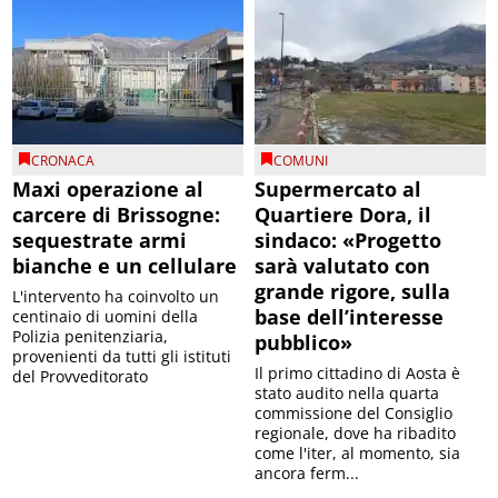
CRONACA
COMUNI
Maxi operazione al
Supermercato al
carcere di Brissogne:
Quartiere Dora, il
sequestrate armi
sindaco: «Progetto
bianche e un cellulare
sarà valutato con
grande rigore, sulla
L'intervento ha coinvolto un
base dell’interesse
centinaio di uomini della
Polizia penitenziaria,
pubblico»
provenienti da tutti gli istituti
Il primo cittadino di Aosta è
del Provveditorato
stato audito nella quarta
commissione del Consiglio
regionale, dove ha ribadito
come l'iter, al momento, sia
ancora ferm...