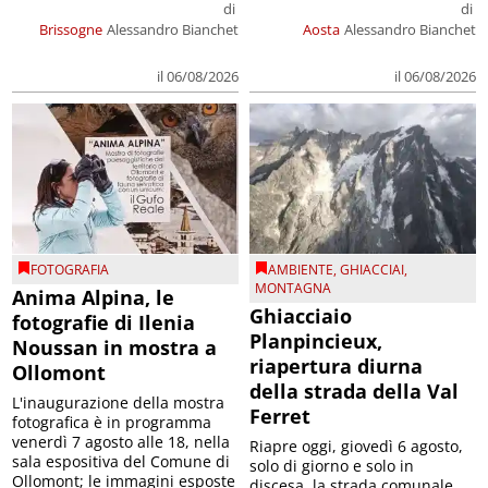
di
di
Brissogne
Alessandro Bianchet
Aosta
Alessandro Bianchet
il 06/08/2026
il 06/08/2026
FOTOGRAFIA
AMBIENTE
,
GHIACCIAI
,
MONTAGNA
Anima Alpina, le
Ghiacciaio
fotografie di Ilenia
Planpincieux,
Noussan in mostra a
riapertura diurna
Ollomont
della strada della Val
L'inaugurazione della mostra
Ferret
fotografica è in programma
venerdì 7 agosto alle 18, nella
Riapre oggi, giovedì 6 agosto,
sala espositiva del Comune di
solo di giorno e solo in
Ollomont; le immagini esposte
discesa, la strada comunale