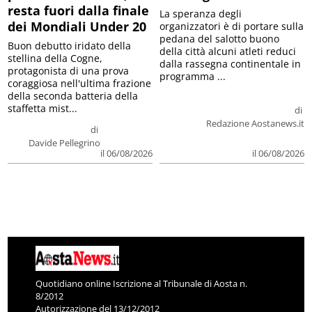
resta fuori dalla finale
La speranza degli
dei Mondiali Under 20
organizzatori è di portare sulla
pedana del salotto buono
Buon debutto iridato della
della città alcuni atleti reduci
stellina della Cogne,
dalla rassegna continentale in
protagonista di una prova
programma ...
coraggiosa nell'ultima frazione
della seconda batteria della
staffetta mist...
di
Redazione Aostanews.it
di
Davide Pellegrino
il 06/08/2026
il 06/08/2026
Quotidiano online Iscrizione al Tribunale di Aosta n.
8/2012
Autorizzazione del 13/12/2012