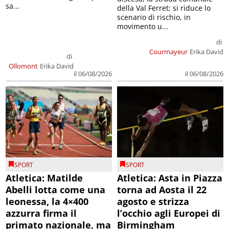
sa...
della Val Ferret; si riduce lo
scenario di rischio, in
movimento u...
di
Courmayeur
Erika David
di
Ollomont
Erika David
il 06/08/2026
il 06/08/2026
SPORT
SPORT
Atletica: Matilde
Atletica: Asta in Piazza
Abelli lotta come una
torna ad Aosta il 22
leonessa, la 4×400
agosto e strizza
azzurra firma il
l’occhio agli Europei di
primato nazionale, ma
Birmingham