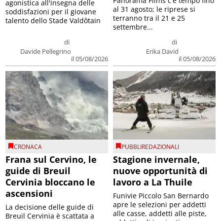
Panorama Films c'è tempo fino
agonistica all'insegna delle
al 31 agosto; le riprese si
soddisfazioni per il giovane
terranno tra il 21 e 25
talento dello Stade Valdôtain
settembre...
di
di
Davide Pellegrino
Erika David
il 05/08/2026
il 05/08/2026
CRONACA
PUBBLIREDAZIONALI
Frana sul Cervino, le
Stagione invernale,
guide di Breuil
nuove opportunità di
Cervinia bloccano le
lavoro a La Thuile
ascensioni
Funivie Piccolo San Bernardo
apre le selezioni per addetti
La decisione delle guide di
alle casse, addetti alle piste,
Breuil Cervinia è scattata a