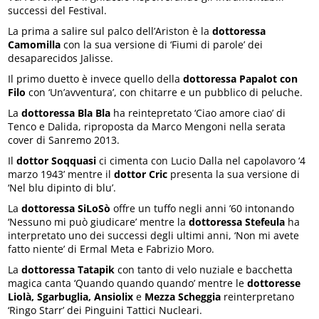
successi del Festival.
La prima a salire sul palco dell’Ariston è la
dottoressa
Camomilla
con la sua versione di ‘Fiumi di parole’ dei
desaparecidos Jalisse.
Il primo duetto è invece quello della
dottoressa Papalot con
Filo
con ‘Un’avventura’, con chitarre e un pubblico di peluche.
La
dottoressa Bla Bla
ha reintepretato ‘Ciao amore ciao’ di
Tenco e Dalida, riproposta da Marco Mengoni nella serata
cover di Sanremo 2013.
Il
dottor Soqquasi
ci cimenta con Lucio Dalla nel capolavoro ‘4
marzo 1943’ mentre il
dottor Cric
presenta la sua versione di
‘Nel blu dipinto di blu’.
La
dottoressa SiLoSò
offre un tuffo negli anni ’60 intonando
‘Nessuno mi può giudicare’ mentre la
dottoressa Stefeula
ha
interpretato uno dei successi degli ultimi anni, ‘Non mi avete
fatto niente’ di Ermal Meta e Fabrizio Moro.
La
dottoressa Tatapik
con tanto di velo nuziale e bacchetta
magica canta ‘Quando quando quando’ mentre le
dottoresse
Liolà, Sgarbuglia, Ansiolix
e
Mezza Scheggia
reinterpretano
‘Ringo Starr’ dei Pinguini Tattici Nucleari.