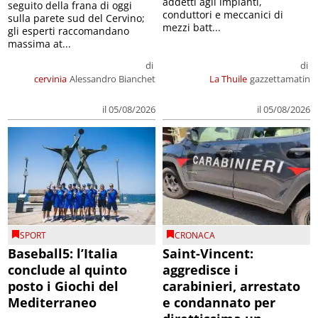
addetti agli impianti,
seguito della frana di oggi
conduttori e meccanici di
sulla parete sud del Cervino;
mezzi batt...
gli esperti raccomandano
massima at...
di
di
cervinia
Alessandro Bianchet
La Thuile
gazzettamatin
il 05/08/2026
il 05/08/2026
SPORT
CRONACA
Baseball5: l’Italia
Saint-Vincent:
conclude al quinto
aggredisce i
posto i Giochi del
carabinieri, arrestato
Mediterraneo
e condannato per