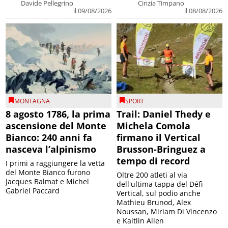
Davide Pellegrino
Cinzia Timpano
il 09/08/2026
il 08/08/2026
MONTAGNA
SPORT
8 agosto 1786, la prima
Trail: Daniel Thedy e
ascensione del Monte
Michela Comola
Bianco: 240 anni fa
firmano il Vertical
nasceva l’alpinismo
Brusson-Bringuez a
tempo di record
I primi a raggiungere la vetta
del Monte Bianco furono
Oltre 200 atleti al via
Jacques Balmat e Michel
dell'ultima tappa del Défì
Gabriel Paccard
Vertical, sul podio anche
Mathieu Brunod, Alex
Noussan, Miriam Di Vincenzo
e Kaitlin Allen