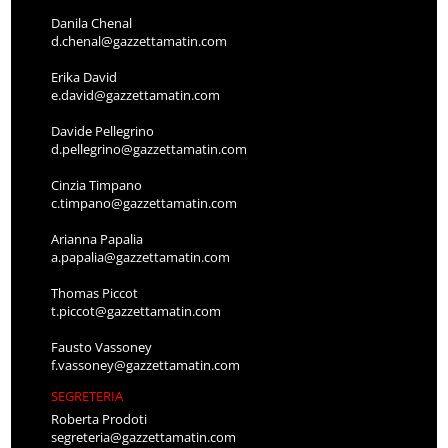
Danila Chenal
d.chenal@gazzettamatin.com
Erika David
e.david@gazzettamatin.com
Davide Pellegrino
d.pellegrino@gazzettamatin.com
Cinzia Timpano
c.timpano@gazzettamatin.com
Arianna Papalia
a.papalia@gazzettamatin.com
Thomas Piccot
t.piccot@gazzettamatin.com
Fausto Vassoney
f.vassoney@gazzettamatin.com
SEGRETERIA
Roberta Prodoti
segreteria@gazzettamatin.com