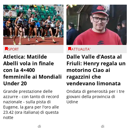
SPORT
ATTUALITA'
Atletica: Matilde
Dalle Valle d’Aosta al
Abelli vola in finale
Friuli: Henry regala un
con la 4×400
motorino Ciao ai
femminile ai Mondiali
ragazzini che
Under 20
vendevano limonata
Grande prestazione delle
Ondata di generosità per i tre
azzurre - con tanto di record
giovani della provincia di
nazionale - sulla pista di
Udine
Eugene, la gara per l'oro alle
23.42 (ora italiana) di questa
notte
di
di