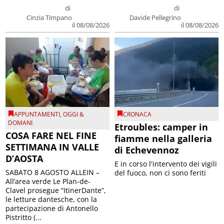
di
di
Cinzia Timpano
Davide Pellegrino
il 08/08/2026
il 08/08/2026
APPUNTAMENTI
,
OGGI &
CRONACA
DOMANI
Etroubles: camper in
COSA FARE NEL FINE
fiamme nella galleria
SETTIMANA IN VALLE
di Echevennoz
D’AOSTA
E in corso l'intervento dei vigili
SABATO 8 AGOSTO ALLEIN –
del fuoco, non ci sono feriti
All’area verde Le Plan-de-
Clavel prosegue “ItinerDante”,
le letture dantesche, con la
partecipazione di Antonello
Pistritto (...