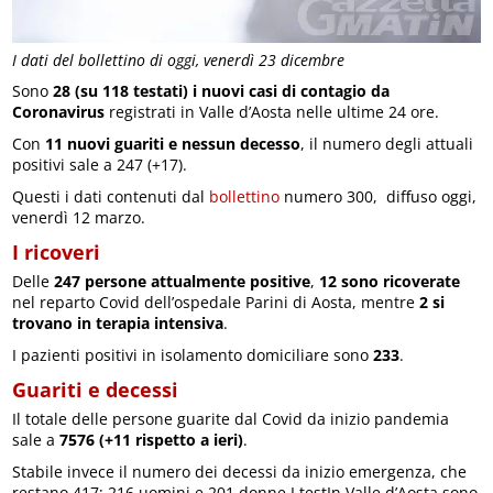
I dati del bollettino di oggi, venerdì 23 dicembre
Sono
28 (su 118 testati) i nuovi casi di contagio da
Coronavirus
registrati in Valle d’Aosta nelle ultime 24 ore.
Con
11 nuovi guariti e nessun decesso
, il numero degli attuali
positivi sale a 247 (+17).
Questi i dati contenuti dal
bollettino
numero 300, diffuso oggi,
venerdì 12 marzo.
I ricoveri
Delle
247 persone attualmente positive
,
12 sono ricoverate
nel reparto Covid dell’ospedale Parini di Aosta, mentre
2 si
trovano in terapia intensiva
.
I pazienti positivi in isolamento domiciliare sono
233
.
Guariti e decessi
Il totale delle persone guarite dal Covid da inizio pandemia
sale a
7576 (+11 rispetto a ieri)
.
Stabile invece il numero dei decessi da inizio emergenza, che
restano 417; 216 uomini e 201 donne.I testIn Valle d’Aosta sono