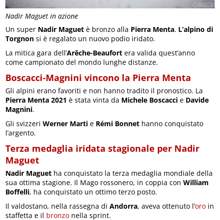
Nadir Maguet in azione
Un super
Nadir Maguet
è bronzo alla
Pierra Menta
.
L’alpino di
Torgnon
si è regalato un nuovo podio iridato.
La mitica gara dell’
Arêche-Beaufort
era valida quest’anno
come campionato del mondo lunghe distanze.
Boscacci-Magnini vincono la Pierra Menta
Gli alpini erano favoriti e non hanno tradito il pronostico. La
Pierra Menta 2021
è stata vinta da
Michele Boscacci
e
Davide
Magnini
.
Gli svizzeri
Werner Marti
e
Rémi Bonnet
hanno conquistato
l’argento.
Terza medaglia iridata stagionale per Nadir
Maguet
Nadir Maguet
ha conquistato la terza medaglia mondiale della
sua ottima stagione. Il Mago rossonero, in coppia con
William
Boffelli
, ha conquistato un ottimo terzo posto.
Il valdostano, nella rassegna di
Andorra
, aveva ottenuto l’
oro
in
staffetta e il
bronzo
nella sprint.