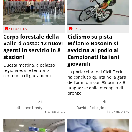
ATTUALITA'
SPORT
Corpo forestale della
Ciclismo su pista:
Valle d’Aosta: 12 nuovi
Mélanie Bosonin si
agenti in servizio in 8
avvicina al podio ai
stazioni
Campionati Italiani
giovanili
Questa mattina, a palazzo
regionale, si è tenuta la
La portacolori del Cicli Fiorin
cerimonia di giuramento
ha concluso quinta nella gara
dell'omnium con 95 punti a 8
lunghezze dalla medaglia di
bronzo
di
di
ethienne bredy
Davide Pellegrino
il 07/08/2026
il 07/08/2026