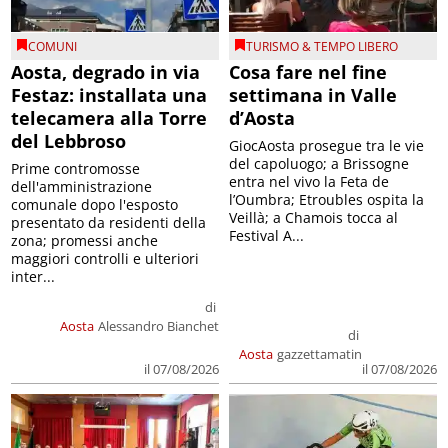
COMUNI
TURISMO & TEMPO LIBERO
Aosta, degrado in via
Cosa fare nel fine
Festaz: installata una
settimana in Valle
telecamera alla Torre
d’Aosta
del Lebbroso
GiocAosta prosegue tra le vie
del capoluogo; a Brissogne
Prime contromosse
entra nel vivo la Feta de
dell'amministrazione
l’Oumbra; Etroubles ospita la
comunale dopo l'esposto
Veillà; a Chamois tocca al
presentato da residenti della
Festival A...
zona; promessi anche
maggiori controlli e ulteriori
inter...
di
Aosta
Alessandro Bianchet
di
Aosta
gazzettamatin
il 07/08/2026
il 07/08/2026