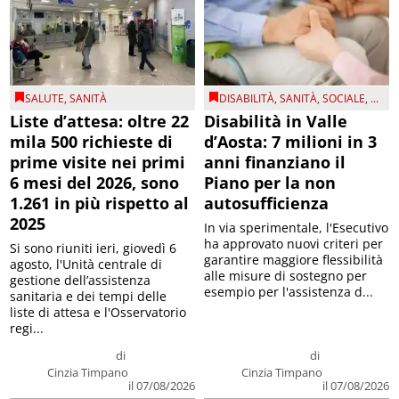
SALUTE
,
SANITÀ
DISABILITÀ
,
SANITÀ
,
SOCIALE
, ...
Liste d’attesa: oltre 22
Disabilità in Valle
mila 500 richieste di
d’Aosta: 7 milioni in 3
prime visite nei primi
anni finanziano il
6 mesi del 2026, sono
Piano per la non
1.261 in più rispetto al
autosufficienza
2025
In via sperimentale, l'Esecutivo
ha approvato nuovi criteri per
Si sono riuniti ieri, giovedì 6
garantire maggiore flessibilità
agosto, l'Unità centrale di
alle misure di sostegno per
gestione dell’assistenza
esempio per l'assistenza d...
sanitaria e dei tempi delle
liste di attesa e l'Osservatorio
regi...
di
di
Cinzia Timpano
Cinzia Timpano
il 07/08/2026
il 07/08/2026