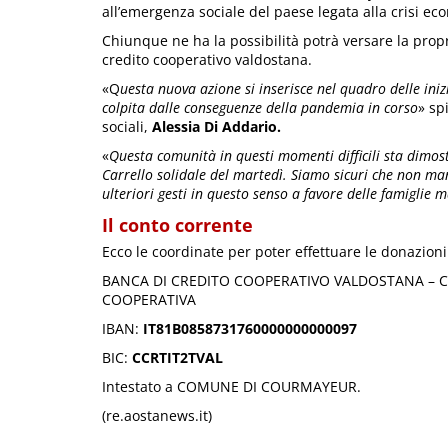
all’emergenza sociale del paese legata alla crisi ec
Chiunque ne ha la possibilità potrà versare la propr
credito cooperativo valdostana.
«Q
uesta nuova azione si inserisce nel quadro delle in
colpita dalle conseguenze della pandemia in corso
» sp
sociali,
Alessia Di Addario.
«
Questa comunità in questi momenti difficili sta dimos
Carrello solidale del martedì. Siamo sicuri che non ma
ulteriori gesti in questo senso a favore delle famiglie
Il conto corrente
Ecco le coordinate per poter effettuare le donazioni
BANCA DI CREDITO COOPERATIVO VALDOSTANA – CO
COOPERATIVA
IBAN:
IT81B0858731760000000000097
BIC:
CCRTIT2TVAL
Intestato a COMUNE DI COURMAYEUR.
(re.aostanews.it)