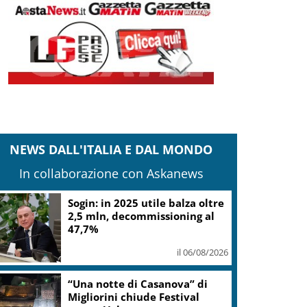
NEWS DALL'ITALIA E DAL MONDO
In collaborazione con Askanews
L.elettorale, tornano
malumori su alternanza,
donne Fi chiedono quote vere
il 06/08/2026
Europei Tuffi, Pellacani è
pokerissimo: 5 ori in 5 gare