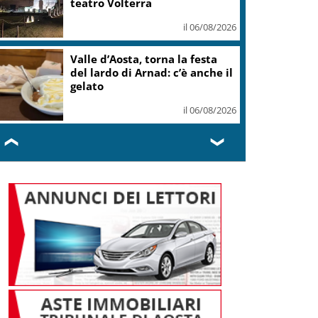
il 06/08/2026
Europeo Tuffi, Pellacani-Pizzini
oro nei 3mt sincro
il 06/08/2026
❮
❯