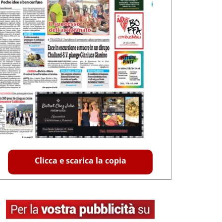
Clicca e scarica la copia