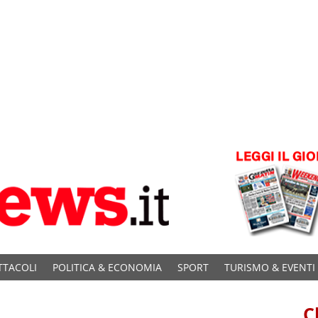
TTACOLI
POLITICA & ECONOMIA
SPORT
TURISMO & EVENTI
C