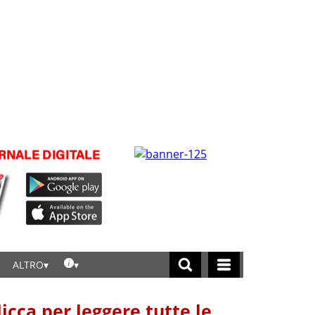
ALTRO
licca per leggere tutte le