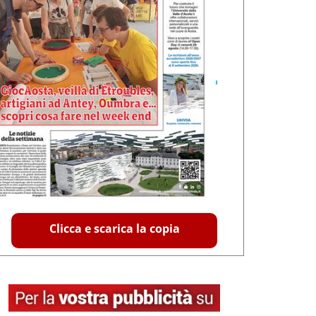
Clicca e scarica la copia