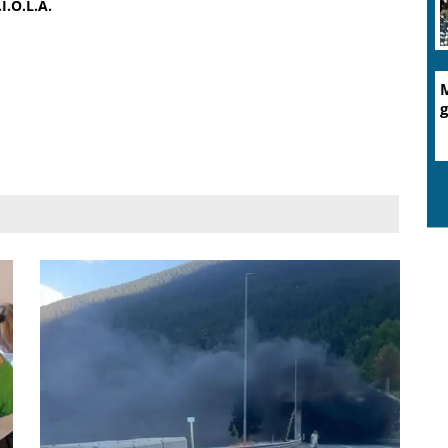
.I.O.L.A.
M
g