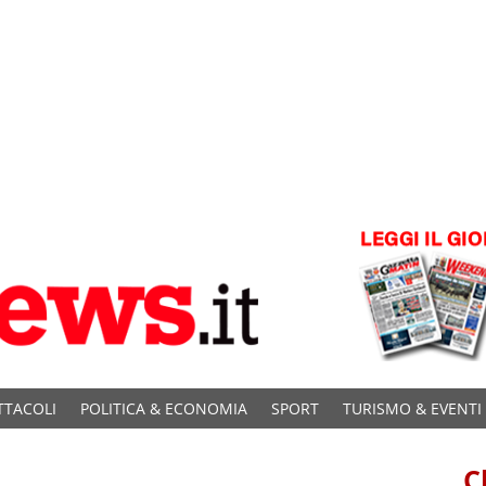
TTACOLI
POLITICA & ECONOMIA
SPORT
TURISMO & EVENTI
C