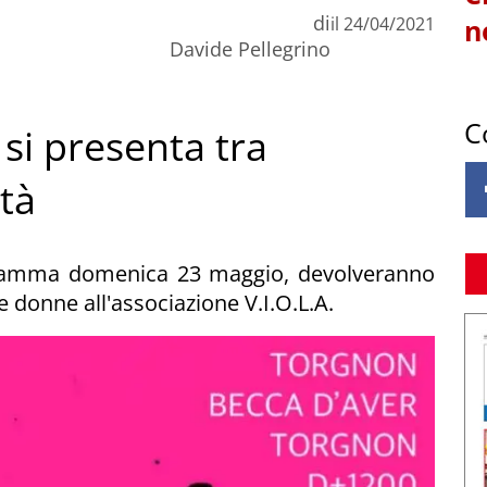
di
il
24/04/2021
n
Davide Pellegrino
C
 si presenta tra
tà
rogramma domenica 23 maggio, devolveranno
le donne all'associazione V.I.O.L.A.