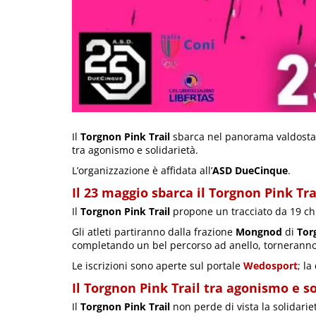
Il
Torgnon Pink Trail
sbarca nel panorama valdosta
tra agonismo e solidarietà.
L’organizzazione è affidata all’
ASD DueCinque
.
Il 23 maggio sbarca il Torgnon Pink Tra
Il
Torgnon Pink Trail
propone un tracciato da 19 chil
Gli atleti partiranno dalla frazione
Mongnod
di
Tor
completando un bel percorso ad anello, torneranno
Le iscrizioni sono aperte sul portale
Wedosport
; la
Il Torgnon Pink Trail tra agonismo e s
Il
Torgnon Pink Trail
non perde di vista la solidarie