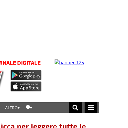
ALTRO
licca per leggere tutte le