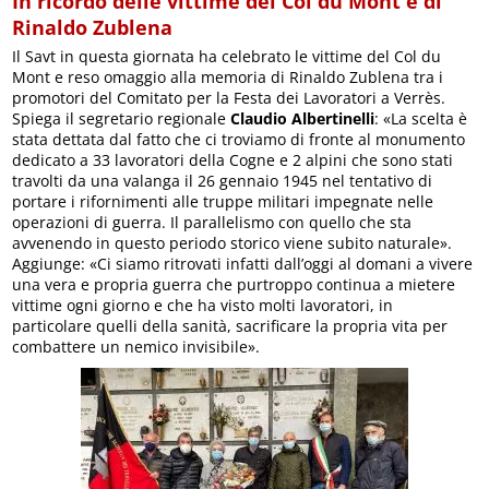
In ricordo delle vittime del Col du Mont e di
Rinaldo Zublena
Il Savt in questa giornata ha celebrato le vittime del Col du
Mont e reso omaggio alla memoria di Rinaldo Zublena tra i
promotori del Comitato per la Festa dei Lavoratori a Verrès.
Spiega il segretario regionale
Claudio Albertinelli
: «La scelta è
stata dettata dal fatto che ci troviamo di fronte al monumento
dedicato a 33 lavoratori della Cogne e 2 alpini che sono stati
travolti da una valanga il 26 gennaio 1945 nel tentativo di
portare i rifornimenti alle truppe militari impegnate nelle
operazioni di guerra. Il parallelismo con quello che sta
avvenendo in questo periodo storico viene subito naturale».
Aggiunge: «Ci siamo ritrovati infatti dall’oggi al domani a vivere
una vera e propria guerra che purtroppo continua a mietere
vittime ogni giorno e che ha visto molti lavoratori, in
particolare quelli della sanità, sacrificare la propria vita per
combattere un nemico invisibile».