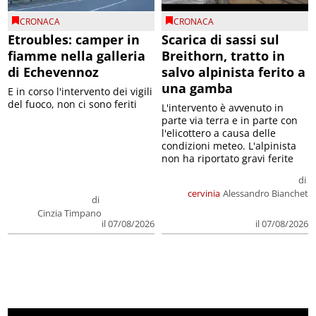
CRONACA
CRONACA
Etroubles: camper in
Scarica di sassi sul
fiamme nella galleria
Breithorn, tratto in
di Echevennoz
salvo alpinista ferito a
una gamba
E in corso l'intervento dei vigili
del fuoco, non ci sono feriti
L'intervento è avvenuto in
parte via terra e in parte con
l'elicottero a causa delle
condizioni meteo. L'alpinista
non ha riportato gravi ferite
di
cervinia
Alessandro Bianchet
di
Cinzia Timpano
il 07/08/2026
il 07/08/2026