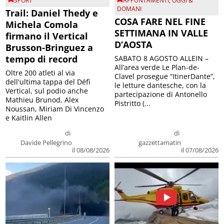
SPORT
APPUNTAMENTI
,
OGGI &
DOMANI
Trail: Daniel Thedy e
COSA FARE NEL FINE
Michela Comola
SETTIMANA IN VALLE
firmano il Vertical
D’AOSTA
Brusson-Bringuez a
tempo di record
SABATO 8 AGOSTO ALLEIN –
All’area verde Le Plan-de-
Oltre 200 atleti al via
Clavel prosegue “ItinerDante”,
dell'ultima tappa del Défì
le letture dantesche, con la
Vertical, sul podio anche
partecipazione di Antonello
Mathieu Brunod, Alex
Pistritto (...
Noussan, Miriam Di Vincenzo
e Kaitlin Allen
di
di
Davide Pellegrino
gazzettamatin
il 08/08/2026
il 07/08/2026