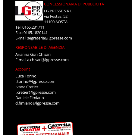
CONCESSIONARIA DI PUBBLICITÀ
LG PRESSE S.R.L.
via Festaz, 52
11100 AOSTA
Tel: 0165.231711
Fax: 0165.1820141
E-mail
segreteria@lgpresse.com
RESPONSABILE DI AGENZIA
Arianna Gori Chisari
E-mail
a.chisari@lgpresse.com
Account
Luca Torino
l.torino@lgpresse.com
Ivana Cretier
i.cretier@lgpresse.com
Daniele Fimiano
d.fimiano@lgpresse.com