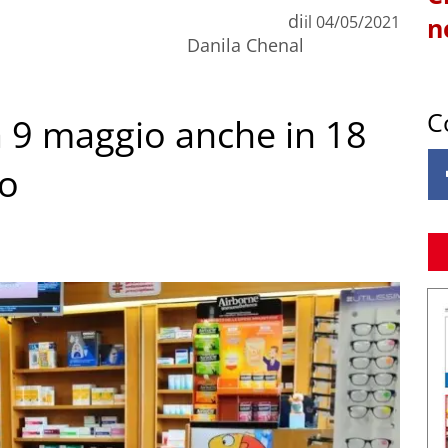
di
il
04/05/2021
n
Danila Chenal
C
a 9 maggio anche in 18
io