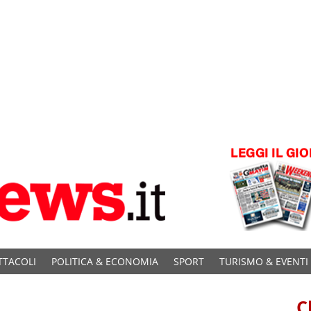
TTACOLI
POLITICA & ECONOMIA
SPORT
TURISMO & EVENTI
C