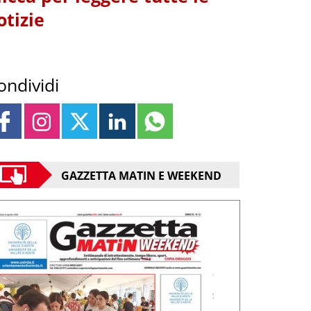
otizie
ondividi
GAZZETTA MATIN E WEEKEND