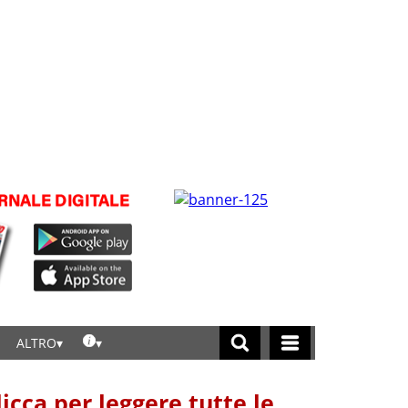
ALTRO
licca per leggere tutte le