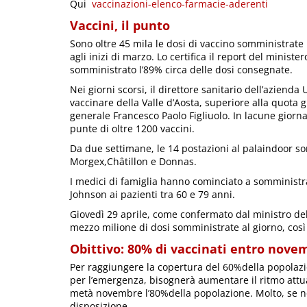
Qui
vaccinazioni-elenco-farmacie-aderenti
Vaccini, il punto
Sono oltre 45 mila le dosi di vaccino somministrate
agli inizi di marzo. Lo certifica il report del ministe
somministrato l’89% circa delle dosi consegnate.
Nei giorni scorsi, il direttore sanitario dell’azienda
vaccinare della Valle d’Aosta, superiore alla quota 
generale Francesco Paolo Figliuolo. In lacune giorna
punte di oltre 1200 vaccini.
Da due settimane, le 14 postazioni al palaindoor sono
Morgex,Châtillon e Donnas.
I medici di famiglia hanno cominciato a somministr
Johnson ai pazienti tra 60 e 79 anni.
Giovedì 29 aprile, come confermato dal ministro del
mezzo milione di dosi somministrate al giorno, cos
Obittivo: 80% di vaccinati entro nove
Per raggiungere la copertura del 60%della popolaz
per l’emergenza, bisognerà aumentare il ritmo attua
metà novembre l’80%della popolazione. Molto, se no
disposizione.