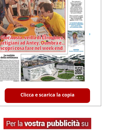
Clicca e scarica la copia