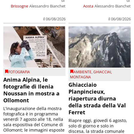
di
di
Brissogne
Alessandro Bianchet
Aosta
Alessandro Bianchet
il 06/08/2026
il 06/08/2026
FOTOGRAFIA
AMBIENTE
,
GHIACCIAI
,
MONTAGNA
Anima Alpina, le
Ghiacciaio
fotografie di Ilenia
Planpincieux,
Noussan in mostra a
riapertura diurna
Ollomont
della strada della Val
L'inaugurazione della mostra
Ferret
fotografica è in programma
venerdì 7 agosto alle 18, nella
Riapre oggi, giovedì 6 agosto,
sala espositiva del Comune di
solo di giorno e solo in
Ollomont; le immagini esposte
discesa, la strada comunale