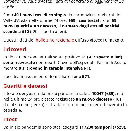
Coronavirus, Valle d'Aosta: i dati del bollettino di oggi, venerdì 28
aprile
Sono
40 i nuovi casi di contagio
da coronavirus registrati in
Valle d’Aosta nelle ultime 24 ore;
169 i casi testati
. Con
59
nuovi guariti e un decesso
, il
numero degli attuali positivi
scende a 610
(-20 rispetto a ieri).
Questi i dati del
bollettino regionale
diffuso giovedì 6 maggio.
I ricoveri
Delle 610 persone attualmente positive
31 (-6 rispetto a ieri)
sono ricoverate
nei reparti Covid dell’ospedale Parini di Aosta,
mentre
8 si trovano in terapia intensiva
(-1).
I positivi in isolamento domiciliare sono
571
.
Guariti e decessi
Il totale dei guariti da inizio pandemia sale a
10047 (+59)
, ma
nelle ultime 24 ore è stato registrato
un nuovo decesso
(461
da inizio emergenza); si tratta di un uomo che era ricoverato in
ospedale.
I test
Da inizio pandemia sono stati eseguiti
117200 tamponi (+529)
,