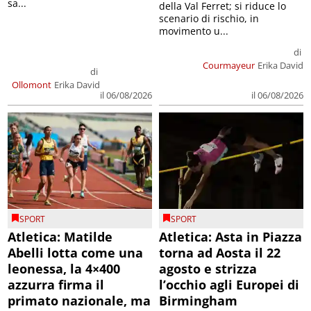
sa...
della Val Ferret; si riduce lo
scenario di rischio, in
movimento u...
di
Courmayeur
Erika David
di
Ollomont
Erika David
il 06/08/2026
il 06/08/2026
SPORT
SPORT
Atletica: Matilde
Atletica: Asta in Piazza
Abelli lotta come una
torna ad Aosta il 22
leonessa, la 4×400
agosto e strizza
azzurra firma il
l’occhio agli Europei di
primato nazionale, ma
Birmingham