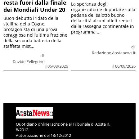
resta fuori dalla finale
La speranza degli
dei Mondiali Under 20
organizzatori è di portare sulla
pedana del salotto buono
Buon debutto iridato della
della città alcuni atleti reduci
stellina della Cogne,
dalla rassegna continentale in
protagonista di una prova
programma ...
coraggiosa nell'ultima frazione
della seconda batteria della
staffetta mist...
di
Redazione Aostanews.it
di
Davide Pellegrino
il 06/08/2026
il 06/08/2026
Quotidiano online Iscrizione al Tribunale di Aosta n.
8/2012
Autorizzazione del 13/12/2012