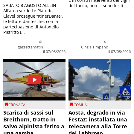
E in corso l'intervento dei vigili
SABATO 8 AGOSTO ALLEIN –
del fuoco, non ci sono feriti
All’area verde Le Plan-de-
Clavel prosegue “ItinerDante”,
le letture dantesche, con la
partecipazione di Antonello
Pistritto (...
di
di
gazzettamatin
Cinzia Timpano
il 07/08/2026
il 07/08/2026
CRONACA
COMUNI
Scarica di sassi sul
Aosta, degrado in via
Breithorn, tratto in
Festaz: installata una
salvo alpinista ferito a
telecamera alla Torre
una gamba
del Lebbroso