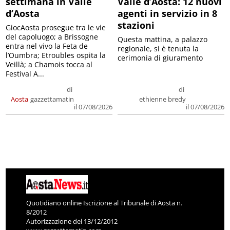
settimana in Valle
Valle d’Aosta: 12 nuovi
d’Aosta
agenti in servizio in 8
stazioni
GiocAosta prosegue tra le vie
del capoluogo; a Brissogne
Questa mattina, a palazzo
entra nel vivo la Feta de
regionale, si è tenuta la
l’Oumbra; Etroubles ospita la
cerimonia di giuramento
Veillà; a Chamois tocca al
Festival A...
di
di
Aosta
gazzettamatin
ethienne bredy
il 07/08/2026
il 07/08/2026
Quotidiano online Iscrizione al Tribunale di Aosta n.
8/2012
Autorizzazione del 13/12/2012