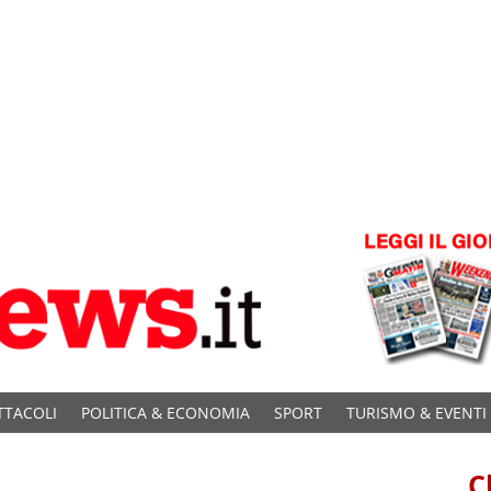
TTACOLI
POLITICA & ECONOMIA
SPORT
TURISMO & EVENTI
C