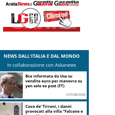
NEWS DALL'ITALIA E DAL MONDO
In collaborazione con Askanews
Conte: Meloni non ha trovato
5 minuti per verità su
Delmastro-Santanchè
il 07/08/2026
IranWire: la Guida Suprema
potrebbe essere sul letto di