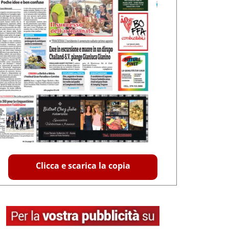
Clicca e scarica la copia