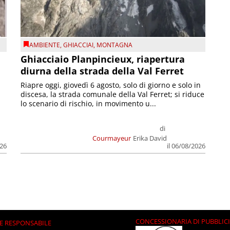
AMBIENTE
,
GHIACCIAI
,
MONTAGNA
Ghiacciaio Planpincieux, riapertura
diurna della strada della Val Ferret
Riapre oggi, giovedì 6 agosto, solo di giorno e solo in
discesa, la strada comunale della Val Ferret; si riduce
lo scenario di rischio, in movimento u...
di
Courmayeur
Erika David
026
il 06/08/2026
CONCESSIONARIA DI PUBBLIC
E RESPONSABILE