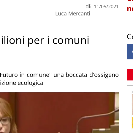
di
il
11/05/2021
n
Luca Mercanti
C
milioni per i comuni
 "Futuro in comune" una boccata d'ossigeno
sizione ecologica