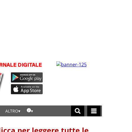
ALTRO
licca per leggere tutte le