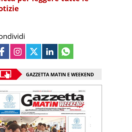
otizie
ondividi
GAZZETTA MATIN E WEEKEND