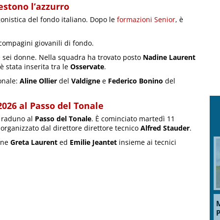
estono l’azzurro
nistica del fondo italiano. Dopo le
formazioni Senior
, è
 compagini giovanili di fondo.
 e sei donne. Nella squadra ha trovato posto
Nadine Laurent
è stata inserita tra le
Osservate
.
ionale:
Aline Ollier
del
Valdigne
e
Federico Bonino
del
2026 al Passo del Tonale
 raduno al
Passo del Tonale
. È cominciato martedì 11
organizzato dal direttore direttore tecnico
Alfred Stauder
.
tane
Greta Laurent
ed
Emilie Jeantet
insieme ai tecnici
M
P