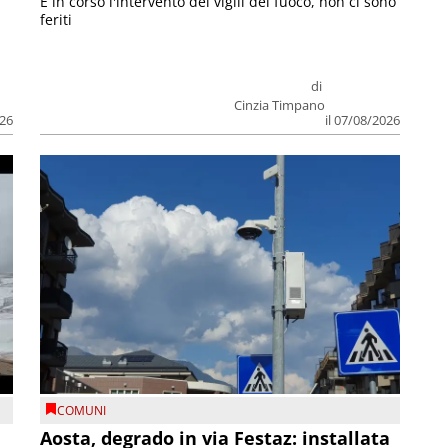
E in corso l'intervento dei vigili del fuoco, non ci sono
feriti
di
Cinzia Timpano
026
il 07/08/2026
COMUNI
n
Aosta, degrado in via Festaz: installata