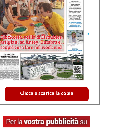
Clicca e scarica la copia