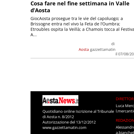
Cosa fare nel fine settimana in Valle
d’Aosta
GiocAosta prosegue tra le vie del capoluogo; a
Brissogne entra nel vivo la Feta de l’Oumbra;
Etroubles ospita la Veillà; a Chamois tocca al Festiva
A...
di
Aosta
gazzettamatin
il 07/08/2
DIRETTOR
Luca Merc
l.mercant
Quotidiano online Iscrizione al Tribunale
di Aosta n. 8/2012
REDAZIO
Autorizzazione del 13/12/2012
Alessandr
www.gazzettamatin.com
a.bianche