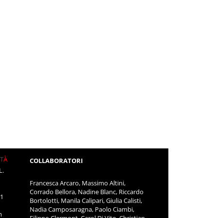
ITÀ
COLLABORATORI
L.
Francesca Arcaro, Massimo Altini,
Corrado Bellora, Nadine Blanc, Riccardo
11
Bortolotti, Manila Calipari, Giulia Calisti,
Nadia Camposaragna, Paolo Ciambi,
m
Filippo Clermont, Carol Di Vito, Christian