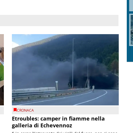
CRONACA
Etroubles: camper in fiamme nella
galleria di Echevennoz