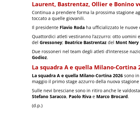
Laurent, Bastrentaz, Ollier e Bonino v
Continua a prendere forma la prossima stagione ago
toccato a quelle giovanili.
Il presidente
Flavio Roda
ha ufficializzato le nuove
Quattordici atleti vestiranno l’azzurro: otto uomini
del
Gressoney
;
Beatrice Bastrentaz
del
Mont Nery
Due rossoneri nel team degli atleti d’interesse naz
Godioz
.
La squadra A e quella Milano-Cortina 
La squadra A e quella Milano-Cortina 2026
sono in
maggio il primo stage azzurro della nuova stagione 
Sulle nevi bresciane sono in ritiro anche le valdos
Stefano Saracco
,
Paolo Riva
e
Marco Brocard
.
(d.p.)