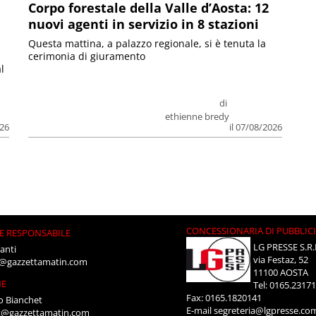
Corpo forestale della Valle d’Aosta: 12
nuovi agenti in servizio in 8 stazioni
Questa mattina, a palazzo regionale, si è tenuta la
cerimonia di giuramento
l
di
ethienne bredy
026
il 07/08/2026
CONCESSIONARIA DI PUBBLIC
E RESPONSABILE
LG PRESSE S.R.
anti
via Festaz, 52
i@gazzettamatin.com
11100 AOSTA
NE
Tel: 0165.2317
Fax: 0165.1820141
o Bianchet
E-mail
segreteria@lgpresse.co
t@gazzettamatin.com