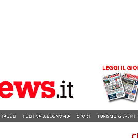
TTACOLI
POLITICA & ECONOMIA
SPORT
TURISMO & EVENTI
C