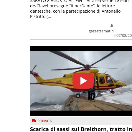
SABATO 8 AGOSTO ALLEIN – All’area verde Le Plan-
de-Clavel prosegue “ItinerDante”, le letture
dantesche, con la partecipazione di Antonello
Pistritto (...
di
gazzettamatin
il 07/08/2
CRONACA
Scarica di sassi sul Breithorn, tratto i