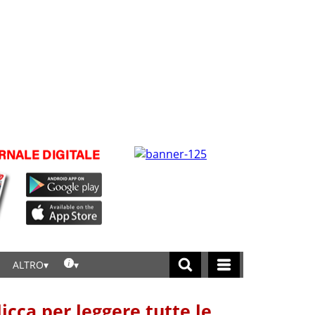
ALTRO
licca per leggere tutte le