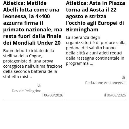
Atletica: Matilde
Atletica: Asta in Piazza
Abelli lotta come una
torna ad Aosta il 22
leonessa, la 4×400
agosto e strizza
azzurra firma il
l’occhio agli Europei di
primato nazionale, ma
Birmingham
resta fuori dalla finale
La speranza degli
dei Mondiali Under 20
organizzatori è di portare sulla
pedana del salotto buono
Buon debutto iridato della
della città alcuni atleti reduci
stellina della Cogne,
dalla rassegna continentale in
protagonista di una prova
programma ...
coraggiosa nell'ultima frazione
della seconda batteria della
staffetta mist...
di
Redazione Aostanews.it
di
Davide Pellegrino
il 06/08/2026
il 06/08/2026