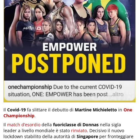
Il
Covid-19
fa slittare il debutto di
Martine Michieletto
in
One
Championship
.
Il
match d’esordio
della
fuoriclasse di Donnas
nella sigla
leader a livello mondiale è stato
rinviato
. Decisivo il nuovo
lockdown stabilito della autorità di
Singapore
per fronteggiare