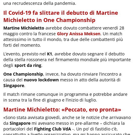
una recrudescenza della pandemia.
Il Covid-19 fa slittare il debutto di Martine
Michieletto in One Championship
Martine Michieletto
avrebbe dovuto combattere venerdì 28
maggio contro la francese
Glory Anissa Meksen
. Un match
attesissimo in tutto il mondo, tra due delle combattenti più
forti del momento.
L’evento, previsto nel
K1
, avrebbe dovuto segnare il debutto
della stella rossonera nel firmamento mondiale più importante
degli
sport da ring
.
One Championship
, invece, ha dovuto rinviare l’incontro a
causa del
nuovo lockdown
messo in atto della autorità di
Singapore
.
Il match rimane comunque in programma e potrebbe andare
in scena tra la fine di giugno e l’inizio di luglio.
Martine Michieletto: «Peccato, ero pronta»
«Sono stata avvisata giovedì, anche se le notizie che arrivavano
da
Singapore
mi avevano messo in pre-allarme – dichiara la
portacolori del
Fighting Club VdA
-. Un po’ di fastidio c’è,
soprattutto a livello organizzativo, ma mi hanno assicurato che