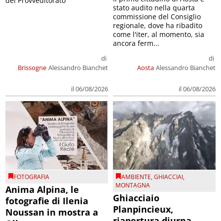
del Provveditorato
stato audito nella quarta
commissione del Consiglio
regionale, dove ha ribadito
come l'iter, al momento, sia
ancora ferm...
di
di
Brissogne
Alessandro Bianchet
Aosta
Alessandro Bianchet
il 06/08/2026
il 06/08/2026
FOTOGRAFIA
AMBIENTE
,
GHIACCIAI
,
MONTAGNA
Anima Alpina, le
Ghiacciaio
fotografie di Ilenia
Planpincieux,
Noussan in mostra a
riapertura diurna