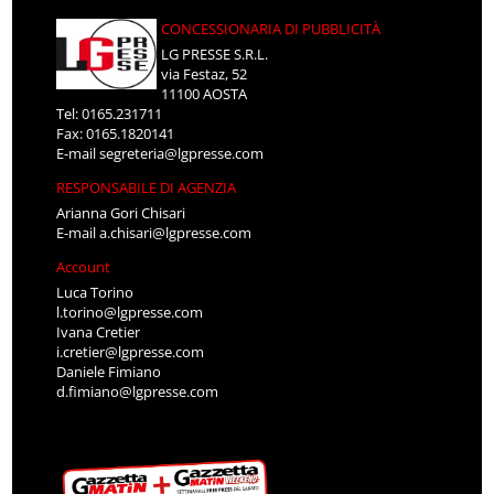
CONCESSIONARIA DI PUBBLICITÀ
LG PRESSE S.R.L.
via Festaz, 52
11100 AOSTA
Tel: 0165.231711
Fax: 0165.1820141
E-mail
segreteria@lgpresse.com
RESPONSABILE DI AGENZIA
Arianna Gori Chisari
E-mail
a.chisari@lgpresse.com
Account
Luca Torino
l.torino@lgpresse.com
Ivana Cretier
i.cretier@lgpresse.com
Daniele Fimiano
d.fimiano@lgpresse.com