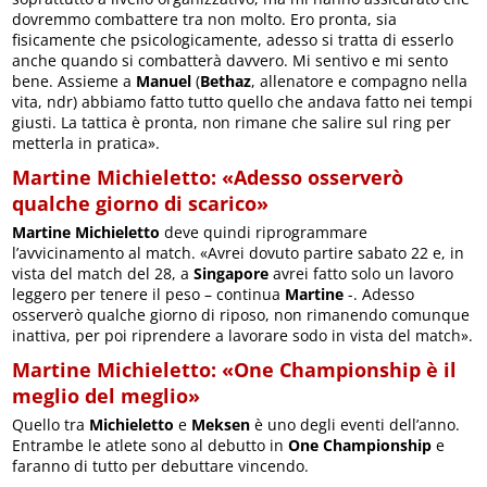
dovremmo combattere tra non molto. Ero pronta, sia
fisicamente che psicologicamente, adesso si tratta di esserlo
anche quando si combatterà davvero. Mi sentivo e mi sento
bene. Assieme a
Manuel
(
Bethaz
, allenatore e compagno nella
vita, ndr) abbiamo fatto tutto quello che andava fatto nei tempi
giusti. La tattica è pronta, non rimane che salire sul ring per
metterla in pratica».
Martine Michieletto: «Adesso osserverò
qualche giorno di scarico»
Martine Michieletto
deve quindi riprogrammare
l’avvicinamento al match. «Avrei dovuto partire sabato 22 e, in
vista del match del 28, a
Singapore
avrei fatto solo un lavoro
leggero per tenere il peso – continua
Martine
-. Adesso
osserverò qualche giorno di riposo, non rimanendo comunque
inattiva, per poi riprendere a lavorare sodo in vista del match».
Martine Michieletto: «One Championship è il
meglio del meglio»
Quello tra
Michieletto
e
Meksen
è uno degli eventi dell’anno.
Entrambe le atlete sono al debutto in
One Championship
e
faranno di tutto per debuttare vincendo.