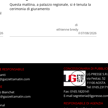
Questa mattina, a palazzo regionale, si è tenuta la
cerimonia di giuramento
l
di
ethienne bredy
026
il 07/08/2026
CONCESSIONARIA DI PUBBLIC
E RESPONSABILE
LG PRESSE S.R.
anti
via Festaz, 52
i@gazzettamatin.com
11100 AOSTA
NE
Tel: 0165.2317
Fax: 0165.1820141
o Bianchet
E-mail
segreteria@lgpresse.co
t@gazzettamatin.com
RESPONSABILE DI AGENZIA
enal