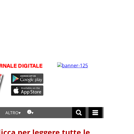
ALTRO
licca per leggere tutte le