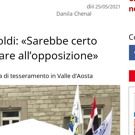
di
il
25/05/2021
n
Danila Chenal
C
oldi: «Sarebbe certo
are all’opposizione»
 di tesseramento in Valle d'Aosta