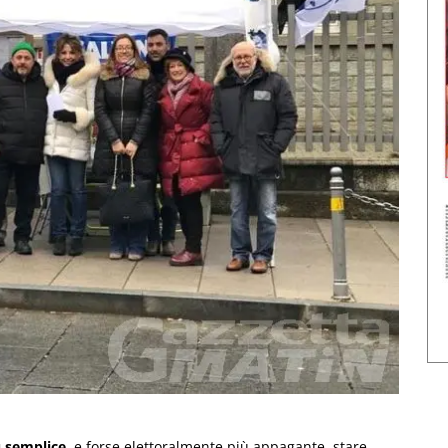
ù semplice
, e forse elettoralmente più appagante, stare