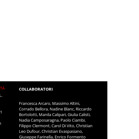
ITÀ
COLLABORATORI
L.
Francesca Arcaro, Massimo Altini,
Corrado Bellora, Nadine Blanc, Riccardo
11
Bortolotti, Manila Calipari, Giulia Calisti,
Nadia Camposaragna, Paolo Ciambi,
m
Filippo Clermont, Carol Di Vito, Christian
Leo Dufour, Christian Evaspasiano,
Giuseppe Farinella, Enrico Formento