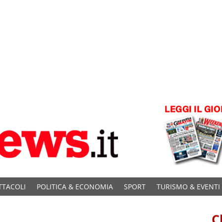
TTACOLI
POLITICA & ECONOMIA
SPORT
TURISMO & EVENTI
C