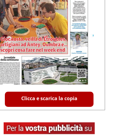
Clicca e scarica la copia