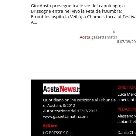
GiocAosta prosegue tra le vie del capoluogo; a
Brissogne entra nel vivo la Feta de l’Oumbra;
Etroubles ospita la Veillà; a Chamois tocca al Festiva
A...
di
Aosta
gazzettamatin
il 07/08/2
DIRETTOR
Luca Merc
l.mercant
Quotidiano online Iscrizione al Tribunale
di Aosta n. 8/2012
REDAZIO
Autorizzazione del 13/12/2012
Alessandr
www.gazzettamatin.com
a.bianche
Editore
Danila Ch
LG PRESSE S.R.L.