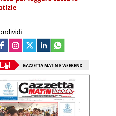
otizie
ondividi
GAZZETTA MATIN E WEEKEND