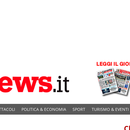
TTACOLI
POLITICA & ECONOMIA
SPORT
TURISMO & EVENTI
C