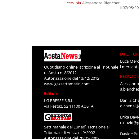
cervinia
Alessandro Bianchet
il 07/08/2
DIRETTOR
Luca Merc
l.mercant
Quotidiano online Iscrizione al Tribunale
di Aosta n. 8/2012
REDAZIO
Autorizzazione del 13/12/2012
Alessandr
www.gazzettamatin.com
a.bianche
Editore
Danila Ch
LG PRESSE S.R.L.
d.chenal@
via Festaz, 52 11100 AOSTA
Erika Davi
e.david@g
Settimanale del Lunedì. Iscrizione al
Tribunale di Aosta n. 9/2002
Davide Pel
Autorizzazione del 20/05/2002