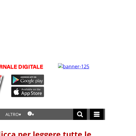
ALTRO
licca per leggere tutte le