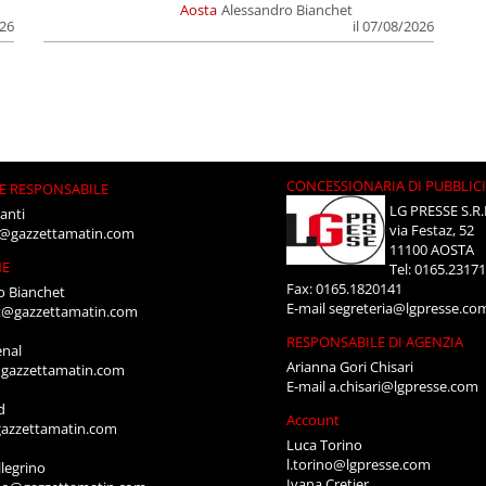
Aosta
Alessandro Bianchet
026
il 07/08/2026
CONCESSIONARIA DI PUBBLIC
E RESPONSABILE
LG PRESSE S.R.
anti
via Festaz, 52
i@gazzettamatin.com
11100 AOSTA
NE
Tel: 0165.2317
Fax: 0165.1820141
o Bianchet
E-mail
segreteria@lgpresse.co
t@gazzettamatin.com
RESPONSABILE DI AGENZIA
enal
Arianna Gori Chisari
gazzettamatin.com
E-mail
a.chisari@lgpresse.com
d
Account
azzettamatin.com
Luca Torino
l.torino@lgpresse.com
legrino
Ivana Cretier