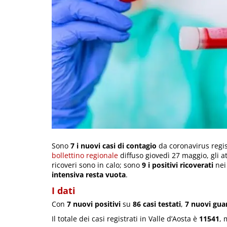
Sono
7 i nuovi casi di contagio
da coronavirus regist
bollettino regionale
diffuso giovedì 27 maggio, gli att
ricoveri sono in calo; sono
9 i positivi ricoverati
nei
intensiva resta vuota
.
I dati
Con
7 nuovi positivi
su
86 casi testati
,
7 nuovi guar
Il totale dei casi registrati in Valle d’Aosta è
11541
, 