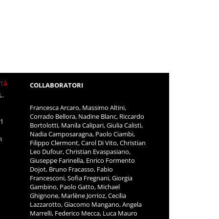
ITÀ
COLLABORATORI
L.
Francesca Arcaro, Massimo Altini,
Corrado Bellora, Nadine Blanc, Riccardo
11
Bortolotti, Manila Calipari, Giulia Calisti,
Nadia Camposaragna, Paolo Ciambi,
m
Filippo Clermont, Carol Di Vito, Christian
Leo Dufour, Christian Evaspasiano,
Giuseppe Farinella, Enrico Formento
Dojot, Bruno Fracasso, Fabio
Francesconi, Sofia Fregnani, Giorgia
Gambino, Paolo Gatto, Michael
Ghignone, Marlène Jorrioz, Cecilia
Lazzarotto, Giacomo Mangano, Angela
Marrelli, Federico Mecca, Luca Mauro