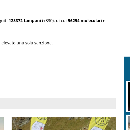
guiti
128372 tamponi
(+330), di cui
96294 molecolari
e
o elevato una sola sanzione.