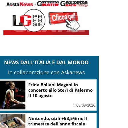
NEWS DALL'ITALIA E DAL MONDO
In collaborazione con Askanews
“Questa sera guido io”:
campagna polizia in spiagge e
locali da ballo
il 08/08/2026
“DoloViniMiti”: dall’1 al 4
ottobre tra Val di Cembra e