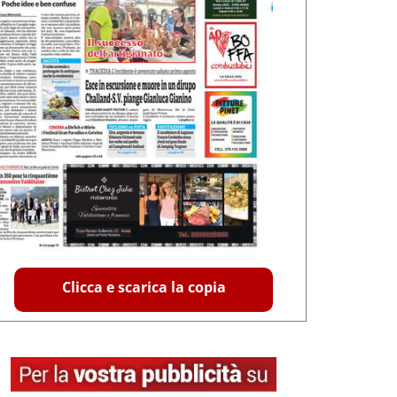
Clicca e scarica la copia