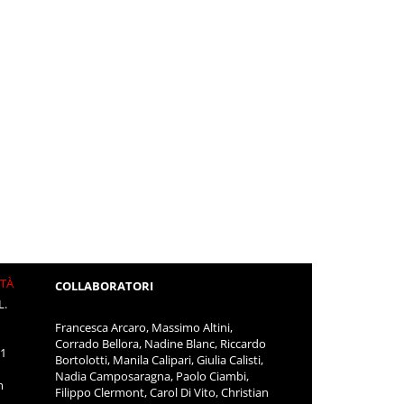
ITÀ
COLLABORATORI
L.
Francesca Arcaro, Massimo Altini,
Corrado Bellora, Nadine Blanc, Riccardo
11
Bortolotti, Manila Calipari, Giulia Calisti,
Nadia Camposaragna, Paolo Ciambi,
m
Filippo Clermont, Carol Di Vito, Christian