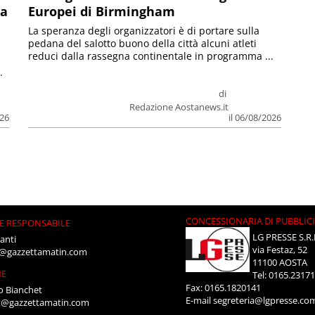
la
Europei di Birmingham
La speranza degli organizzatori è di portare sulla
pedana del salotto buono della città alcuni atleti
reduci dalla rassegna continentale in programma ...
.
di
Redazione Aostanews.it
026
il 06/08/2026
CONCESSIONARIA DI PUBBLIC
E RESPONSABILE
LG PRESSE S.R.
anti
via Festaz, 52
i@gazzettamatin.com
11100 AOSTA
NE
Tel: 0165.2317
Fax: 0165.1820141
o Bianchet
E-mail
segreteria@lgpresse.co
t@gazzettamatin.com