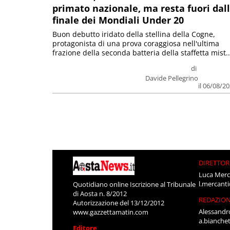
primato nazionale, ma resta fuori dal
finale dei Mondiali Under 20
Buon debutto iridato della stellina della Cogne,
protagonista di una prova coraggiosa nell'ultima
frazione della seconda batteria della staffetta mist..
di
Davide Pellegrino
il 06/08/2
DIRETTOR
Luca Merc
l.mercant
Quotidiano online Iscrizione al Tribunale
di Aosta n. 8/2012
REDAZIO
Autorizzazione del 13/12/2012
Alessandr
www.gazzettamatin.com
a.bianche
Editore