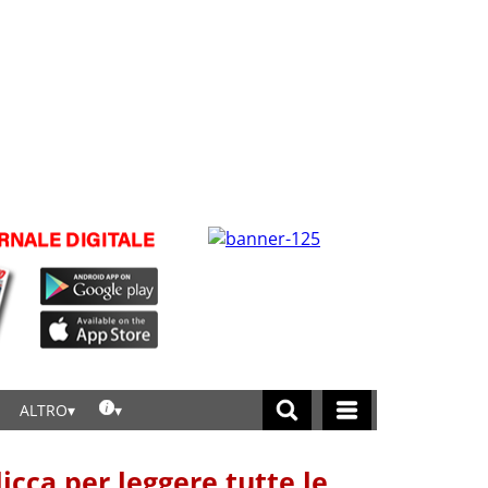
ALTRO
licca per leggere tutte le