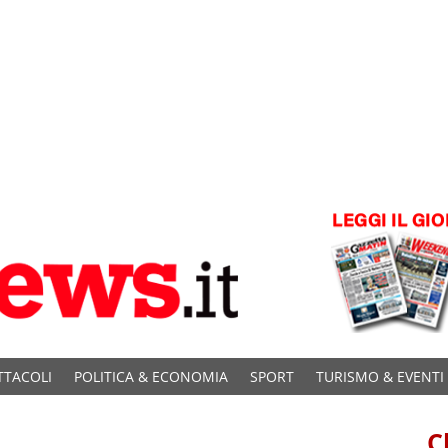
TTACOLI
POLITICA & ECONOMIA
SPORT
TURISMO & EVENTI
C