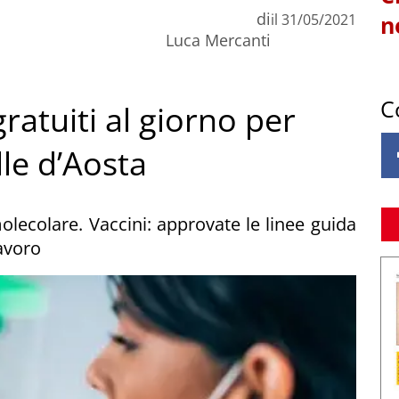
di
il
31/05/2021
n
Luca Mercanti
C
ratuiti al giorno per
lle d’Aosta
molecolare. Vaccini: approvate le linee guida
lavoro