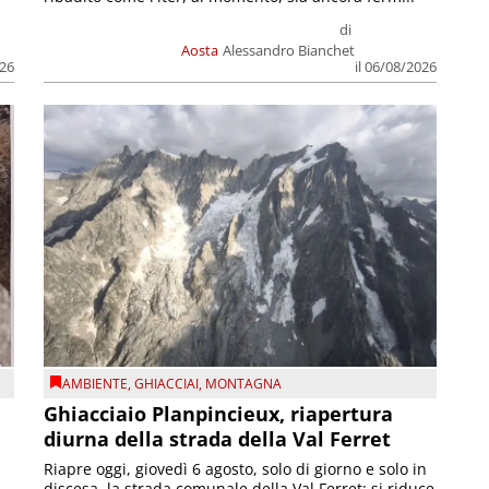
di
Aosta
Alessandro Bianchet
026
il 06/08/2026
AMBIENTE
,
GHIACCIAI
,
MONTAGNA
Ghiacciaio Planpincieux, riapertura
diurna della strada della Val Ferret
Riapre oggi, giovedì 6 agosto, solo di giorno e solo in
discesa, la strada comunale della Val Ferret; si riduce