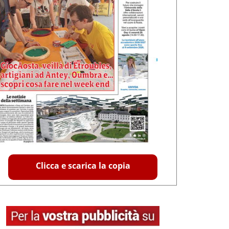
Clicca e scarica la copia