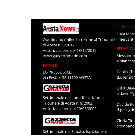
DIRETTOR
Luca Merc
l.mercant
Quotidiano online Iscrizione al Tribunale
di Aosta n. 8/2012
REDAZIO
Autorizzazione del 13/12/2012
Alessandr
www.gazzettamatin.com
a.bianche
Editore
Danila Ch
LG PRESSE S.R.L.
d.chenal@
via Festaz, 52 11100 AOSTA
Erika Davi
e.david@g
Settimanale del Lunedì. Iscrizione al
Tribunale di Aosta n. 9/2002
Davide Pel
Autorizzazione del 20/05/2002
d.pellegr
Cinzia Ti
c.timpan
Settimanale del Sabato. Iscrizione al