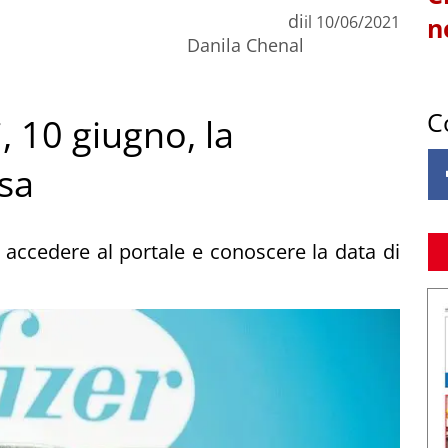
di
il
10/06/2021
n
Danila Chenal
C
i, 10 giugno, la
sa
o accedere al portale e conoscere la data di