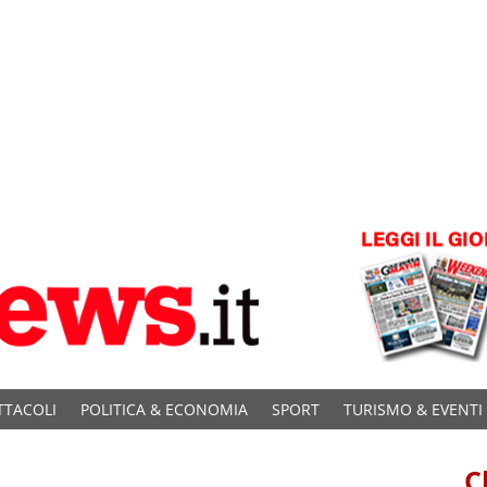
TTACOLI
POLITICA & ECONOMIA
SPORT
TURISMO & EVENTI
C