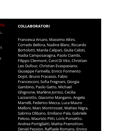
ITÀ
COLLABORATORI
L.
Francesca Arcaro, Massimo Altini,
Corrado Bellora, Nadine Blanc, Riccardo
11
Bortolotti, Manila Calipari, Giulia Calisti,
Nadia Camposaragna, Paolo Ciambi,
m
Filippo Clermont, Carol Di Vito, Christian
Leo Dufour, Christian Evaspasiano,
Giuseppe Farinella, Enrico Formento
Dojot, Bruno Fracasso, Fabio
Francesconi, Sofia Fregnani, Giorgia
Gambino, Paolo Gatto, Michael
Ghignone, Marlène Jorrioz, Cecilia
Lazzarotto, Giacomo Mangano, Angela
Marrelli, Federico Mecca, Luca Mauro
Melloni, Marc Montrosset, Matteo Nigra,
Sabrina Olibano, Emiliano Pala, Gabriele
Peloso, Maurizio Pitti, Loris Ponsetto,
Andrea Portigliatti, Mattia Pramotton,
Deniel Pession, Raffaele Romano, Enrico