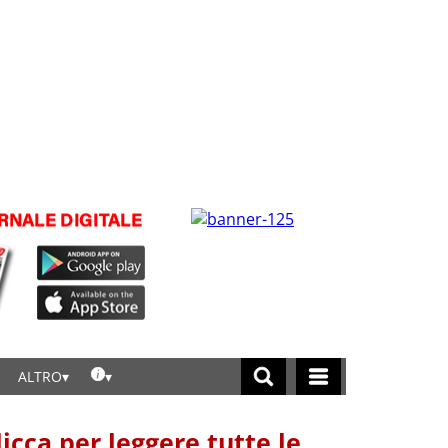
ALTRO
licca per leggere tutte le