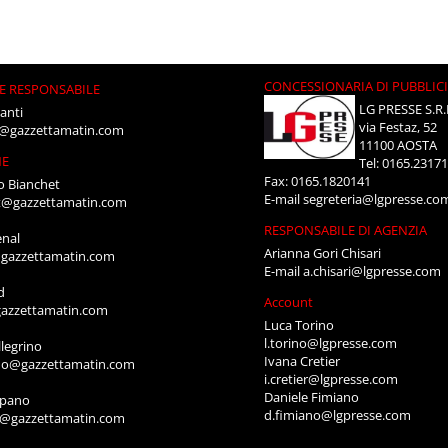
CONCESSIONARIA DI PUBBLIC
E RESPONSABILE
LG PRESSE S.R.
anti
via Festaz, 52
i@gazzettamatin.com
11100 AOSTA
NE
Tel: 0165.2317
Fax: 0165.1820141
o Bianchet
E-mail
segreteria@lgpresse.co
t@gazzettamatin.com
RESPONSABILE DI AGENZIA
enal
Arianna Gori Chisari
gazzettamatin.com
E-mail
a.chisari@lgpresse.com
d
Account
azzettamatin.com
Luca Torino
l.torino@lgpresse.com
legrino
Ivana Cretier
ino@gazzettamatin.com
i.cretier@lgpresse.com
Daniele Fimiano
mpano
d.fimiano@lgpresse.com
o@gazzettamatin.com