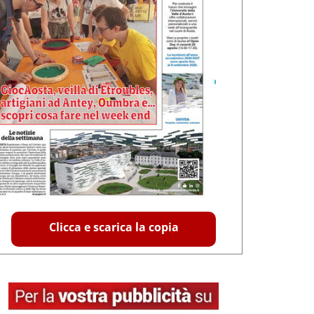
Clicca e scarica la copia