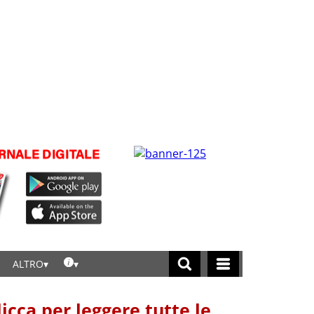
ALTRO
licca per leggere tutte le