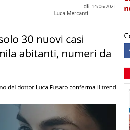
di
il
14/06/2021
n
Luca Mercanti
C
 solo 30 nuovi casi
mila abitanti, numeri da
no del dottor Luca Fusaro conferma il trend