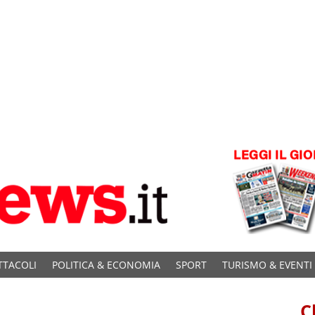
TTACOLI
POLITICA & ECONOMIA
SPORT
TURISMO & EVENTI
C