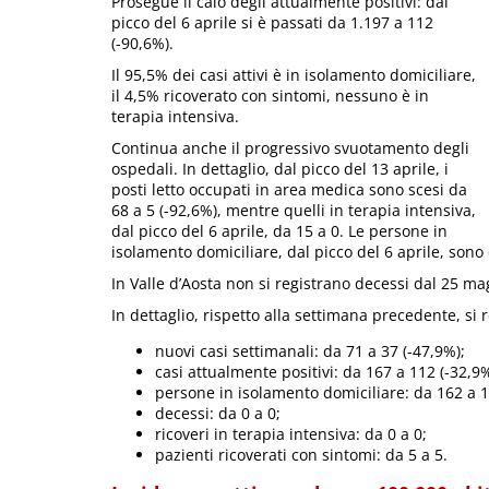
Prosegue il calo degli attualmente positivi: dal
picco del 6 aprile si è passati da 1.197 a 112
(-90,6%).
Il 95,5% dei casi attivi è in isolamento domiciliare,
il 4,5% ricoverato con sintomi, nessuno è in
terapia intensiva.
Continua anche il progressivo svuotamento degli
ospedali. In dettaglio, dal picco del 13 aprile, i
posti letto occupati in area medica sono scesi da
68 a 5 (-92,6%), mentre quelli in terapia intensiva,
dal picco del 6 aprile, da 15 a 0. Le persone in
isolamento domiciliare, dal picco del 6 aprile, sono 
In Valle d’Aosta non si registrano decessi dal 25 ma
In dettaglio, rispetto alla settimana precedente, si 
nuovi casi settimanali: da 71 a 37 (-47,9%);
casi attualmente positivi: da 167 a 112 (-32,9%
persone in isolamento domiciliare: da 162 a 1
decessi: da 0 a 0;
ricoveri in terapia intensiva: da 0 a 0;
pazienti ricoverati con sintomi: da 5 a 5.