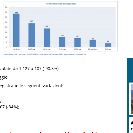
calate da 1.127 a 107 (-90,5%).
ggio.
registrano le seguenti variazioni:
);
07 (-34%);
A
r