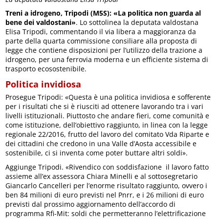
Treni a idrogeno, Tripodi (M5S): «La politica non guarda al
bene dei valdostani»
. Lo sottolinea la deputata valdostana
Elisa Tripodi, commentando il via libera a maggioranza da
parte della quarta commissione consiliare alla proposta di
legge che contiene disposizioni per l’utilizzo della trazione a
idrogeno, per una ferrovia moderna e un efficiente sistema di
trasporto ecosostenibile.
Politica invidiosa
Prosegue Tripodi: «Questa è una politica invidiosa e sofferente
per i risultati che si è riusciti ad ottenere lavorando tra i vari
livelli istituzionali. Piuttosto che andare fieri, come comunità e
come istituzione, dell’obiettivo raggiunto, in linea con la legge
regionale 22/2016, frutto del lavoro del comitato Vda Riparte e
dei cittadini che credono in una Valle d’Aosta accessibile e
sostenibile, ci si inventa come poter buttare altri soldi».
Aggiunge Tripodi. «Rivendico con soddisfazione il lavoro fatto
assieme all’ex assessora Chiara Minelli e al sottosegretario
Giancarlo Cancelleri per l’enorme risultato raggiunto, ovvero i
ben 84 milioni di euro previsti nel Pnrr, e i 26 milioni di euro
previsti dal prossimo aggiornamento dell’accordo di
programma Rfi-Mit: soldi che permetteranno l’elettrificazione