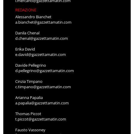
l.mercanti@gazzettamatin.com
REDAZIONE
Alessandro Bianchet
a.bianchet@gazzettamatin.com
Danila Chenal
d.chenal@gazzettamatin.com
Erika David
e.david@gazzettamatin.com
Davide Pellegrino
d.pellegrino@gazzettamatin.com
Cinzia Timpano
c.timpano@gazzettamatin.com
Arianna Papalia
a.papalia@gazzettamatin.com
Thomas Piccot
t.piccot@gazzettamatin.com
Fausto Vassoney