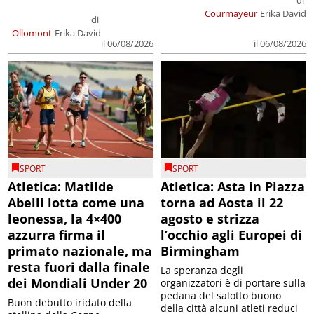
di
Courmayeur
Erika David
di
Ollomont
Erika David
il 06/08/2026
il 06/08/2026
SPORT
SPORT
Atletica: Matilde
Atletica: Asta in Piazza
Abelli lotta come una
torna ad Aosta il 22
leonessa, la 4×400
agosto e strizza
azzurra firma il
l’occhio agli Europei di
primato nazionale, ma
Birmingham
resta fuori dalla finale
La speranza degli
dei Mondiali Under 20
organizzatori è di portare sulla
pedana del salotto buono
Buon debutto iridato della
della città alcuni atleti reduci