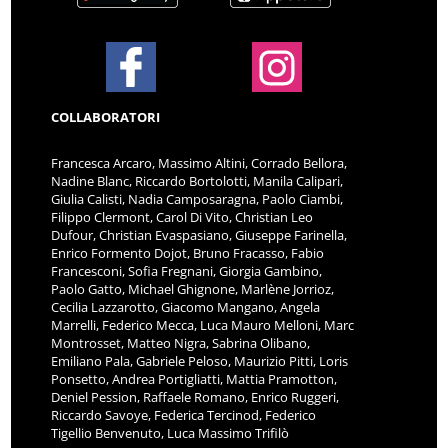
COLLABORATORI
Francesca Arcaro, Massimo Altini, Corrado Bellora,
Nadine Blanc, Riccardo Bortolotti, Manila Calipari,
Giulia Calisti, Nadia Camposaragna, Paolo Ciambi,
Filippo Clermont, Carol Di Vito, Christian Leo
Dufour, Christian Evaspasiano, Giuseppe Farinella,
Enrico Formento Dojot, Bruno Fracasso, Fabio
Francesconi, Sofia Fregnani, Giorgia Gambino,
Paolo Gatto, Michael Ghignone, Marlène Jorrioz,
Cecilia Lazzarotto, Giacomo Mangano, Angela
Marrelli, Federico Mecca, Luca Mauro Melloni, Marc
Montrosset, Matteo Nigra, Sabrina Olibano,
Emiliano Pala, Gabriele Peloso, Maurizio Pitti, Loris
Ponsetto, Andrea Portigliatti, Mattia Pramotton,
Deniel Pession, Raffaele Romano, Enrico Ruggeri,
Riccardo Savoye, Federica Tercinod, Federico
Tigellio Benvenuto, Luca Massimo Trifilò