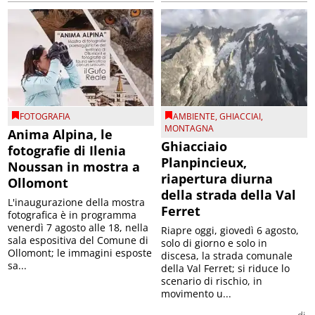
FOTOGRAFIA
AMBIENTE
,
GHIACCIAI
,
MONTAGNA
Anima Alpina, le
Ghiacciaio
fotografie di Ilenia
Planpincieux,
Noussan in mostra a
riapertura diurna
Ollomont
della strada della Val
L'inaugurazione della mostra
Ferret
fotografica è in programma
venerdì 7 agosto alle 18, nella
Riapre oggi, giovedì 6 agosto,
sala espositiva del Comune di
solo di giorno e solo in
Ollomont; le immagini esposte
discesa, la strada comunale
sa...
della Val Ferret; si riduce lo
scenario di rischio, in
movimento u...