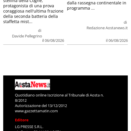
stellina della Cogne,
dalla rassegna continentale in
protagonista di una prova
programma ...
coraggiosa nell'ultima frazione
della seconda batteria della
staffetta mist...
di
Redazione Aostanews.it
di
Davide Pellegrino
il 06/08/2026
il 06/08/2026
Quotidiano online Iscrizione al Tribunale di Aosta n.
8/2012
Autorizzazione del 13/12/2012
www.gazzettamatin.com
Editore
LG PRESSE S.R.L.