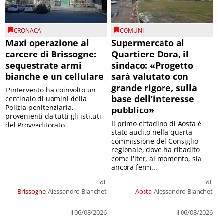
CRONACA
COMUNI
Maxi operazione al
Supermercato al
carcere di Brissogne:
Quartiere Dora, il
sequestrate armi
sindaco: «Progetto
bianche e un cellulare
sarà valutato con
grande rigore, sulla
L'intervento ha coinvolto un
base dell’interesse
centinaio di uomini della
Polizia penitenziaria,
pubblico»
provenienti da tutti gli istituti
Il primo cittadino di Aosta è
del Provveditorato
stato audito nella quarta
commissione del Consiglio
regionale, dove ha ribadito
come l'iter, al momento, sia
ancora ferm...
di
di
Brissogne
Alessandro Bianchet
Aosta
Alessandro Bianchet
il 06/08/2026
il 06/08/2026