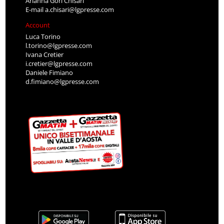
Arianna Gori Chisari
E-mail
a.chisari@lgpresse.com
Account
Luca Torino
l.torino@lgpresse.com
Ivana Cretier
i.cretier@lgpresse.com
Daniele Fimiano
d.fimiano@lgpresse.com