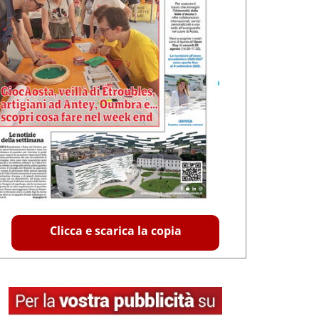
Clicca e scarica la copia