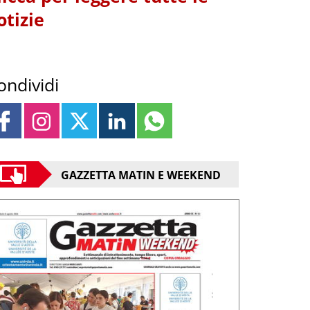
otizie
ondividi
GAZZETTA MATIN E WEEKEND