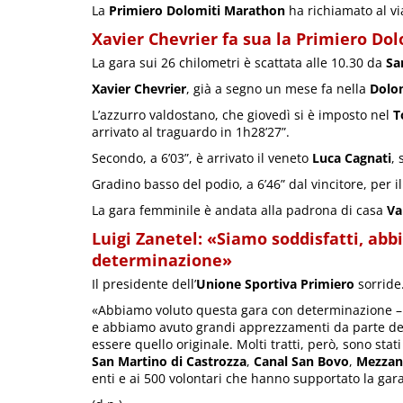
La
Primiero Dolomiti Marathon
ha richiamato al via
Xavier Chevrier fa sua la Primiero Do
La gara sui 26 chilometri è scattata alle 10.30 da
Sa
Xavier Chevrier
, già a segno un mese fa nella
Dolo
L’azzurro valdostano, che giovedì si è imposto nel
T
arrivato al traguardo in 1h28’27”.
Secondo, a 6’03”, è arrivato il veneto
Luca Cagnati
,
Gradino basso del podio, a 6’46” dal vincitore, per i
La gara femminile è andata alla padrona di casa
Va
Luigi Zanetel: «Siamo soddisfatti, ab
determinazione»
Il presidente dell’
Unione Sportiva Primiero
sorride
«Abbiamo voluto questa gara con determinazione –
e abbiamo avuto grandi apprezzamenti da parte degl
essere quello originale. Molti tratti, però, sono stat
San Martino di Castrozza
,
Canal San Bovo
,
Mezza
enti e ai 500 volontari che hanno supportato la gara