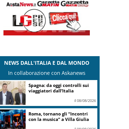
NEWS DALL'ITALIA E DAL MONDO
In collaborazione con Askanews
anteghetta, Garavaglia: Stop a impianto
ittoria del territorio
il 08/08/2026
Adyen e GetYourGuide: 15
anni di innovazione per le
esperienze di viaggio