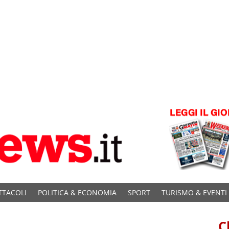
TTACOLI
POLITICA & ECONOMIA
SPORT
TURISMO & EVENTI
C