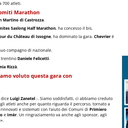
 700 atleti.
lomiti Marathon
n Martino di Castrozza
.
mites Saslong Half Marathon
, ha concesso il bis.
our du Château di Issogne
, ha dominato la gara.
Chevrier
è
 suo compagno di nazionale.
l trentino
Daniele Felicetti
.
nia Rizzà
.
biamo voluto questa gara con
R
v
.
 dice
Luigi Zanetel
-. Siamo soddisfatti, ci abbiamo creduto
i atleti anche per quanto riguarda il percorso, tornato a
i rinnovati e sistemati con l’aiuto dei Comuni di
Primiero
no
e
Imèr
. Un ringraziamento va anche agli sponsor, agli
».