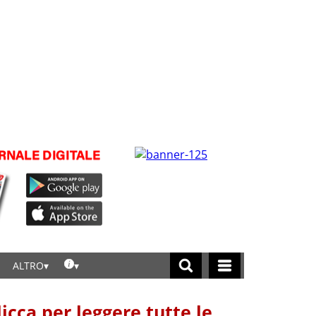
ALTRO
licca per leggere tutte le