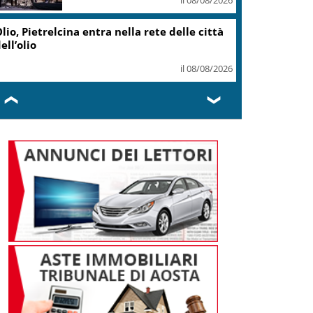
il 07/08/2026
Caretta caretta, circa 280 nidi
individuati in Italia dopo
record 2025
il 07/08/2026
❮
❯