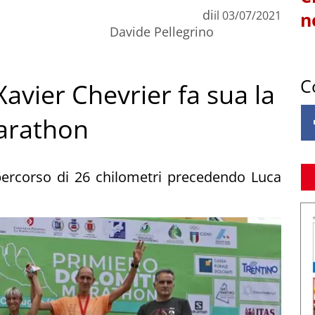
di
il
03/07/2021
n
Davide Pellegrino
C
avier Chevrier fa sua la
arathon
percorso di 26 chilometri precedendo Luca