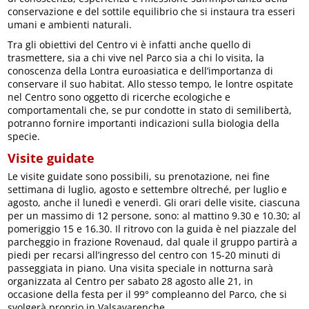
conservazione e del sottile equilibrio che si instaura tra esseri
umani e ambienti naturali.
Tra gli obiettivi del Centro vi è infatti anche quello di
trasmettere, sia a chi vive nel Parco sia a chi lo visita, la
conoscenza della Lontra euroasiatica e dell’importanza di
conservare il suo habitat. Allo stesso tempo, le lontre ospitate
nel Centro sono oggetto di ricerche ecologiche e
comportamentali che, se pur condotte in stato di semilibertà,
potranno fornire importanti indicazioni sulla biologia della
specie.
Visite guidate
Le visite guidate sono possibili, su prenotazione, nei fine
settimana di luglio, agosto e settembre oltreché, per luglio e
agosto, anche il lunedì e venerdì. Gli orari delle visite, ciascuna
per un massimo di 12 persone, sono: al mattino 9.30 e 10.30; al
pomeriggio 15 e 16.30. Il ritrovo con la guida è nel piazzale del
parcheggio in frazione Rovenaud, dal quale il gruppo partirà a
piedi per recarsi all’ingresso del centro con 15-20 minuti di
passeggiata in piano. Una visita speciale in notturna sarà
organizzata al Centro per sabato 28 agosto alle 21, in
occasione della festa per il 99° compleanno del Parco, che si
svolgerà proprio in Valsavarenche.