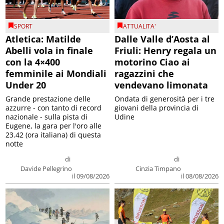
SPORT
ATTUALITA'
Atletica: Matilde
Dalle Valle d’Aosta al
Abelli vola in finale
Friuli: Henry regala un
con la 4×400
motorino Ciao ai
femminile ai Mondiali
ragazzini che
Under 20
vendevano limonata
Grande prestazione delle
Ondata di generosità per i tre
azzurre - con tanto di record
giovani della provincia di
nazionale - sulla pista di
Udine
Eugene, la gara per l'oro alle
23.42 (ora italiana) di questa
notte
di
di
Davide Pellegrino
Cinzia Timpano
il 09/08/2026
il 08/08/2026