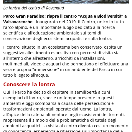
La lontra del centro di Rovenaud
Parco Gran Paradiso: riapre il centro ”Acqua e Biodiversità” a
Valsavarenche
. Inaugurato nel 2019, il Centro, unico in tutto
l’arco alpino, è un importante luogo dedicato alla ricerca
scientifica e all’educazione ambientale sui temi di
conservazione degli ecosistemi acquatici e sulla lontra.
Il centro, situato in un ecosistema ben conservato, ospita un
suggestivo allestimento espositivo con percorsi di visita sia
all’interno che all’esterno, arricchiti da installazioni,
multimediali, video e acquari che permettono di effettuare una
vera e propria “immersione” in un ambiente del Parco in cui
tutto è legato all’acqua.
Conoscere la lontra
Qui il Parco ha deciso di ospitare in semilibertà alcuni
esemplari di lontra, specie un tempo presente in questi
ambienti e oggi scomparsa a causa delle persecuzioni e
trasformazioni ambientali operate dall’uomo. La lontra,
all’apice della catena alimentare negli ecosistemi dei torrenti,
rappresenta il simbolo delle problematiche di tutela degli
ambienti acquatici. La visita al centro diventa così un momento
di conoscenza, esperienza e riflessione sull’importanza della