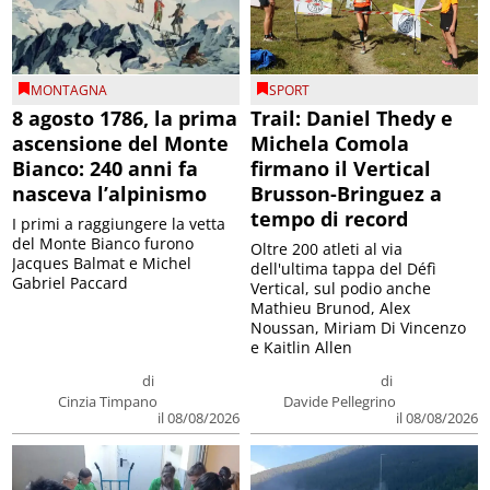
MONTAGNA
SPORT
8 agosto 1786, la prima
Trail: Daniel Thedy e
ascensione del Monte
Michela Comola
Bianco: 240 anni fa
firmano il Vertical
nasceva l’alpinismo
Brusson-Bringuez a
tempo di record
I primi a raggiungere la vetta
del Monte Bianco furono
Oltre 200 atleti al via
Jacques Balmat e Michel
dell'ultima tappa del Défì
Gabriel Paccard
Vertical, sul podio anche
Mathieu Brunod, Alex
Noussan, Miriam Di Vincenzo
e Kaitlin Allen
di
di
Cinzia Timpano
Davide Pellegrino
il 08/08/2026
il 08/08/2026