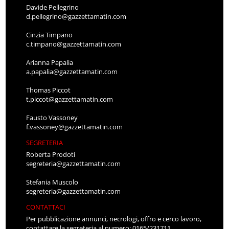
Davide Pellegrino
d.pellegrino@gazzettamatin.com
Cinzia Timpano
c.timpano@gazzettamatin.com
Arianna Papalia
a.papalia@gazzettamatin.com
Thomas Piccot
t.piccot@gazzettamatin.com
Fausto Vassoney
f.vassoney@gazzettamatin.com
SEGRETERIA
Roberta Prodoti
segreteria@gazzettamatin.com
Stefania Muscolo
segreteria@gazzettamatin.com
CONTATTACI
Per pubblicazione annunci, necrologi, offro e cerco lavoro,
contattare la segreteria al numero: 0165/231711