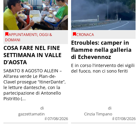
APPUNTAMENTI
,
OGGI &
CRONACA
DOMANI
Etroubles: camper in
COSA FARE NEL FINE
fiamme nella galleria
SETTIMANA IN VALLE
di Echevennoz
D’AOSTA
E in corso l'intervento dei vigili
SABATO 8 AGOSTO ALLEIN –
del fuoco, non ci sono feriti
All’area verde Le Plan-de-
Clavel prosegue “ItinerDante”,
le letture dantesche, con la
partecipazione di Antonello
Pistritto (...
di
di
gazzettamatin
Cinzia Timpano
il 07/08/2026
il 07/08/2026