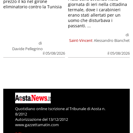
prezzo il ko nel girone
giornata di ieri nella cittadina
eliminatorio contro la Tunisia
termale, dove i carabinieri
erano stati allertati per un
uomo che disturbava i
passanti. ...
di
Saint-Vincent
Alessandro Bianchet
di
Davide Pellegrino
il 05/08/2026
il 05/08/2026
Quotidiano online Iscrizione al Tribunale di Aosta n.
8/2012
Autorizzazione del 13/12/2012
www.gazzettamatin.com