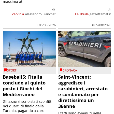
massima at...
di
di
cervinia
Alessandro Bianchet
La Thuile
gazzettamatin
il 05/08/2026
il 05/08/2026
SPORT
CRONACA
Baseball5: l’Italia
Saint-Vincent:
conclude al quinto
aggredisce i
posto i Giochi del
carabinieri, arrestato
Mediterraneo
e condannato per
direttissima un
Gli azzurri sono stati sconfitti
36enne
nei quarti di finale dalla
Turchia, pagando a caro
I fatti sono avvenuti nella