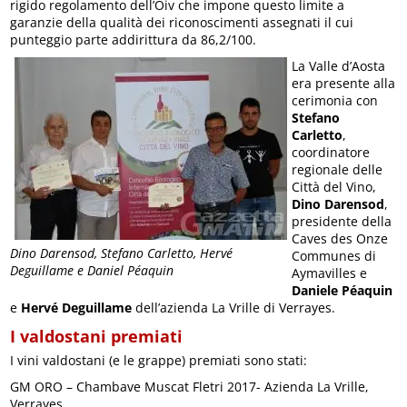
rigido regolamento dell’Oiv che impone questo limite a
garanzie della qualità dei riconoscimenti assegnati il cui
punteggio parte addirittura da 86,2/100.
La Valle d’Aosta
era presente alla
cerimonia con
Stefano
Carletto
,
coordinatore
regionale delle
Città del Vino,
Dino Darensod
,
presidente della
Caves des Onze
Dino Darensod, Stefano Carletto, Hervé
Communes di
Deguillame e Daniel Péaquin
Aymavilles e
Daniele Péaquin
e
Hervé Deguillame
dell’azienda La Vrille di Verrayes.
I valdostani premiati
I vini valdostani (e le grappe) premiati sono stati:
GM ORO – Chambave Muscat Fletri 2017- Azienda La Vrille,
Verrayes