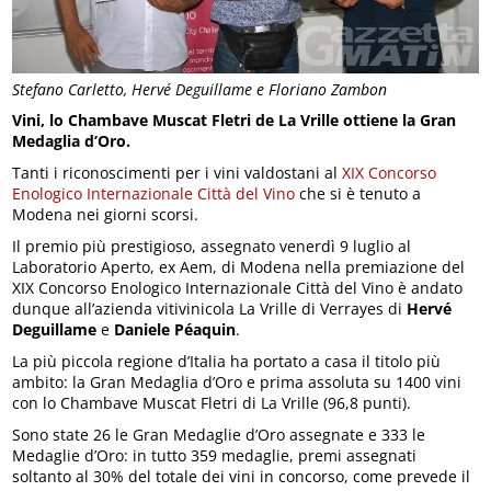
Stefano Carletto, Hervé Deguillame e Floriano Zambon
Vini, lo Chambave Muscat Fletri de La Vrille ottiene la Gran
Medaglia d’Oro.
Tanti i riconoscimenti per i vini valdostani al
XIX Concorso
Enologico Internazionale Città del Vino
che si è tenuto a
Modena nei giorni scorsi.
Il premio più prestigioso, assegnato venerdì 9 luglio al
Laboratorio Aperto, ex Aem, di Modena nella premiazione del
XIX Concorso Enologico Internazionale Città del Vino è andato
dunque all’azienda vitivinicola La Vrille di Verrayes di
Hervé
Deguillame
e
Daniele Péaquin
.
La più piccola regione d’Italia ha portato a casa il titolo più
ambito: la Gran Medaglia d’Oro e prima assoluta su 1400 vini
con lo Chambave Muscat Fletri di La Vrille (96,8 punti).
Sono state 26 le Gran Medaglie d’Oro assegnate e 333 le
Medaglie d’Oro: in tutto 359 medaglie, premi assegnati
soltanto al 30% del totale dei vini in concorso, come prevede il