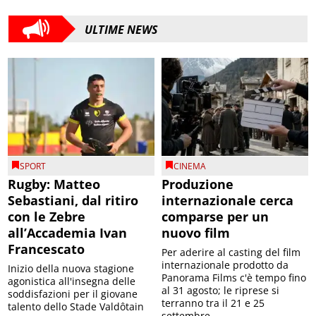
ULTIME NEWS
SPORT
CINEMA
Rugby: Matteo
Produzione
Sebastiani, dal ritiro
internazionale cerca
con le Zebre
comparse per un
all’Accademia Ivan
nuovo film
Francescato
Per aderire al casting del film
internazionale prodotto da
Inizio della nuova stagione
Panorama Films c'è tempo fino
agonistica all'insegna delle
al 31 agosto; le riprese si
soddisfazioni per il giovane
terranno tra il 21 e 25
talento dello Stade Valdôtain
settembre...