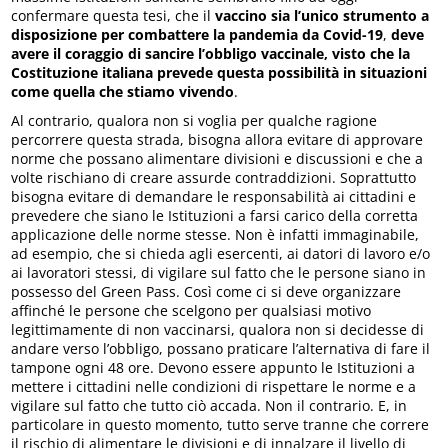
confermare questa tesi, che il
vaccino sia l’unico strumento a
disposizione per combattere la pandemia da Covid-19
,
deve
avere il coraggio di sancire l’obbligo vaccinale, visto che la
Costituzione italiana prevede questa possibilità in situazioni
come quella che stiamo vivendo
.
Al contrario, qualora non si voglia per qualche ragione
percorrere questa strada, bisogna allora evitare di approvare
norme che possano alimentare divisioni e discussioni e che a
volte rischiano di creare assurde contraddizioni. Soprattutto
bisogna evitare di demandare le responsabilità ai cittadini e
prevedere che siano le Istituzioni a farsi carico della corretta
applicazione delle norme stesse. Non è infatti immaginabile,
ad esempio, che si chieda agli esercenti, ai datori di lavoro e/o
ai lavoratori stessi, di vigilare sul fatto che le persone siano in
possesso del Green Pass. Così come ci si deve organizzare
affinché le persone che scelgono per qualsiasi motivo
legittimamente di non vaccinarsi, qualora non si decidesse di
andare verso l’obbligo, possano praticare l’alternativa di fare il
tampone ogni 48 ore. Devono essere appunto le Istituzioni a
mettere i cittadini nelle condizioni di rispettare le norme e a
vigilare sul fatto che tutto ciò accada. Non il contrario. E, in
particolare in questo momento, tutto serve tranne che correre
il rischio di alimentare le divisioni e di innalzare il livello di