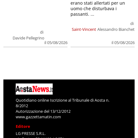
erano stati allertati per un
uomo che disturbava i
passanti. ...
di
Saint-Vincent
Alessandro Bianchet
di
Davide Pellegrino
il 05/08/2026
il 05/08/2026
Quotidiano online Iscrizione al Tribunale di Aosta n.
8/2012
Autorizzazione del 13/12/2012
www.gazzettamatin.com
Editore
LG PRESSE S.R.L.