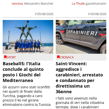
cervinia
Alessandro Bianchet
La Thuile
gazzettamatin
il 05/08/2026
il 05/08/2026
SPORT
CRONACA
Baseball5: l’Italia
Saint-Vincent:
conclude al quinto
aggredisce i
posto i Giochi del
carabinieri, arrestato
Mediterraneo
e condannato per
direttissima un
Gli azzurri sono stati sconfitti
36enne
nei quarti di finale dalla
Turchia, pagando a caro
I fatti sono avvenuti nella
prezzo il ko nel girone
giornata di ieri nella cittadina
eliminatorio contro la Tunisia
termale, dove i carabinieri