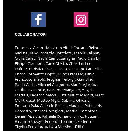
COLLABORATORI
Francesca Arcaro, Massimo Altini, Corrado Bellora,
Nadine Blanc, Riccardo Bortolotti, Manila Calipari,
Giulia Calisti, Nadia Camposaragna, Paolo Ciambi,
Filippo Clermont, Carol Di Vito, Christian Leo
Dufour, Christian Evaspasiano, Giuseppe Farinella,
Enrico Formento Dojot, Bruno Fracasso, Fabio
Francesconi, Sofia Fregnani, Giorgia Gambino,
Paolo Gatto, Michael Ghignone, Marlène Jorrioz,
Cecilia Lazzarotto, Giacomo Mangano, Angela
Marrelli, Federico Mecca, Luca Mauro Melloni, Marc
Montrosset, Matteo Nigra, Sabrina Olibano,
Emiliano Pala, Gabriele Peloso, Maurizio Pitti, Loris
Ponsetto, Andrea Portigliatti, Mattia Pramotton,
Deniel Pession, Raffaele Romano, Enrico Ruggeri,
Riccardo Savoye, Federica Tercinod, Federico
Tigellio Benvenuto, Luca Massimo Trifilò