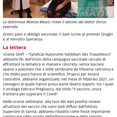
La dottoressa Monica Meucci riceve il vaccino dal dottor Enrico
Ventrella
Green pass e obbligo vaccinale: il Savt scrive al premier Draghi
e al ministro Speranza.
La lettera
«Come SAVT – “Syndicat Autonome Valdôtain des Travailleurs”
abbiamo fin dall’inizio della campagna vaccinale cercato di
affrontare la tematica in maniera concreta, senza lasciare
spazio a posizioni che a volte sembrano da tifoseria calcistica e
che molto poco hanno di scientifico. Proprio per essere
costruttivi, abbiamo organizzato, nel mese di febbraio 2021, un
convegno al quale hanno preso parte diversi esperti, tra i quali
il virologo Fabrizio Pregliasco, dal titolo “Il vaccino, unica
frontiera per superare il Covid?
Nelle scorse settimane, alla luce dei dati positivi relativi
all’utilizzo dei vaccini che sono stati diffusi dall’Istituto
Superiore di Sanità, abbiamo ribadito come fosse importante
continuare nella strada dell’informazione e della sensibi-