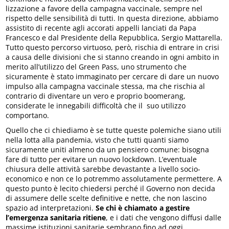
lizzazione a favore della campagna vaccinale, sempre nel
rispetto delle sensibilità di tutti. In questa direzione, abbiamo
assistito di recente agli accorati appelli lanciati da Papa
Francesco e dal Presidente della Repubblica, Sergio Mattarella.
Tutto questo percorso virtuoso, però, rischia di entrare in crisi
a causa delle divisioni che si stanno creando in ogni ambito in
merito all’utilizzo del Green Pass, uno strumento che
sicuramente è stato immaginato per cercare di dare un nuovo
impulso alla campagna vaccinale stessa, ma che rischia al
contrario di diventare un vero e proprio boomerang,
considerate le innegabili difficoltà che il suo utilizzo
comportano.
Quello che ci chiediamo è se tutte queste polemiche siano utili
nella lotta alla pandemia, visto che tutti quanti siamo
sicuramente uniti almeno da un pensiero comune: bisogna
fare di tutto per evitare un nuovo lockdown. L’eventuale
chiusura delle attività sarebbe devastante a livello socio-
economico e non ce lo potremmo assolutamente permettere. A
questo punto è lecito chiedersi perché il Governo non decida
di assumere delle scelte definitive e nette, che non lascino
spazio ad interpretazioni.
Se chi è chiamato a gestire
l’emergenza sanitaria ritiene
, e i dati che vengono diffusi dalle
massime istituzioni sanitarie sembrano fino ad oggi