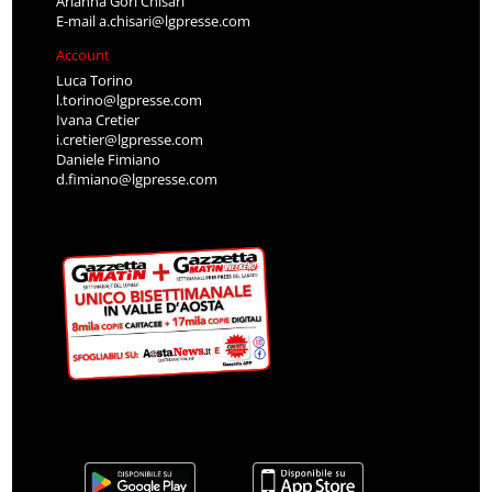
Arianna Gori Chisari
E-mail
a.chisari@lgpresse.com
Account
Luca Torino
l.torino@lgpresse.com
Ivana Cretier
i.cretier@lgpresse.com
Daniele Fimiano
d.fimiano@lgpresse.com