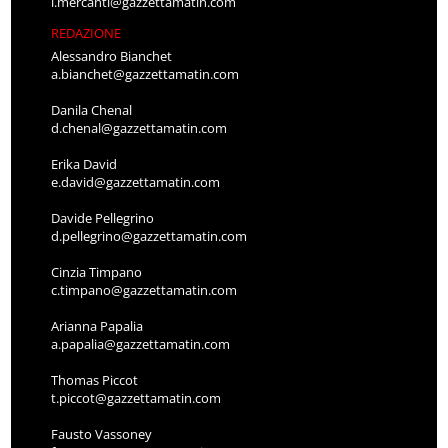
l.mercanti@gazzettamatin.com
REDAZIONE
Alessandro Bianchet
a.bianchet@gazzettamatin.com
Danila Chenal
d.chenal@gazzettamatin.com
Erika David
e.david@gazzettamatin.com
Davide Pellegrino
d.pellegrino@gazzettamatin.com
Cinzia Timpano
c.timpano@gazzettamatin.com
Arianna Papalia
a.papalia@gazzettamatin.com
Thomas Piccot
t.piccot@gazzettamatin.com
Fausto Vassoney