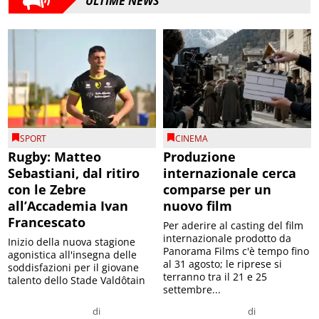
ULTIME NEWS
SPORT
CINEMA
Rugby: Matteo
Produzione
Sebastiani, dal ritiro
internazionale cerca
con le Zebre
comparse per un
all’Accademia Ivan
nuovo film
Francescato
Per aderire al casting del film
internazionale prodotto da
Inizio della nuova stagione
Panorama Films c'è tempo fino
agonistica all'insegna delle
al 31 agosto; le riprese si
soddisfazioni per il giovane
terranno tra il 21 e 25
talento dello Stade Valdôtain
settembre...
di
di