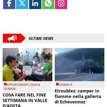
ULTIME NEWS
APPUNTAMENTI
,
OGGI &
CRONACA
DOMANI
Etroubles: camper in
COSA FARE NEL FINE
fiamme nella galleria
SETTIMANA IN VALLE
di Echevennoz
D’AOSTA