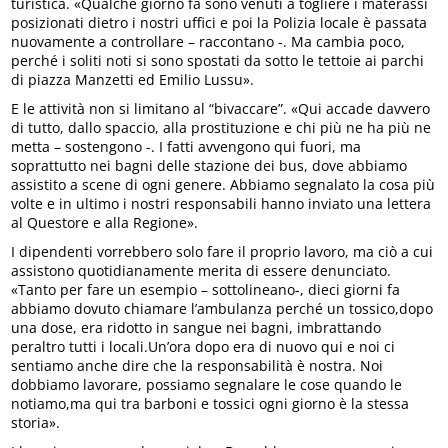
turistica. «Qualche giorno fa sono venuti a togliere i materassi
posizionati dietro i nostri uffici e poi la Polizia locale è passata
nuovamente a controllare – raccontano -. Ma cambia poco,
perché i soliti noti si sono spostati da sotto le tettoie ai parchi
di piazza Manzetti ed Emilio Lussu».
E le attività non si limitano al “bivaccare”. «Qui accade davvero
di tutto, dallo spaccio, alla prostituzione e chi più ne ha più ne
metta – sostengono -. I fatti avvengono qui fuori, ma
soprattutto nei bagni delle stazione dei bus, dove abbiamo
assistito a scene di ogni genere. Abbiamo segnalato la cosa più
volte e in ultimo i nostri responsabili hanno inviato una lettera
al Questore e alla Regione».
I dipendenti vorrebbero solo fare il proprio lavoro, ma ciò a cui
assistono quotidianamente merita di essere denunciato.
«Tanto per fare un esempio – sottolineano-, dieci giorni fa
abbiamo dovuto chiamare l’ambulanza perché un tossico,dopo
una dose, era ridotto in sangue nei bagni, imbrattando
peraltro tutti i locali.Un’ora dopo era di nuovo qui e noi ci
sentiamo anche dire che la responsabilità è nostra. Noi
dobbiamo lavorare, possiamo segnalare le cose quando le
notiamo,ma qui tra barboni e tossici ogni giorno è la stessa
storia».