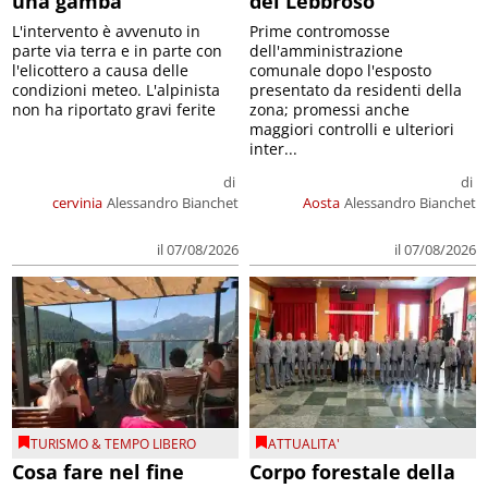
una gamba
del Lebbroso
L'intervento è avvenuto in
Prime contromosse
parte via terra e in parte con
dell'amministrazione
l'elicottero a causa delle
comunale dopo l'esposto
condizioni meteo. L'alpinista
presentato da residenti della
non ha riportato gravi ferite
zona; promessi anche
maggiori controlli e ulteriori
inter...
di
di
cervinia
Alessandro Bianchet
Aosta
Alessandro Bianchet
il 07/08/2026
il 07/08/2026
TURISMO & TEMPO LIBERO
ATTUALITA'
Cosa fare nel fine
Corpo forestale della