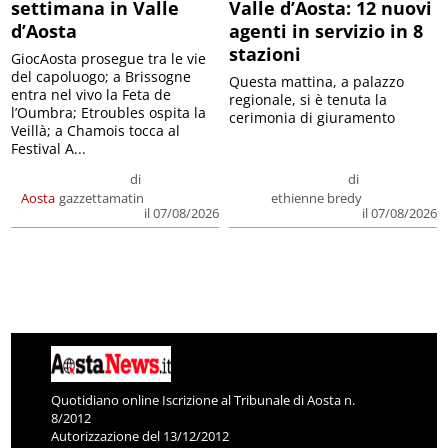
settimana in Valle
Valle d’Aosta: 12 nuovi
d’Aosta
agenti in servizio in 8
stazioni
GiocAosta prosegue tra le vie
del capoluogo; a Brissogne
Questa mattina, a palazzo
entra nel vivo la Feta de
regionale, si è tenuta la
l’Oumbra; Etroubles ospita la
cerimonia di giuramento
Veillà; a Chamois tocca al
Festival A...
di
di
Aosta
gazzettamatin
ethienne bredy
il 07/08/2026
il 07/08/2026
Quotidiano online Iscrizione al Tribunale di Aosta n.
8/2012
Autorizzazione del 13/12/2012