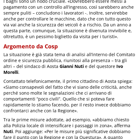
I bagni sono un nodo cruciale. «Dovrebbero essere messi a
pagamento con un controllo all’ingresso, così sarebbero anche
sempre puliti – concludono i lavoratori -. Inoltre, servirebbe
anche per controllare le macchine, dato che con tutto questo
via vai anche la sicurezza dei veicoli è a rischio. Da un anno a
questa parte, comunque, la situazione è divenuta invivibile e,
oltretutto, è un pessimo biglietto da visita per i turisti».
Argomento da Cosp
La situazione è già stata tema di analisi all’interno del Comitato
ordine e sicurezza pubblica, riunitosi alla presenza – tra gli
altri – del sindaco di Aosta
Gianni Nuti
e del questore
Ivo
Morelli
.
Contattato telefonicamente, il primo cittadino di Aosta spiega:
«Siamo consapevoli del fatto che vi siano delle criticità, anche
perché sono molte le segnalazioni che ci arrivano di
comportamenti “poco civili”. Quello che si poteva fare
rapidamente lo stiamo facendo, per il resto invece dobbiamo
confrontarci anche con la Regione».
Tra le prime misure adottate, ad esempio, «abbiamo chiesto
alla Polizia locale di intensificare i passaggi in zona», afferma
Nuti
. Poi aggiunge: «Per le misure più significative dobbiamo
fare il punto con la Regione e con la Questura». A quanto