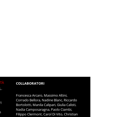
ITÀ
COLLABORATORI
L.
Francesca Arcaro, Massimo Altini,
Corrado Bellora, Nadine Blanc, Riccardo
11
Bortolotti, Manila Calipari, Giulia Calisti,
Nadia Camposaragna, Paolo Ciambi,
m
Filippo Clermont, Carol Di Vito, Christian