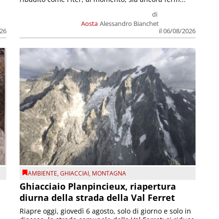
di
Aosta
Alessandro Bianchet
026
il 06/08/2026
AMBIENTE
,
GHIACCIAI
,
MONTAGNA
Ghiacciaio Planpincieux, riapertura
diurna della strada della Val Ferret
Riapre oggi, giovedì 6 agosto, solo di giorno e solo in