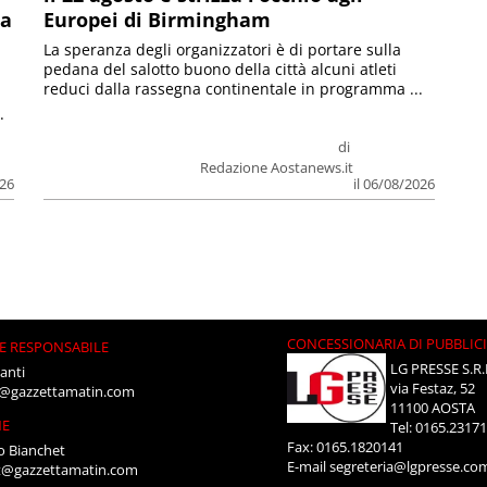
la
Europei di Birmingham
La speranza degli organizzatori è di portare sulla
pedana del salotto buono della città alcuni atleti
reduci dalla rassegna continentale in programma ...
.
di
Redazione Aostanews.it
026
il 06/08/2026
CONCESSIONARIA DI PUBBLIC
E RESPONSABILE
LG PRESSE S.R.
anti
via Festaz, 52
i@gazzettamatin.com
11100 AOSTA
NE
Tel: 0165.2317
Fax: 0165.1820141
o Bianchet
E-mail
segreteria@lgpresse.co
t@gazzettamatin.com