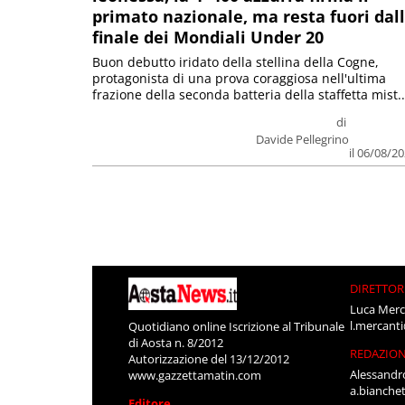
primato nazionale, ma resta fuori dal
finale dei Mondiali Under 20
Buon debutto iridato della stellina della Cogne,
protagonista di una prova coraggiosa nell'ultima
frazione della seconda batteria della staffetta mist..
di
Davide Pellegrino
il 06/08/2
DIRETTOR
Luca Merc
l.mercant
Quotidiano online Iscrizione al Tribunale
di Aosta n. 8/2012
REDAZIO
Autorizzazione del 13/12/2012
Alessandr
www.gazzettamatin.com
a.bianche
Editore