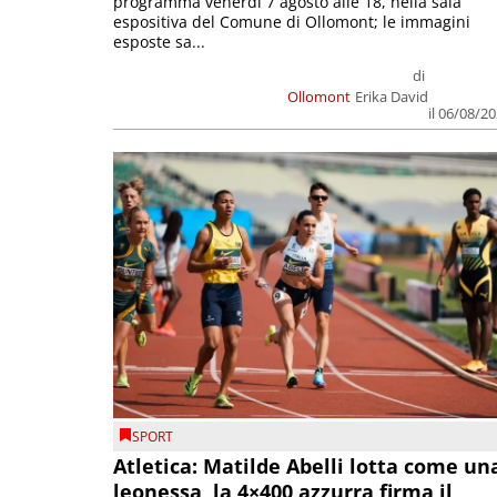
programma venerdì 7 agosto alle 18, nella sala
espositiva del Comune di Ollomont; le immagini
esposte sa...
di
Ollomont
Erika David
il 06/08/2
SPORT
Atletica: Matilde Abelli lotta come un
leonessa, la 4×400 azzurra firma il