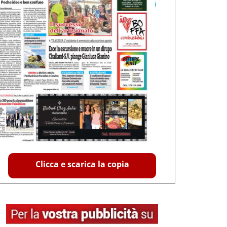
Clicca e scarica la copia