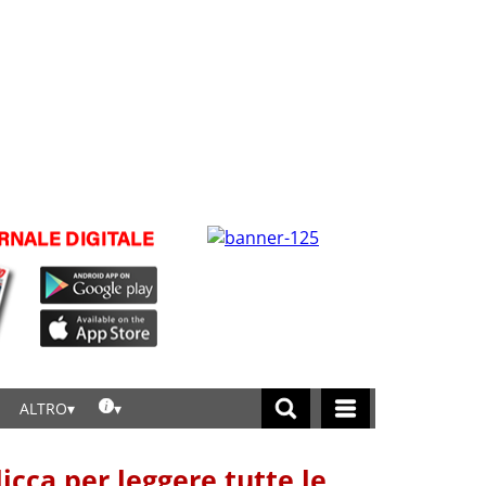
ALTRO
licca per leggere tutte le