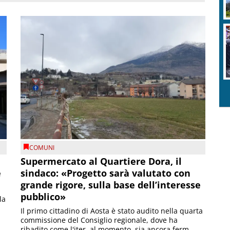
COMUNI
Supermercato al Quartiere Dora, il
e
sindaco: «Progetto sarà valutato con
grande rigore, sulla base dell’interesse
pubblico»
la
Il primo cittadino di Aosta è stato audito nella quarta
commissione del Consiglio regionale, dove ha
ribadito come l'iter, al momento, sia ancora ferm...