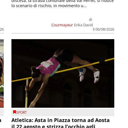
discesa, la strada comunale della Val Ferret; si riduce
lo scenario di rischio, in movimento u...
di
Courmayeur
Erika David
026
il 06/08/2026
SPORT
a
Atletica: Asta in Piazza torna ad Aosta
il 22 agosto e strizza l’occhio agli