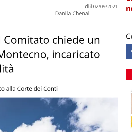
di
il
02/09/2021
n
Danila Chenal
C
l Comitato chiede un
 Montecno, incaricato
lità
o alla Corte dei Conti