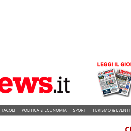
TTACOLI
POLITICA & ECONOMIA
SPORT
TURISMO & EVENTI
C