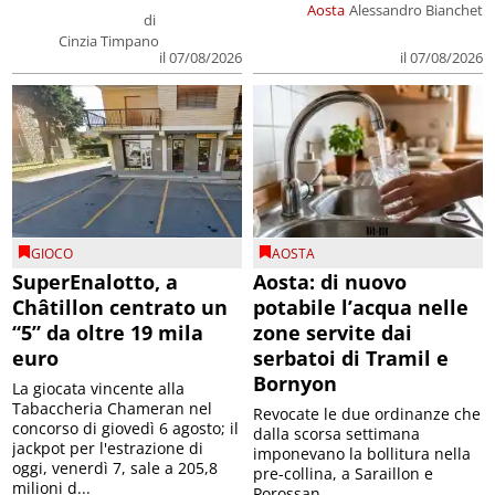
Aosta
Alessandro Bianchet
di
Cinzia Timpano
il 07/08/2026
il 07/08/2026
GIOCO
AOSTA
SuperEnalotto, a
Aosta: di nuovo
Châtillon centrato un
potabile l’acqua nelle
“5” da oltre 19 mila
zone servite dai
euro
serbatoi di Tramil e
Bornyon
La giocata vincente alla
Tabaccheria Chameran nel
Revocate le due ordinanze che
concorso di giovedì 6 agosto; il
dalla scorsa settimana
jackpot per l'estrazione di
imponevano la bollitura nella
oggi, venerdì 7, sale a 205,8
pre-collina, a Saraillon e
milioni d...
Porossan