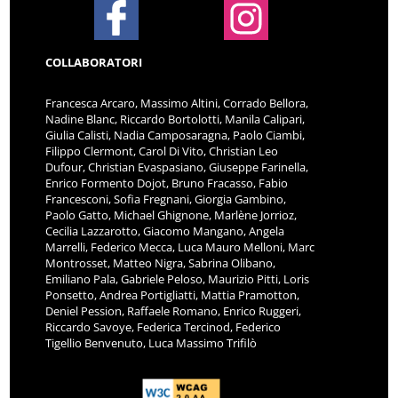
COLLABORATORI
Francesca Arcaro, Massimo Altini, Corrado Bellora,
Nadine Blanc, Riccardo Bortolotti, Manila Calipari,
Giulia Calisti, Nadia Camposaragna, Paolo Ciambi,
Filippo Clermont, Carol Di Vito, Christian Leo
Dufour, Christian Evaspasiano, Giuseppe Farinella,
Enrico Formento Dojot, Bruno Fracasso, Fabio
Francesconi, Sofia Fregnani, Giorgia Gambino,
Paolo Gatto, Michael Ghignone, Marlène Jorrioz,
Cecilia Lazzarotto, Giacomo Mangano, Angela
Marrelli, Federico Mecca, Luca Mauro Melloni, Marc
Montrosset, Matteo Nigra, Sabrina Olibano,
Emiliano Pala, Gabriele Peloso, Maurizio Pitti, Loris
Ponsetto, Andrea Portigliatti, Mattia Pramotton,
Deniel Pession, Raffaele Romano, Enrico Ruggeri,
Riccardo Savoye, Federica Tercinod, Federico
Tigellio Benvenuto, Luca Massimo Trifilò