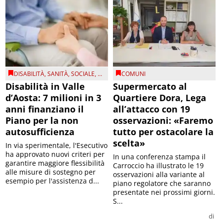
DISABILITÀ
,
SANITÀ
,
SOCIALE
, ...
COMUNI
Disabilità in Valle
Supermercato al
d’Aosta: 7 milioni in 3
Quartiere Dora, Lega
anni finanziano il
all’attacco con 19
Piano per la non
osservazioni: «Faremo
autosufficienza
tutto per ostacolare la
scelta»
In via sperimentale, l'Esecutivo
ha approvato nuovi criteri per
In una conferenza stampa il
garantire maggiore flessibilità
Carroccio ha illustrato le 19
alle misure di sostegno per
osservazioni alla variante al
esempio per l'assistenza d...
piano regolatore che saranno
presentate nei prossimi giorni.
S...
di