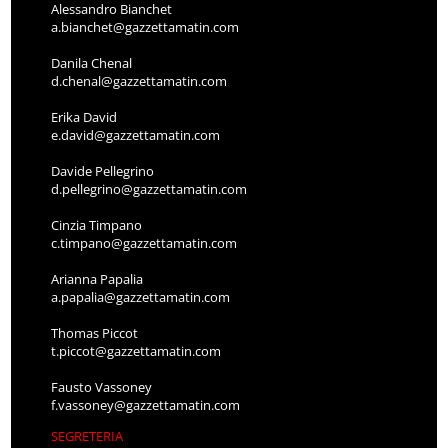
Alessandro Bianchet
a.bianchet@gazzettamatin.com
Danila Chenal
d.chenal@gazzettamatin.com
Erika David
e.david@gazzettamatin.com
Davide Pellegrino
d.pellegrino@gazzettamatin.com
Cinzia Timpano
c.timpano@gazzettamatin.com
Arianna Papalia
a.papalia@gazzettamatin.com
Thomas Piccot
t.piccot@gazzettamatin.com
Fausto Vassoney
f.vassoney@gazzettamatin.com
SEGRETERIA