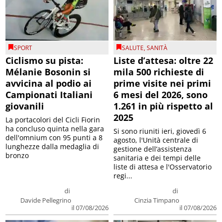
SPORT
SALUTE
,
SANITÀ
Ciclismo su pista:
Liste d’attesa: oltre 22
Mélanie Bosonin si
mila 500 richieste di
avvicina al podio ai
prime visite nei primi
Campionati Italiani
6 mesi del 2026, sono
giovanili
1.261 in più rispetto al
2025
La portacolori del Cicli Fiorin
ha concluso quinta nella gara
Si sono riuniti ieri, giovedì 6
dell'omnium con 95 punti a 8
agosto, l'Unità centrale di
lunghezze dalla medaglia di
gestione dell’assistenza
bronzo
sanitaria e dei tempi delle
liste di attesa e l'Osservatorio
regi...
di
di
Davide Pellegrino
Cinzia Timpano
il 07/08/2026
il 07/08/2026