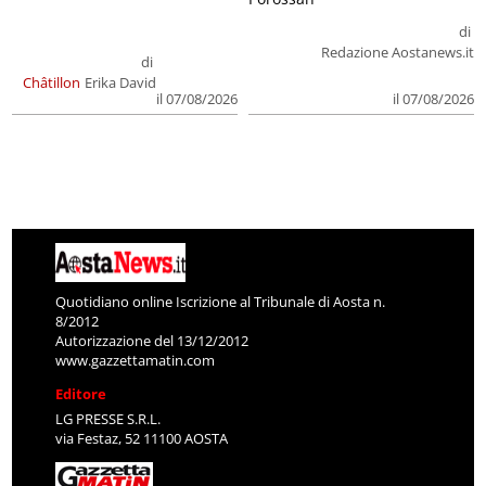
di
Redazione Aostanews.it
di
Châtillon
Erika David
il 07/08/2026
il 07/08/2026
Quotidiano online Iscrizione al Tribunale di Aosta n.
8/2012
Autorizzazione del 13/12/2012
www.gazzettamatin.com
Editore
LG PRESSE S.R.L.
via Festaz, 52 11100 AOSTA