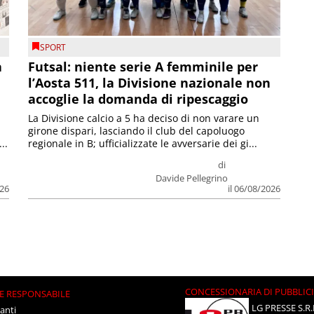
SPORT
a
Futsal: niente serie A femminile per
l’Aosta 511, la Divisione nazionale non
accoglie la domanda di ripescaggio
La Divisione calcio a 5 ha deciso di non varare un
girone dispari, lasciando il club del capoluogo
..
regionale in B; ufficializzate le avversarie dei gi...
di
Davide Pellegrino
026
il 06/08/2026
CONCESSIONARIA DI PUBBLIC
E RESPONSABILE
LG PRESSE S.R.
anti