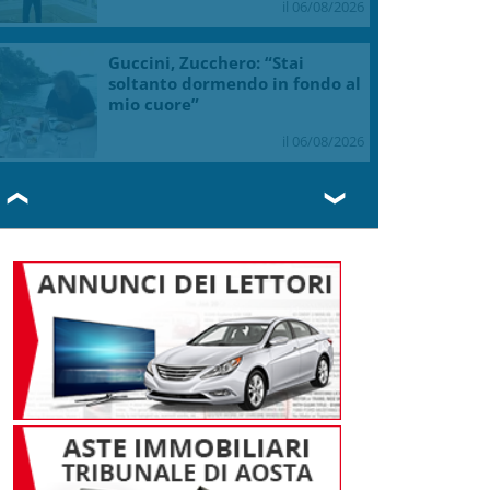
il 06/08/2026
Guccini, Zucchero: “Stai
soltanto dormendo in fondo al
mio cuore”
il 06/08/2026
❮
❯