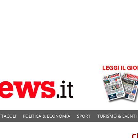
TTACOLI
POLITICA & ECONOMIA
SPORT
TURISMO & EVENTI
C