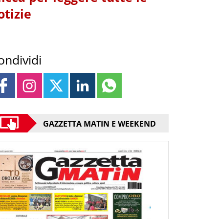
otizie
ondividi
GAZZETTA MATIN E WEEKEND