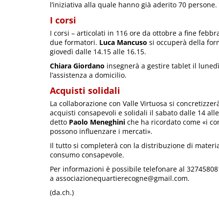
l’iniziativa alla quale hanno già aderito 70 persone.
I corsi
I corsi – articolati in 116 ore da ottobre a fine feb
due formatori.
Luca Mancuso
si occuperà della form
giovedì dalle 14.15 alle 16.15.
Chiara Giordano
insegnerà a gestire tablet il lunedì
l’assistenza a domicilio.
Acquisti solidali
La collaborazione con Valle Virtuosa si concretizzerà
acquisti consapevoli e solidali il sabato dalle 14 all
detto
Paolo Meneghini
che ha ricordato come «i con
possono influenzare i mercati».
Il tutto si completerà con la distribuzione di mater
consumo consapevole.
Per informazioni è possibile telefonare al 327458081
a associazionequartierecogne@gmail.com.
(da.ch.)