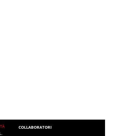
ITÀ
COLLABORATORI
L.