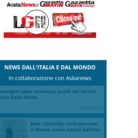
NEWS DALL'ITALIA E DAL MONDO
In collaborazione con Askanews
onsiglio Lazio: sicurezza, la pdl del Forum
ittà della Notte
il 06/08/2026
Kiev, Zelensky: La Russia non
si ferma, userà missili balistici