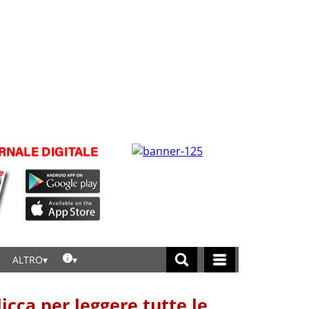
ALTRO
licca per leggere tutte le