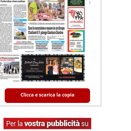
Clicca e scarica la copia