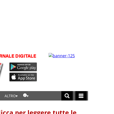
ALTRO
licca per leggere tutte le