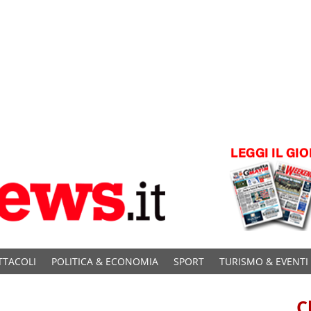
TTACOLI
POLITICA & ECONOMIA
SPORT
TURISMO & EVENTI
C