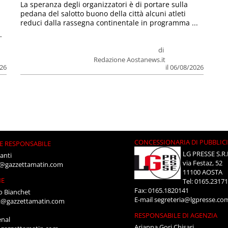
La speranza degli organizzatori è di portare sulla
pedana del salotto buono della città alcuni atleti
reduci dalla rassegna continentale in programma ...
.
di
Redazione Aostanews.it
026
il 06/08/2026
CONCESSIONARIA DI PUBBLIC
E RESPONSABILE
LG PRESSE S.R.
anti
via Festaz, 52
i@gazzettamatin.com
11100 AOSTA
NE
Tel: 0165.2317
Fax: 0165.1820141
o Bianchet
E-mail
segreteria@lgpresse.co
t@gazzettamatin.com
RESPONSABILE DI AGENZIA
enal
Arianna Gori Chisari