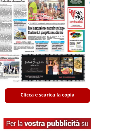
Clicca e scarica la copia