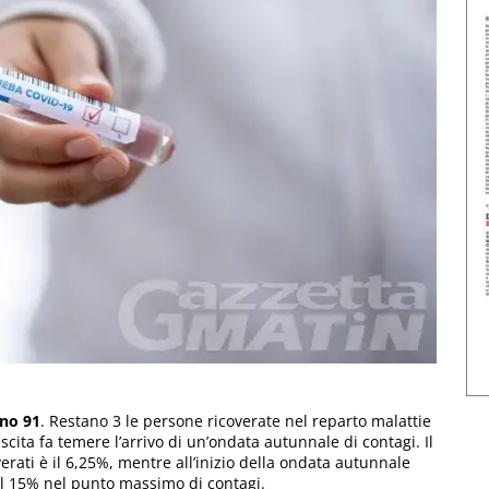
ono 91
. Restano 3 le persone ricoverate nel reparto malattie
rescita fa temere l’arrivo di un’ondata autunnale di contagi. Il
verati è il 6,25%, mentre all’inizio della ondata autunnale
al 15% nel punto massimo di contagi.