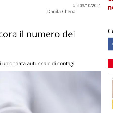
di
il
03/10/2021
n
Danila Chenal
C
cora il numero dei
 di un'ondata autunnale di contagi