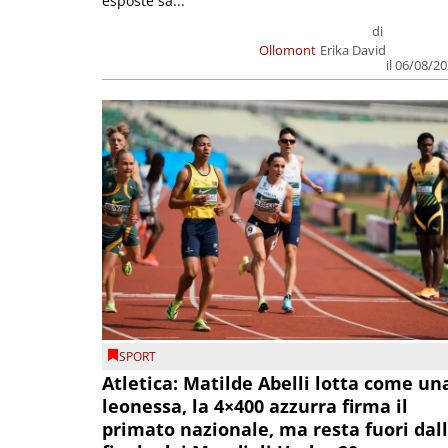
esposte sa...
di
Ollomont
Erika David
il 06/08/2
SPORT
Atletica: Matilde Abelli lotta come un
leonessa, la 4×400 azzurra firma il
primato nazionale, ma resta fuori dal