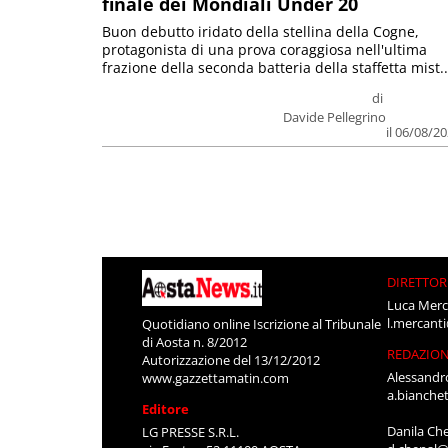
finale dei Mondiali Under 20
Buon debutto iridato della stellina della Cogne,
protagonista di una prova coraggiosa nell'ultima
frazione della seconda batteria della staffetta mist..
di
Davide Pellegrino
il 06/08/2
DIRETTOR
Luca Merc
l.mercant
Quotidiano online Iscrizione al Tribunale
di Aosta n. 8/2012
REDAZIO
Autorizzazione del 13/12/2012
Alessandr
www.gazzettamatin.com
a.bianche
Editore
Danila Ch
LG PRESSE S.R.L.