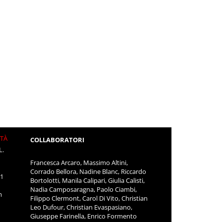
ITÀ
COLLABORATORI
L.
Francesca Arcaro, Massimo Altini,
Corrado Bellora, Nadine Blanc, Riccardo
11
Bortolotti, Manila Calipari, Giulia Calisti,
Nadia Camposaragna, Paolo Ciambi,
m
Filippo Clermont, Carol Di Vito, Christian
Leo Dufour, Christian Evaspasiano,
Giuseppe Farinella, Enrico Formento