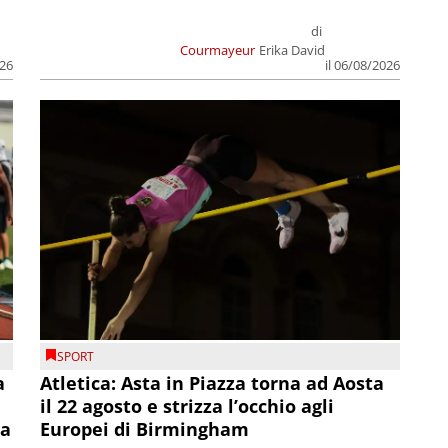
di
Courmayeur
Erika David
026
il 06/08/2026
SPORT
a
Atletica: Asta in Piazza torna ad Aosta
il 22 agosto e strizza l’occhio agli
la
Europei di Birmingham