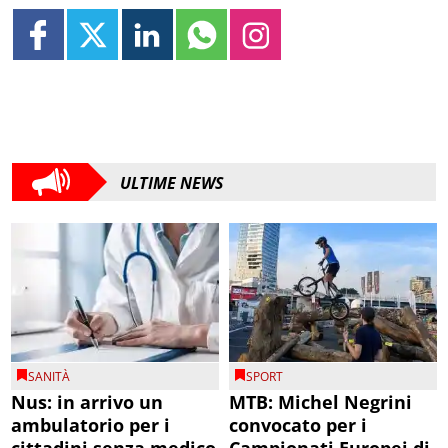
ULTIME NEWS
SANITÀ
SPORT
Nus: in arrivo un
MTB: Michel Negrini
ambulatorio per i
convocato per i
cittadini senza medico
Campionati Europei di