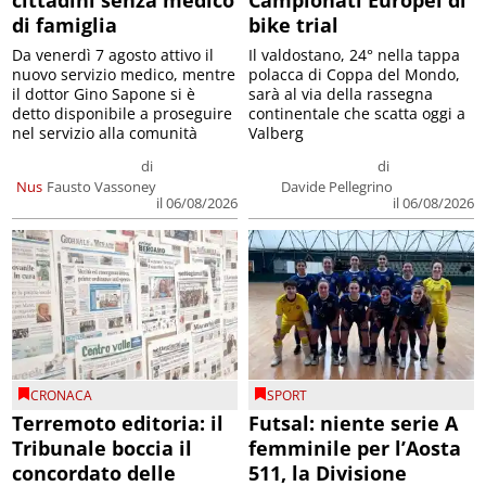
di famiglia
bike trial
Da venerdì 7 agosto attivo il
Il valdostano, 24° nella tappa
nuovo servizio medico, mentre
polacca di Coppa del Mondo,
il dottor Gino Sapone si è
sarà al via della rassegna
detto disponibile a proseguire
continentale che scatta oggi a
nel servizio alla comunità
Valberg
di
di
Nus
Fausto Vassoney
Davide Pellegrino
il 06/08/2026
il 06/08/2026
CRONACA
SPORT
Terremoto editoria: il
Futsal: niente serie A
Tribunale boccia il
femminile per l’Aosta
concordato delle
511, la Divisione