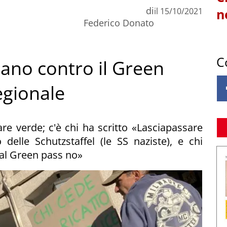
di
il
15/10/2021
n
Federico Donato
C
tano contro il Green
egionale
sare verde; c'è chi ha scritto «Lasciapassare
o delle Schutzstaffel (le SS naziste), e chi
dal Green pass no»