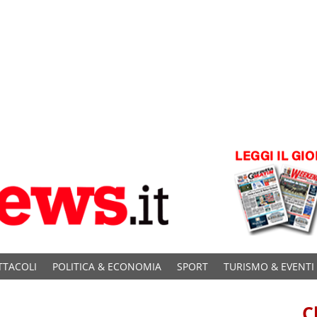
TTACOLI
POLITICA & ECONOMIA
SPORT
TURISMO & EVENTI
C