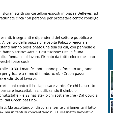
li slogan scritti sui cartelloni esposti in piazza Deffeyes, ad
 radunate circa 150 persone per protestare contro l’obbligo
presenti: insegnanti e dipendenti del settore pubblico e
. Al centro della piazza che ospita Palazzo regionale, i
stanti hanno posizionato una tela su cui, con pennello e
, hanno scritto: «Art. 1 Costituzione: L’Italia è una
lica fondata sul lavoro. Firmato da tutti coloro che sono
perché fosse così».
o alle 10.30, i manifestanti hanno poi formato un grande
o per gridare a ritmo di tamburo: «No Green pass»,
à» e «diritto al lavoro».
 cartelloni contro il lasciapassare verde. C’è chi ha scritto
apassare inaccettabile», utilizzando il simbolo
chutzstaffel (le SS naziste), o chi sostiene che «Dal Covid si
ce, dal Green pass no».
sti. Ma ascoltando i discorsi si sente chi lamenta il fatto
», ma in tanti si concentrano più sull’aspetto lavorativo