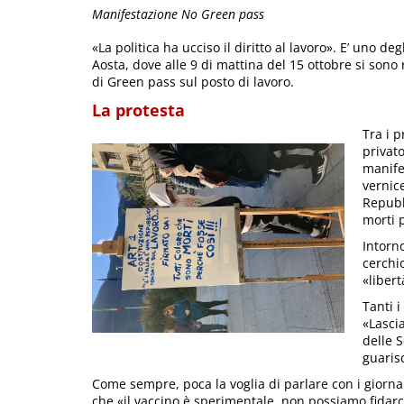
Manifestazione No Green pass
«La politica ha ucciso il diritto al lavoro». E’ uno deg
Aosta, dove alle 9 di mattina del 15 ottobre si sono
di Green pass sul posto di lavoro.
La protesta
Tra i 
privato
manife
vernice
Repubb
morti 
Intorn
cerchi
«libert
Tanti i
«Lasci
delle S
guaris
Come sempre, poca la voglia di parlare con i giornali
che «il vaccino è sperimentale, non possiamo fidarci