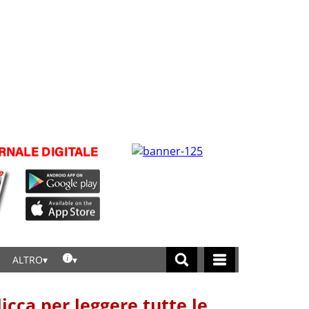
ALTRO
licca per leggere tutte le