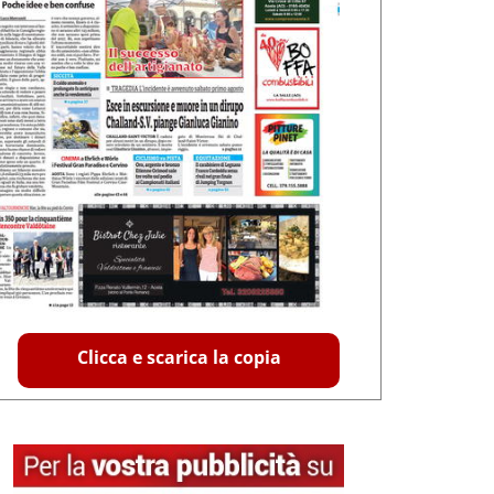
Clicca e scarica la copia