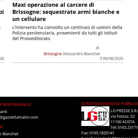
Maxi operazione al carcere di
oi
Brissogne: sequestrate armi bianche e
un cellulare
n
L'intervento ha coinvolto un centinaio di uomini della
Polizia penitenziaria, provenienti da tutti gli istituti
del Provveditorato
di
Brissogne
Alessandro Bianchet
026
il 06/08/2026
CONCESSIONARIA DI PUBBLIC
E RESPONSABILE
LG PRESSE S.R.
anti
via Festaz, 52
i@gazzettamatin.com
11100 AOSTA
NE
Tel: 0165.2317
Fax: 0165.1820141
o Bianchet