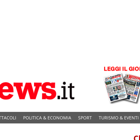
TTACOLI
POLITICA & ECONOMIA
SPORT
TURISMO & EVENTI
C