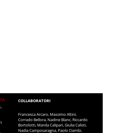
ITÀ
COLLABORATORI
L.
Francesca Arcaro, Massimo Altini,
Corrado Bellora, Nadine Blanc, Riccardo
11
Bortolotti, Manila Calipari, Giulia Calisti,
Nadia Camposaragna, Paolo Ciambi,