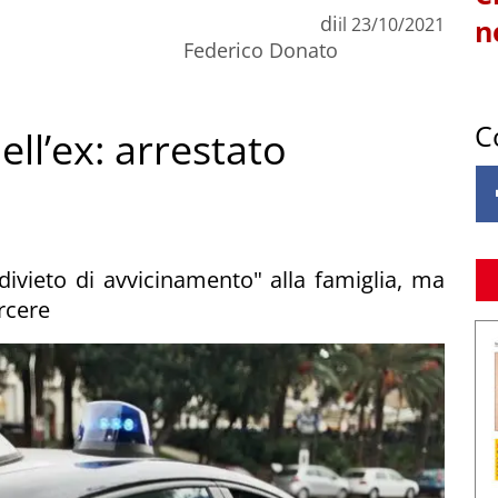
di
il
23/10/2021
n
Federico Donato
C
ell’ex: arrestato
divieto di avvicinamento" alla famiglia, ma
arcere