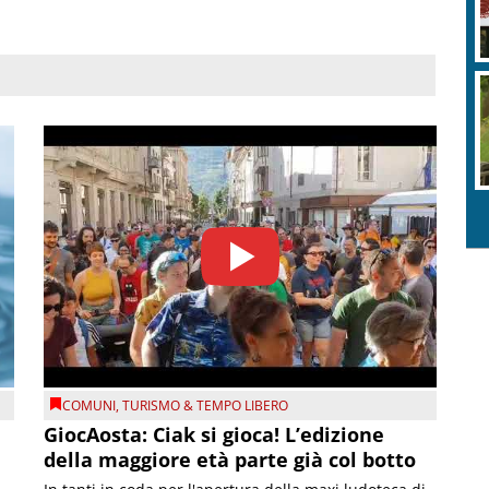
COMUNI
,
TURISMO & TEMPO LIBERO
GiocAosta: Ciak si gioca! L’edizione
della maggiore età parte già col botto