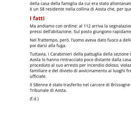
della casa della famiglia da cui era stato allontanat
è un 58 residente nella collina di Aosta che, per que
I fatti
Ma andiamo con ordine: al 112 arriva la segnalazione
pressi dell’abitazione. Sul posto giungono rapidame
Nel frattempo, però, l’uomo aveva dato fuoco a delle
poi darsi alla fuga.
Tuttavia, i Carabinieri della pattuglia della sezio
Aosta lo hanno rintracciato poco distante dalla ca
proceduto al suo arresto per incendio doloso, viol
familiare e del divieto di avvicinamento ai luoghi f
ufficiale.
Il 58enne è stato trasferito nel carcere di Brissogne
Tribunale di Aosta.
(f.d.)