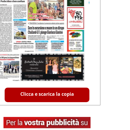
Clicca e scarica la copia