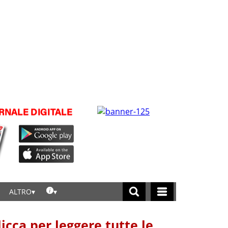
ALTRO
licca per leggere tutte le