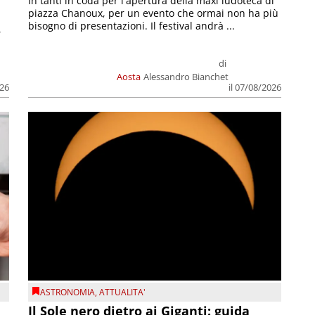
In tanti in coda per l'apertura della maxi ludoteca di
piazza Chanoux, per un evento che ormai non ha più
bisogno di presentazioni. Il festival andrà ...
,
di
Aosta
Alessandro Bianchet
026
il 07/08/2026
ASTRONOMIA
,
ATTUALITA'
Il Sole nero dietro ai Giganti: guida