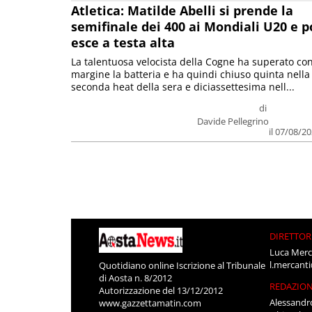
Atletica: Matilde Abelli si prende la
semifinale dei 400 ai Mondiali U20 e p
esce a testa alta
La talentuosa velocista della Cogne ha superato co
margine la batteria e ha quindi chiuso quinta nella
seconda heat della sera e diciassettesima nell...
di
Davide Pellegrino
il 07/08/2
DIRETTOR
Luca Merc
l.mercant
Quotidiano online Iscrizione al Tribunale
di Aosta n. 8/2012
REDAZIO
Autorizzazione del 13/12/2012
Alessandr
www.gazzettamatin.com