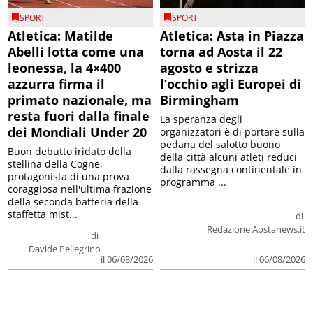
SPORT
SPORT
Atletica: Matilde
Atletica: Asta in Piazza
Abelli lotta come una
torna ad Aosta il 22
leonessa, la 4×400
agosto e strizza
azzurra firma il
l’occhio agli Europei di
primato nazionale, ma
Birmingham
resta fuori dalla finale
La speranza degli
dei Mondiali Under 20
organizzatori è di portare sulla
pedana del salotto buono
Buon debutto iridato della
della città alcuni atleti reduci
stellina della Cogne,
dalla rassegna continentale in
protagonista di una prova
programma ...
coraggiosa nell'ultima frazione
della seconda batteria della
staffetta mist...
di
Redazione Aostanews.it
di
Davide Pellegrino
il 06/08/2026
il 06/08/2026