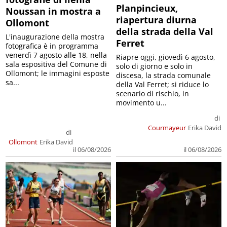
Planpincieux,
Noussan in mostra a
riapertura diurna
Ollomont
della strada della Val
L'inaugurazione della mostra
Ferret
fotografica è in programma
venerdì 7 agosto alle 18, nella
Riapre oggi, giovedì 6 agosto,
sala espositiva del Comune di
solo di giorno e solo in
Ollomont; le immagini esposte
discesa, la strada comunale
sa...
della Val Ferret; si riduce lo
scenario di rischio, in
movimento u...
di
Courmayeur
Erika David
di
Ollomont
Erika David
il 06/08/2026
il 06/08/2026