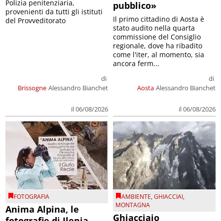
Polizia penitenziaria,
pubblico»
provenienti da tutti gli istituti
Il primo cittadino di Aosta è
del Provveditorato
stato audito nella quarta
commissione del Consiglio
regionale, dove ha ribadito
come l'iter, al momento, sia
ancora ferm...
di
di
Brissogne
Alessandro Bianchet
Aosta
Alessandro Bianchet
il 06/08/2026
il 06/08/2026
FOTOGRAFIA
AMBIENTE
,
GHIACCIAI
,
MONTAGNA
Anima Alpina, le
Ghiacciaio
fotografie di Ilenia