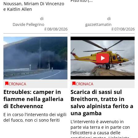
Pistritto (...
Noussan, Miriam Di Vincenzo
e Kaitlin Allen
di
di
Davide Pellegrino
gazzettamatin
il 08/08/2026
il 07/08/2026
CRONACA
CRONACA
Etroubles: camper in
Scarica di sassi sul
fiamme nella galleria
Breithorn, tratto in
di Echevennoz
salvo alpinista ferito a
una gamba
E in corso l'intervento dei vigili
del fuoco, non ci sono feriti
L'intervento è avvenuto in
parte via terra e in parte con
l'elicottero a causa delle