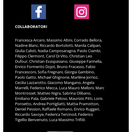
COLLABORATORI
Francesca Arcaro, Massimo Altini, Corrado Bellora,
Nadine Blanc, Riccardo Bortolotti, Manila Calipari,
Giulia Calisti, Nadia Camposaragna, Paolo Ciambi,
Filippo Clermont, Carol Di Vito, Christian Leo
Dufour, Christian Evaspasiano, Giuseppe Farinella,
Enrico Formento Dojot, Bruno Fracasso, Fabio
Francesconi, Sofia Fregnani, Giorgia Gambino,
Paolo Gatto, Michael Ghignone, Marlène Jorrioz,
Cecilia Lazzarotto, Giacomo Mangano, Angela
Marrelli, Federico Mecca, Luca Mauro Melloni, Marc
Montrosset, Matteo Nigra, Sabrina Olibano,
Emiliano Pala, Gabriele Peloso, Maurizio Pitti, Loris
Ponsetto, Andrea Portigliatti, Mattia Pramotton,
Deniel Pession, Raffaele Romano, Enrico Ruggeri,
Riccardo Savoye, Federica Tercinod, Federico
Tigellio Benvenuto, Luca Massimo Trifilò