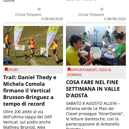
Udine
di
di
Cinzia Timpano
Cinzia Timpano
il 08/08/2026
il 08/08/2026
SPORT
APPUNTAMENTI
,
OGGI &
DOMANI
Trail: Daniel Thedy e
COSA FARE NEL FINE
Michela Comola
SETTIMANA IN VALLE
firmano il Vertical
D’AOSTA
Brusson-Bringuez a
tempo di record
SABATO 8 AGOSTO ALLEIN –
All’area verde Le Plan-de-
Oltre 200 atleti al via
Clavel prosegue “ItinerDante”,
dell'ultima tappa del Défì
le letture dantesche, con la
Vertical, sul podio anche
partecipazione di Antonello
Mathieu Brunod, Alex