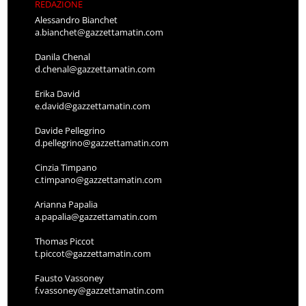
REDAZIONE
Alessandro Bianchet
a.bianchet@gazzettamatin.com
Danila Chenal
d.chenal@gazzettamatin.com
Erika David
e.david@gazzettamatin.com
Davide Pellegrino
d.pellegrino@gazzettamatin.com
Cinzia Timpano
c.timpano@gazzettamatin.com
Arianna Papalia
a.papalia@gazzettamatin.com
Thomas Piccot
t.piccot@gazzettamatin.com
Fausto Vassoney
f.vassoney@gazzettamatin.com