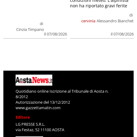
condizioni meteo. L'alpinista
non ha riportato gravi ferite
di
cervinia
Alessandro Bianchet
di
Cinzia Timpano
il 07/08/2026
il 07/08/2026
Quotidiano online Iscrizione al Tribunale di Aosta n.
8/2012
Autorizzazione del 13/12/2012
www.gazzettamatin.com
Editore
LG PRESSE S.R.L.
via Festaz, 52 11100 AOSTA