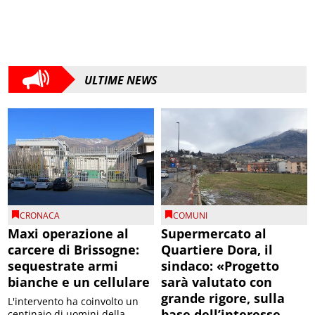
ULTIME NEWS
CRONACA
COMUNI
Maxi operazione al
Supermercato al
carcere di Brissogne:
Quartiere Dora, il
sequestrate armi
sindaco: «Progetto
bianche e un cellulare
sarà valutato con
grande rigore, sulla
L'intervento ha coinvolto un
base dell’interesse
centinaio di uomini della