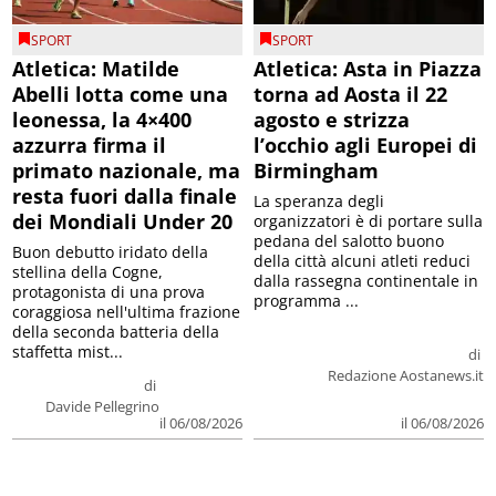
SPORT
SPORT
Atletica: Matilde
Atletica: Asta in Piazza
Abelli lotta come una
torna ad Aosta il 22
leonessa, la 4×400
agosto e strizza
azzurra firma il
l’occhio agli Europei di
primato nazionale, ma
Birmingham
resta fuori dalla finale
La speranza degli
dei Mondiali Under 20
organizzatori è di portare sulla
pedana del salotto buono
Buon debutto iridato della
della città alcuni atleti reduci
stellina della Cogne,
dalla rassegna continentale in
protagonista di una prova
programma ...
coraggiosa nell'ultima frazione
della seconda batteria della
staffetta mist...
di
Redazione Aostanews.it
di
Davide Pellegrino
il 06/08/2026
il 06/08/2026