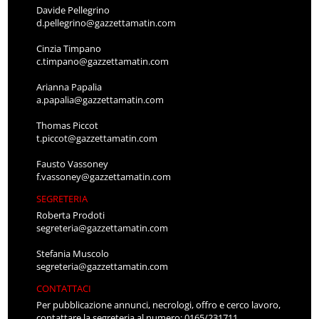
Davide Pellegrino
d.pellegrino@gazzettamatin.com
Cinzia Timpano
c.timpano@gazzettamatin.com
Arianna Papalia
a.papalia@gazzettamatin.com
Thomas Piccot
t.piccot@gazzettamatin.com
Fausto Vassoney
f.vassoney@gazzettamatin.com
SEGRETERIA
Roberta Prodoti
segreteria@gazzettamatin.com
Stefania Muscolo
segreteria@gazzettamatin.com
CONTATTACI
Per pubblicazione annunci, necrologi, offro e cerco lavoro,
contattare la segreteria al numero: 0165/231711