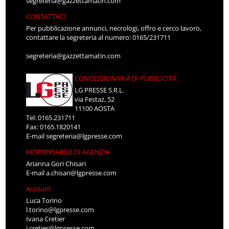
segreteria@gazzettamatin.com
CONTATTACI
Per pubblicazione annunci, necrologi, offro e cerco lavoro,
contattare la segreteria al numero: 0165/231711
segreteria@gazzettamatin.com
CONCESSIONARIA DI PUBBLICITÀ
LG PRESSE S.R.L.
via Festaz, 52
11100 AOSTA
Tel: 0165.231711
Fax: 0165.1820141
E-mail
segreteria@lgpresse.com
RESPONSABILE DI AGENZIA
Arianna Gori Chisari
E-mail
a.chisari@lgpresse.com
Account
Luca Torino
l.torino@lgpresse.com
Ivana Cretier
i.cretier@lgpresse.com