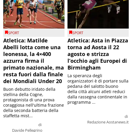
SPORT
SPORT
Atletica: Matilde
Atletica: Asta in Piazza
Abelli lotta come una
torna ad Aosta il 22
leonessa, la 4×400
agosto e strizza
azzurra firma il
l’occhio agli Europei di
primato nazionale, ma
Birmingham
resta fuori dalla finale
La speranza degli
dei Mondiali Under 20
organizzatori è di portare sulla
pedana del salotto buono
Buon debutto iridato della
della città alcuni atleti reduci
stellina della Cogne,
dalla rassegna continentale in
protagonista di una prova
programma ...
coraggiosa nell'ultima frazione
della seconda batteria della
staffetta mist...
di
Redazione Aostanews.it
di
Davide Pellegrino