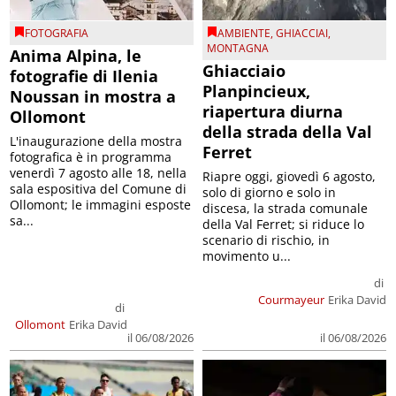
FOTOGRAFIA
AMBIENTE
,
GHIACCIAI
,
MONTAGNA
Anima Alpina, le
Ghiacciaio
fotografie di Ilenia
Planpincieux,
Noussan in mostra a
riapertura diurna
Ollomont
della strada della Val
L'inaugurazione della mostra
Ferret
fotografica è in programma
venerdì 7 agosto alle 18, nella
Riapre oggi, giovedì 6 agosto,
sala espositiva del Comune di
solo di giorno e solo in
Ollomont; le immagini esposte
discesa, la strada comunale
sa...
della Val Ferret; si riduce lo
scenario di rischio, in
movimento u...
di
Courmayeur
Erika David
di
Ollomont
Erika David
il 06/08/2026
il 06/08/2026