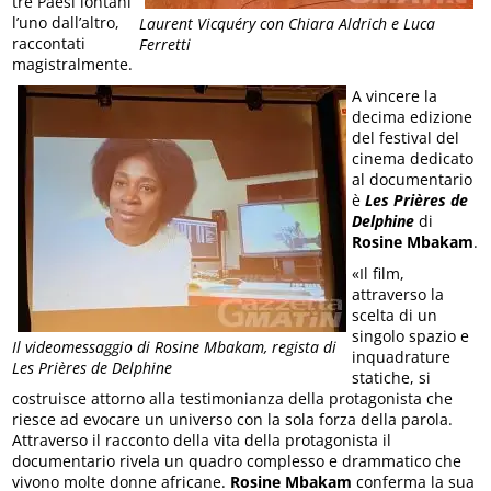
tre Paesi lontani
l’uno dall’altro,
Laurent Vicquéry con Chiara Aldrich e Luca
raccontati
Ferretti
magistralmente.
A vincere la
decima edizione
del festival del
cinema dedicato
al documentario
è
Les Prières de
Delphine
di
Rosine Mbakam
.
«Il film,
attraverso la
scelta di un
singolo spazio e
Il videomessaggio di Rosine Mbakam, regista di
inquadrature
Les Prières de Delphine
statiche, si
costruisce attorno alla testimonianza della protagonista che
riesce ad evocare un universo con la sola forza della parola.
Attraverso il racconto della vita della protagonista il
documentario rivela un quadro complesso e drammatico che
vivono molte donne africane.
Rosine Mbakam
conferma la sua