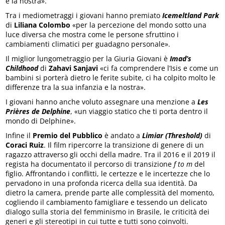
e la nostra».
Tra i mediometraggi i giovani hanno premiato
Icemeltland Park
di
Liliana Colombo
«per la percezione del mondo sotto una
luce diversa che mostra come le persone sfruttino i
cambiamenti climatici per guadagno personale».
Il miglior lungometraggio per la Giuria Giovani è
Imad’s
Childhood
di
Zahavi Sanjavi
«ci fa comprendere l’Isis e come un
bambini si porterà dietro le ferite subite, ci ha colpito molto le
differenze tra la sua infanzia e la nostra».
I giovani hanno anche voluto assegnare una menzione a
Les
Prières de Delphine
, «un viaggio statico che ti porta dentro il
mondo di Delphine».
Infine il
Premio del Pubblico
è andato a
Limiar (Threshold)
di
Coraci Ruiz
. Il film ripercorre la transizione di genere di un
ragazzo attraverso gli occhi della madre. Tra il 2016 e il 2019 il
regista ha documentato il percorso di transizione
f to m
del
figlio. Affrontando i conflitti, le certezze e le incertezze che lo
pervadono in una profonda ricerca della sua identità. Da
dietro la camera, prende parte alle complessità del momento,
cogliendo il cambiamento famigliare e tessendo un delicato
dialogo sulla storia del femminismo in Brasile, le criticità dei
generi e gli stereotipi in cui tutte e tutti sono coinvolti.