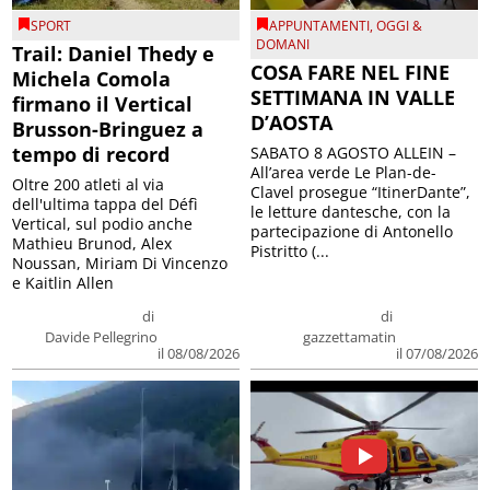
SPORT
APPUNTAMENTI
,
OGGI &
DOMANI
Trail: Daniel Thedy e
COSA FARE NEL FINE
Michela Comola
SETTIMANA IN VALLE
firmano il Vertical
D’AOSTA
Brusson-Bringuez a
tempo di record
SABATO 8 AGOSTO ALLEIN –
All’area verde Le Plan-de-
Oltre 200 atleti al via
Clavel prosegue “ItinerDante”,
dell'ultima tappa del Défì
le letture dantesche, con la
Vertical, sul podio anche
partecipazione di Antonello
Mathieu Brunod, Alex
Pistritto (...
Noussan, Miriam Di Vincenzo
e Kaitlin Allen
di
di
Davide Pellegrino
gazzettamatin
il 08/08/2026
il 07/08/2026