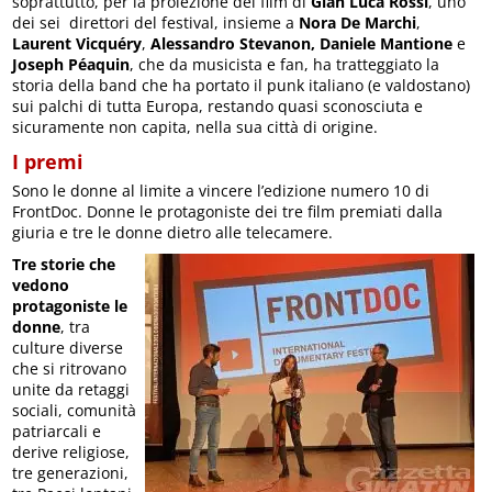
soprattutto, per la proiezione del film di
Gian Luca Rossi
, uno
dei sei direttori del festival, insieme a
Nora De Marchi
,
Laurent Vicquéry
,
Alessandro Stevanon, Daniele Mantione
e
Joseph Péaquin
, che da musicista e fan, ha tratteggiato la
storia della band che ha portato il punk italiano (e valdostano)
sui palchi di tutta Europa, restando quasi sconosciuta e
sicuramente non capita, nella sua città di origine.
I premi
Sono le donne al limite a vincere l’edizione numero 10 di
FrontDoc. Donne le protagoniste dei tre film premiati dalla
giuria e tre le donne dietro alle telecamere.
Tre storie che
vedono
protagoniste le
donne
, tra
culture diverse
che si ritrovano
unite da retaggi
sociali, comunità
patriarcali e
derive religiose,
tre generazioni,