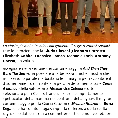
La giuria giovani e in videocollegamento il regista Zahavi Sanjavi
Due le menzioni che la
Giuria Giovani
(
Eleonora Garzotto,
Elizabeth Gobbo, Ludovico Franco, Manuele Enria, Anthony
Grasso
) ha voluto
assegnare nella sezione dei cortometraggi, a
And Then They
Burn The Sea
«una poesia e una bellezza uniche, mostra che
non servono parole ma bastano le immagini per raccontare il
disorientamento di fronte alla perdita della memoria» e
Come
il bianco
, della valdostana
Alessandra Celesia
(corto
selezionato per i Césars francesi) «per il comportamento
spettacolari della mamma nei confronti della figlia». Il miglior
cortometraggio per la Giuria Giovani è
Mission Hebron
di
Rona
Segal
che ha colpito i ragazzi «per la differenza della realtà di
ragazzi soldati costretti a commettere atti che non vorrebbero