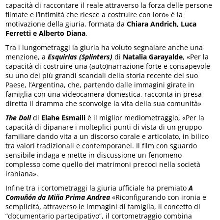
capacità di raccontare il reale attraverso la forza delle persone
filmate e l’intimità che riesce a costruire con loro» è la
motivazione della giuria, formata da
Chiara Andrich,
Luca
Ferretti e
Alberto Diana
.
Tra i lungometraggi la giuria ha voluto segnalare anche una
menzione, a
Esquirlas (Splinters)
di
Natalia Garayalde
, «Per la
capacità di costruire una (auto)narrazione forte e consapevole
su uno dei più grandi scandali della storia recente del suo
Paese, l’Argentina, che, partendo dalle immagini girate in
famiglia con una videocamera domestica, racconta in presa
diretta il dramma che sconvolge la vita della sua comunità»
The Doll
di
Elahe Esmaili
è il miglior mediometraggio, «Per la
capacità di dipanare i molteplici punti di vista di un gruppo
familiare dando vita a un discorso corale e articolato, in bilico
tra valori tradizionali e contemporanei. Il film con sguardo
sensibile indaga e mette in discussione un fenomeno
complesso come quello dei matrimoni precoci nella società
iraniana».
Infine tra i cortometraggi la giuria ufficiale ha premiato
A
Comuñón da Miña Prima Andrea
«Riconfigurando con ironia e
semplicità, attraverso le immagini di famiglia, il concetto di
“documentario partecipativo”, il cortometraggio combina