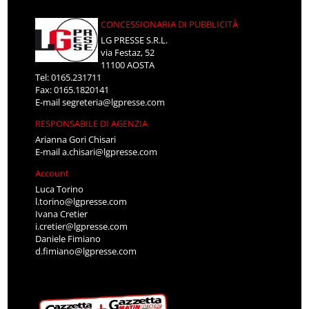
CONCESSIONARIA DI PUBBLICITÀ
LG PRESSE S.R.L.
via Festaz, 52
11100 AOSTA
Tel: 0165.231711
Fax: 0165.1820141
E-mail
segreteria@lgpresse.com
RESPONSABILE DI AGENZIA
Arianna Gori Chisari
E-mail
a.chisari@lgpresse.com
Account
Luca Torino
l.torino@lgpresse.com
Ivana Cretier
i.cretier@lgpresse.com
Daniele Fimiano
d.fimiano@lgpresse.com