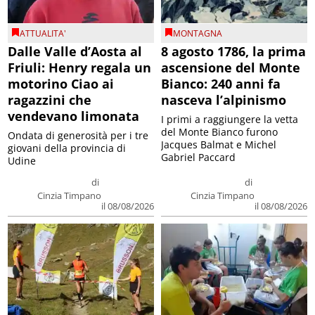
ATTUALITA'
MONTAGNA
Dalle Valle d’Aosta al
8 agosto 1786, la prima
Friuli: Henry regala un
ascensione del Monte
motorino Ciao ai
Bianco: 240 anni fa
ragazzini che
nasceva l’alpinismo
vendevano limonata
I primi a raggiungere la vetta
del Monte Bianco furono
Ondata di generosità per i tre
Jacques Balmat e Michel
giovani della provincia di
Gabriel Paccard
Udine
di
di
Cinzia Timpano
Cinzia Timpano
il 08/08/2026
il 08/08/2026