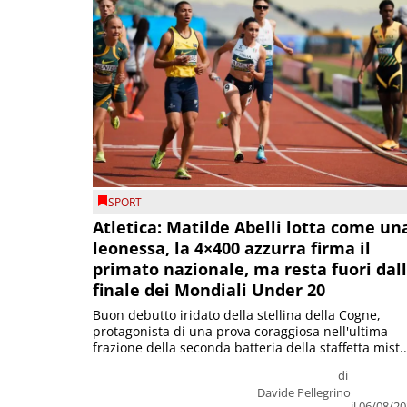
SPORT
Atletica: Matilde Abelli lotta come un
leonessa, la 4×400 azzurra firma il
primato nazionale, ma resta fuori dal
finale dei Mondiali Under 20
Buon debutto iridato della stellina della Cogne,
protagonista di una prova coraggiosa nell'ultima
frazione della seconda batteria della staffetta mist..
di
Davide Pellegrino
il 06/08/2