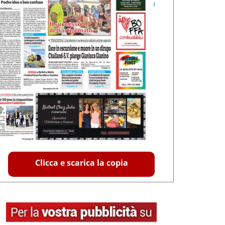
Clicca e scarica la copia