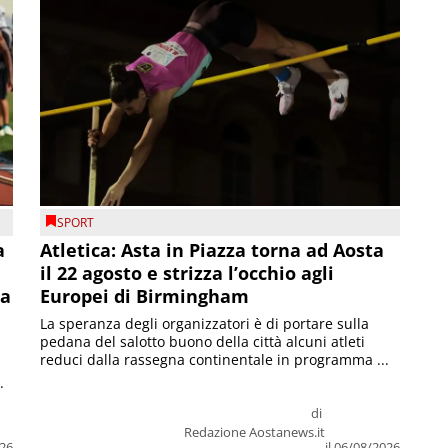
SPORT
a
Atletica: Asta in Piazza torna ad Aosta
il 22 agosto e strizza l’occhio agli
la
Europei di Birmingham
La speranza degli organizzatori è di portare sulla
pedana del salotto buono della città alcuni atleti
reduci dalla rassegna continentale in programma ...
.
di
Redazione Aostanews.it
026
il 06/08/2026