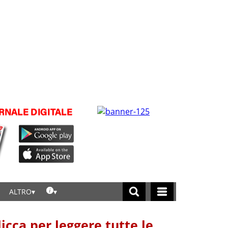
ALTRO
licca per leggere tutte le