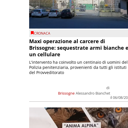
CRONACA
Maxi operazione al carcere di
Brissogne: sequestrate armi bianche 
un cellulare
L'intervento ha coinvolto un centinaio di uomini del
Polizia penitenziaria, provenienti da tutti gli istituti
del Provveditorato
di
Brissogne
Alessandro Bianchet
il 06/08/2