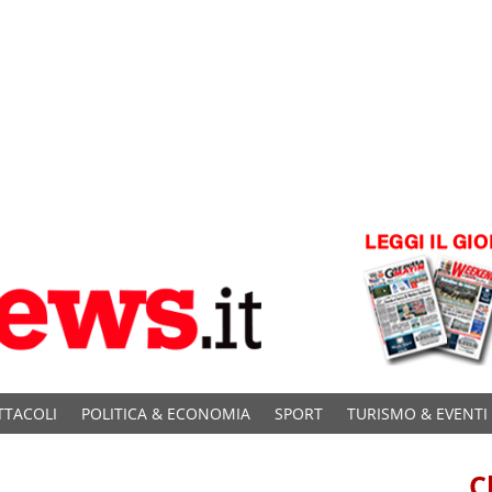
TTACOLI
POLITICA & ECONOMIA
SPORT
TURISMO & EVENTI
C