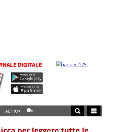
ALTRO
licca per leggere tutte le