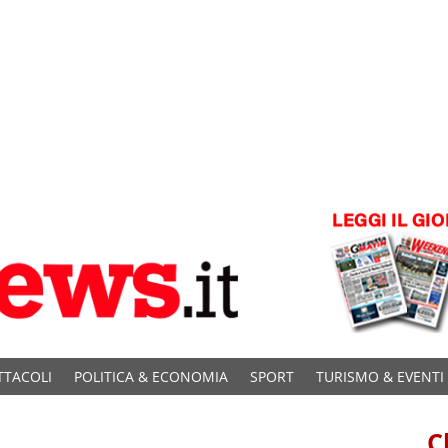
TTACOLI
POLITICA & ECONOMIA
SPORT
TURISMO & EVENTI
C