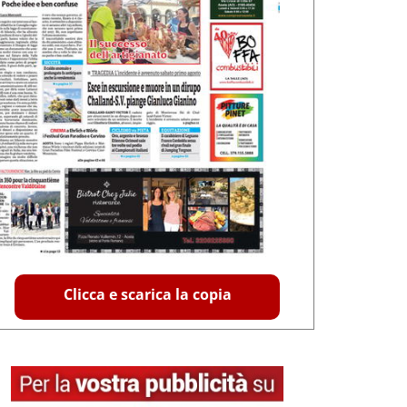
Clicca e scarica la copia