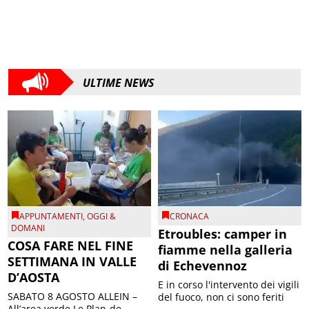
ULTIME NEWS
APPUNTAMENTI
,
OGGI &
CRONACA
DOMANI
Etroubles: camper in
COSA FARE NEL FINE
fiamme nella galleria
SETTIMANA IN VALLE
di Echevennoz
D’AOSTA
E in corso l'intervento dei vigili
SABATO 8 AGOSTO ALLEIN –
del fuoco, non ci sono feriti
All’area verde Le Plan-de-