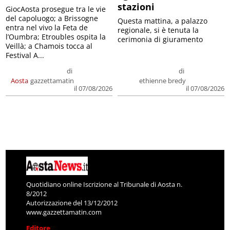
stazioni
GiocAosta prosegue tra le vie
del capoluogo; a Brissogne
Questa mattina, a palazzo
entra nel vivo la Feta de
regionale, si è tenuta la
l’Oumbra; Etroubles ospita la
cerimonia di giuramento
Veillà; a Chamois tocca al
Festival A...
di
di
Aosta
gazzettamatin
ethienne bredy
il 07/08/2026
il 07/08/2026
Quotidiano online Iscrizione al Tribunale di Aosta n.
8/2012
Autorizzazione del 13/12/2012
www.gazzettamatin.com
Editore