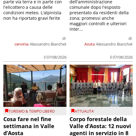
parte via terra e in parte con
dell'amministrazione
l'elicottero a causa delle
comunale dopo l'esposto
condizioni meteo. L'alpinista
presentato da residenti della
non ha riportato gravi ferite
zona; promessi anche
maggiori controlli e ulteriori
inter...
di
di
cervinia
Alessandro Bianchet
Aosta
Alessandro Bianchet
il 07/08/2026
il 07/08/2026
TURISMO & TEMPO LIBERO
ATTUALITA'
Cosa fare nel fine
Corpo forestale della
settimana in Valle
Valle d’Aosta: 12 nuovi
d’Aosta
agenti in servizio in 8