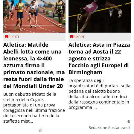
SPORT
SPORT
Atletica: Matilde
Atletica: Asta in Piazza
Abelli lotta come una
torna ad Aosta il 22
leonessa, la 4×400
agosto e strizza
azzurra firma il
l’occhio agli Europei di
primato nazionale, ma
Birmingham
resta fuori dalla finale
La speranza degli
dei Mondiali Under 20
organizzatori è di portare sulla
pedana del salotto buono
Buon debutto iridato della
della città alcuni atleti reduci
stellina della Cogne,
dalla rassegna continentale in
protagonista di una prova
programma ...
coraggiosa nell'ultima frazione
della seconda batteria della
staffetta mist...
di
Redazione Aostanews.it
di