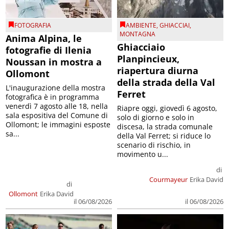
FOTOGRAFIA
AMBIENTE
,
GHIACCIAI
,
MONTAGNA
Anima Alpina, le
Ghiacciaio
fotografie di Ilenia
Planpincieux,
Noussan in mostra a
riapertura diurna
Ollomont
della strada della Val
L'inaugurazione della mostra
Ferret
fotografica è in programma
venerdì 7 agosto alle 18, nella
Riapre oggi, giovedì 6 agosto,
sala espositiva del Comune di
solo di giorno e solo in
Ollomont; le immagini esposte
discesa, la strada comunale
sa...
della Val Ferret; si riduce lo
scenario di rischio, in
movimento u...
di
Courmayeur
Erika David
di
Ollomont
Erika David
il 06/08/2026
il 06/08/2026